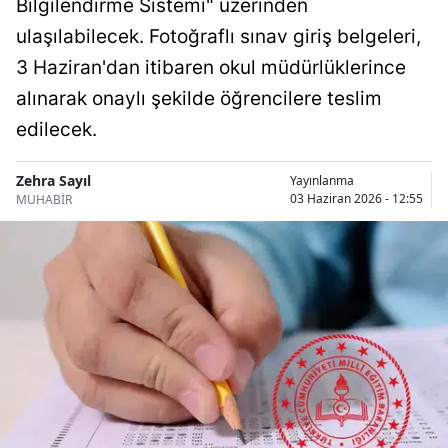
Bilgilendirme Sistemi" üzerinden
Bilecik
ulaşılabilecek. Fotoğraflı sınav giriş belgeleri,
Bingöl
3 Haziran'dan itibaren okul müdürlüklerince
alınarak onaylı şekilde öğrencilere teslim
Bitlis
edilecek.
Bolu
Zehra Sayıl
Yayınlanma
Burdur
03 Haziran 2026 - 12:55
MUHABİR
Bursa
Çanakkale
Çankırı
Çorum
Denizli
Diyarbakır