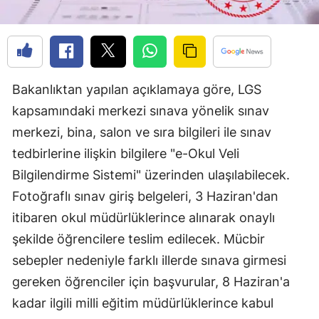
Edirne
Elazığ
Erzincan
Bakanlıktan yapılan açıklamaya göre, LGS
Erzurum
kapsamındaki merkezi sınava yönelik sınav
merkezi, bina, salon ve sıra bilgileri ile sınav
Eskişehir
tedbirlerine ilişkin bilgilere "e-Okul Veli
Gaziantep
Bilgilendirme Sistemi" üzerinden ulaşılabilecek.
Giresun
Fotoğraflı sınav giriş belgeleri, 3 Haziran'dan
itibaren okul müdürlüklerince alınarak onaylı
Gümüşhane
şekilde öğrencilere teslim edilecek. Mücbir
Hakkari
sebepler nedeniyle farklı illerde sınava girmesi
Hatay
gereken öğrenciler için başvurular, 8 Haziran'a
kadar ilgili milli eğitim müdürlüklerince kabul
Isparta