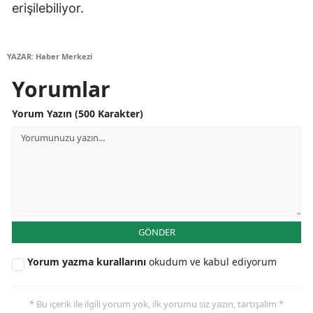
erişilebiliyor.
Malatya
Manisa
YAZAR: Haber Merkezi
Kahramanmaraş
Yorumlar
Mardin
Yorum Yazın (500 Karakter)
Muğla
Muş
Nevşehir
Niğde
GÖNDER
Ordu
Yorum yazma kurallarını
okudum ve kabul ediyorum
Rize
* Bu içerik ile ilgili yorum yok, ilk yorumu siz yazın, tartışalım *
Sakarya