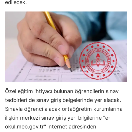
edilecek.
Mersin
İstanbul
İzmir
Kars
Kastamonu
Kayseri
Kırklareli
Özel eğitim ihtiyacı bulunan öğrencilerin sınav
Kırşehir
tedbirleri de sınav giriş belgelerinde yer alacak.
Kocaeli
Sınavla öğrenci alacak ortaöğretim kurumlarına
Konya
ilişkin merkezi sınav giriş yeri bilgilerine "e-
okul.meb.gov.tr" internet adresinden
Kütahya