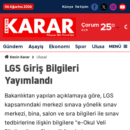
06 Ağustos 2026
Künye
İletişim
Adana
Çorum
25
°
Adıyaman
Açık
Afyonkarahisar
Gündem
Aşayiş
Ekonomi
Spor
Ulusal
Siyaset
MENÜ
Ağrı
Ulusal
Kesin Karar
LGS Giriş Bilgileri
Amasya
Yayımlandı
Ankara
Antalya
Bakanlıktan yapılan açıklamaya göre, LGS
Artvin
kapsamındaki merkezi sınava yönelik sınav
Aydın
merkezi, bina, salon ve sıra bilgileri ile sınav
tedbirlerine ilişkin bilgilere "e-Okul Veli
Balıkesir