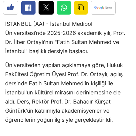
Edirne
Elazığ
İSTANBUL (AA) - İstanbul Medipol
Erzincan
Üniversitesi’nde 2025-2026 akademik yılı, Prof.
Dr. İlber Ortaylı'nın "Fatih Sultan Mehmed ve
Erzurum
İstanbul" başlıklı dersiyle başladı.
Eskişehir
Üniversiteden yapılan açıklamaya göre, Hukuk
Gaziantep
Fakültesi Öğretim Üyesi Prof. Dr. Ortaylı, açılış
Giresun
dersinde Fatih Sultan Mehmed'in kişiliği ile
İstanbul'un kültürel mirasını derinlemesine ele
Gümüşhane
aldı. Ders, Rektör Prof. Dr. Bahadır Kürşat
Hakkari
Güntürk'ün katılımıyla akademisyenler ve
Hatay
öğrencilerin yoğun ilgisiyle gerçekleştirildi.
Isparta