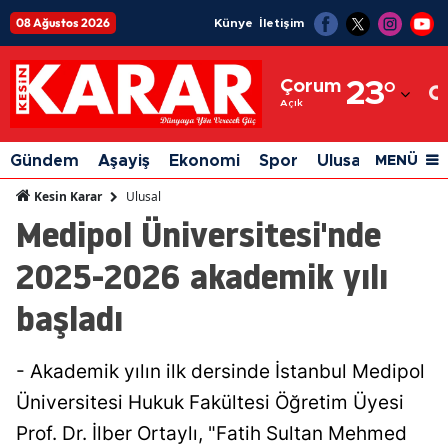
08 Ağustos 2026
Künye
İletişim
Adana
Çorum
23
°
Adıyaman
Açık
Afyonkarahisar
Gündem
Aşayiş
Ekonomi
Spor
Ulusal
Siyaset
MENÜ
Ağrı
Ulusal
Kesin Karar
Medipol Üniversitesi'nde
Amasya
2025-2026 akademik yılı
Ankara
başladı
Antalya
Artvin
- Akademik yılın ilk dersinde İstanbul Medipol
Aydın
Üniversitesi Hukuk Fakültesi Öğretim Üyesi
Balıkesir
Prof. Dr. İlber Ortaylı, "Fatih Sultan Mehmed