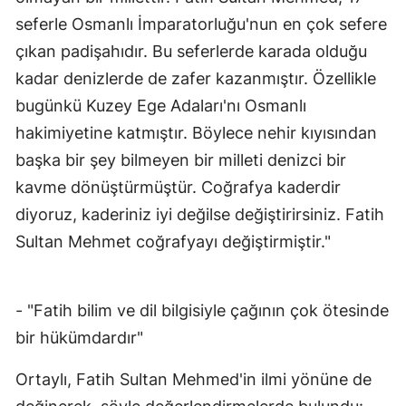
seferle Osmanlı İmparatorluğu'nun en çok sefere
Malatya
çıkan padişahıdır. Bu seferlerde karada olduğu
Manisa
kadar denizlerde de zafer kazanmıştır. Özellikle
Kahramanmaraş
bugünkü Kuzey Ege Adaları'nı Osmanlı
hakimiyetine katmıştır. Böylece nehir kıyısından
Mardin
başka bir şey bilmeyen bir milleti denizci bir
Muğla
kavme dönüştürmüştür. Coğrafya kaderdir
Muş
diyoruz, kaderiniz iyi değilse değiştirirsiniz. Fatih
Sultan Mehmet coğrafyayı değiştirmiştir."
Nevşehir
Niğde
- "Fatih bilim ve dil bilgisiyle çağının çok ötesinde
Ordu
bir hükümdardır"
Rize
Ortaylı, Fatih Sultan Mehmed'in ilmi yönüne de
Sakarya