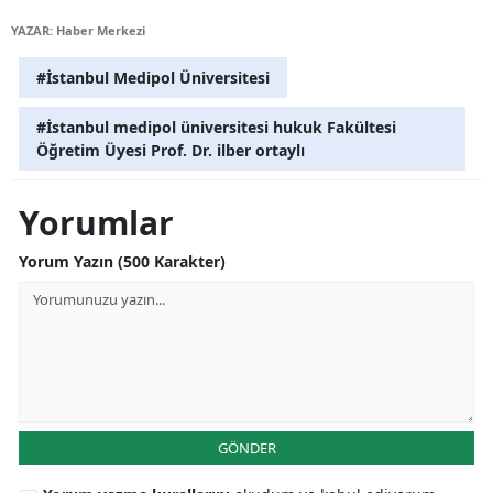
YAZAR: Haber Merkezi
Yozgat
#İstanbul Medipol Üniversitesi
Zonguldak
#İstanbul medipol üniversitesi hukuk Fakültesi
Aksaray
Öğretim Üyesi Prof. Dr. ilber ortaylı
Bayburt
Yorumlar
Karaman
Yorum Yazın (500 Karakter)
Kırıkkale
Batman
Şırnak
Bartın
Ardahan
GÖNDER
Iğdır