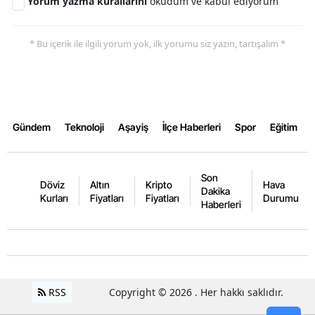
Yorum yazma kurallarını
okudum ve kabul ediyorum
Yalova
* Bu içerik ile ilgili yorum yok, ilk yorumu siz yazın, tartışalım *
Karabük
Kilis
Osmaniye
Gündem
Teknoloji
Aşayiş
İlçe Haberleri
Spor
Eğitim
Düzce
Son
Döviz
Altın
Kripto
Hava
Dakika
Kurları
Fiyatları
Fiyatları
Durumu
Haberleri
RSS
Copyright © 2026 . Her hakkı saklıdır.