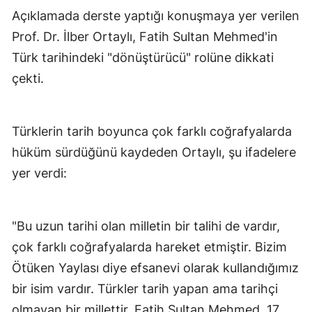
Açıklamada derste yaptığı konuşmaya yer verilen
Mersin
Prof. Dr. İlber Ortaylı, Fatih Sultan Mehmed'in
İstanbul
Türk tarihindeki "dönüştürücü" rolüne dikkati
İzmir
çekti.
Kars
Türklerin tarih boyunca çok farklı coğrafyalarda
Kastamonu
hüküm sürdüğünü kaydeden Ortaylı, şu ifadelere
Kayseri
yer verdi:
Kırklareli
Kırşehir
"Bu uzun tarihi olan milletin bir talihi de vardır,
çok farklı coğrafyalarda hareket etmiştir. Bizim
Kocaeli
Ötüken Yaylası diye efsanevi olarak kullandığımız
Konya
bir isim vardır. Türkler tarih yapan ama tarihçi
Kütahya
olmayan bir millettir. Fatih Sultan Mehmed, 17