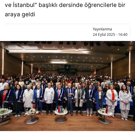
ve İstanbul" başlıklı dersinde öğrencilerle bir
Bilecik
araya geldi
Bingöl
Yayınlanma
Bitlis
24 Eylül 2025 - 16:40
Bolu
Burdur
Bursa
Çanakkale
Çankırı
Çorum
Denizli
Diyarbakır