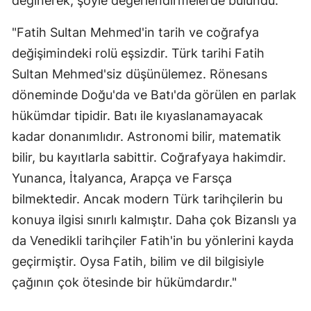
değinerek, şöyle değerlendirmelerde bulundu:
Samsun
"Fatih Sultan Mehmed'in tarih ve coğrafya
Siirt
değişimindeki rolü eşsizdir. Türk tarihi Fatih
Sultan Mehmed'siz düşünülemez. Rönesans
Sinop
döneminde Doğu'da ve Batı'da görülen en parlak
Sivas
hükümdar tipidir. Batı ile kıyaslanamayacak
kadar donanımlıdır. Astronomi bilir, matematik
Tekirdağ
bilir, bu kayıtlarla sabittir. Coğrafyaya hakimdir.
Tokat
Yunanca, İtalyanca, Arapça ve Farsça
Trabzon
bilmektedir. Ancak modern Türk tarihçilerin bu
konuya ilgisi sınırlı kalmıştır. Daha çok Bizanslı ya
Tunceli
da Venedikli tarihçiler Fatih'in bu yönlerini kayda
Şanlıurfa
geçirmiştir. Oysa Fatih, bilim ve dil bilgisiyle
Uşak
çağının çok ötesinde bir hükümdardır."
Van