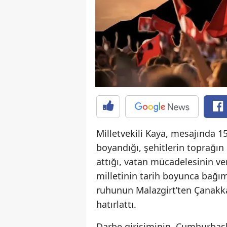
Milletvekili Kaya, mesajında 
boyandığı, şehitlerin toprağı
attığı, vatan mücadelesinin veri
milletinin tarih boyunca bağıms
ruhunun Malazgirt’ten Çanakka
hatırlattı.
Darbe girişiminin, Cumhurbaşk