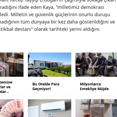
radığını ifade eden Kaya, "milletimiz demokrasi
Mersin
kledi. Milletin ve güvenlik güçlerinin onurlu duruşu
İstanbul
madığının tüm dünyaya bir kez daha gösterildiğini ve
tikbal destanı" olarak tarihteki yerini aldığını
İzmir
Kars
Kastamonu
Kayseri
Kırklareli
Kırşehir
stemine
Bu Otelde Para
Milyonlarca
tlar ve
Geçmiyor!
Emekliye Müjde
alar
Kocaeli
Konya
Kütahya