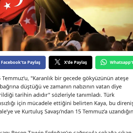
Edirne
Elazığ
Erzincan
Erzurum
Eskişehir
Facebook'ta Paylaş
X'de Paylaş
Whatsapp'
Gaziantep
15 Temmuz'u, "Karanlık bir gecede gökyüzünün ateşe
Giresun
n bağrına düştüğü ve zamanın nabzının vatan diye
Gümüşhane
ldiği tarihin adıdır" sözleriyle tanımladı. Türk
ızlığı için mücadele ettiğini belirten Kaya, bu direni
Hakkari
le’ye ve Kurtuluş Savaşı’ndan 15 Temmuz’a uzandığın
Hatay
Isparta
anı Recep Tayyip Erdoğan’ın çağrısıyla sokağa çıkan