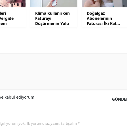
Malatya
leri
Klima Kullanırken
Doğalgaz
Vergide
Faturayı
Abonelerinin
Manisa
nem
Düşürmenin Yolu
Faturası İki Kat
Artacak
Kahramanmaraş
Mardin
Muğla
Muş
Nevşehir
Niğde
e kabul ediyorum
GÖNDE
Ordu
Rize
 ilgili yorum yok, ilk yorumu siz yazın, tartışalım *
Sakarya