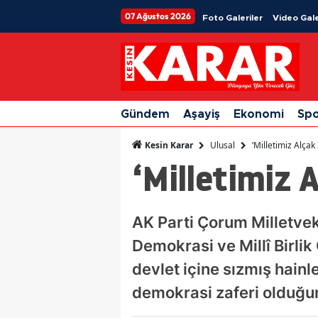
07 Ağustos 2026
Foto Galeriler
Video Gale
Gündem
Aşayiş
Ekonomi
Sp
Ulusal
‘Milletimiz Alça
Kesin Karar
‘Milletimiz 
AK Parti Çorum Milletve
Demokrasi ve Millî Birli
devlet içine sızmış hainle
demokrasi zaferi olduğunu