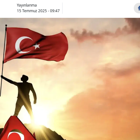
Yayınlanma
Bilecik
15 Temmuz 2025 - 09:47
Bingöl
Bitlis
Bolu
Burdur
Bursa
Çanakkale
Çankırı
Çorum
Denizli
Diyarbakır