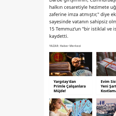
halkın cesaretiyle hezimete uğ
zaferine imza atmıştır," diye e
sayesinde vatanın sahipsiz ol
15 Temmuz'un "bir istiklal ve is
kaydetti.
YAZAR: Haber Merkezi
Yargıtay’dan
Evim Si
Primle Çalışanlara
Yeni Şar
Müjde!
Kısıtlam
Geliyor