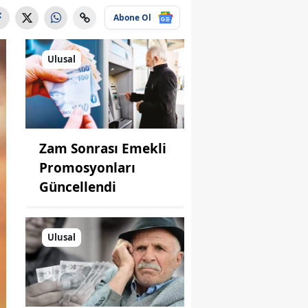
Abone Ol
Ulusal
Zam Sonrası Emekli
Promosyonları
Güncellendi
Ulusal