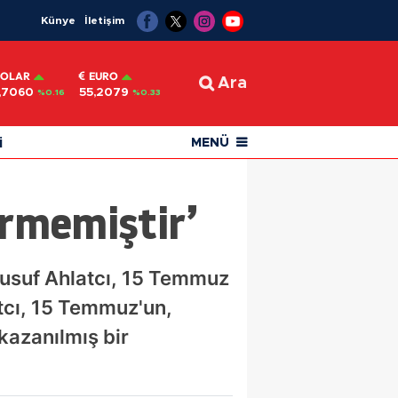
Künye
İletişim
OLAR
EURO
Ara
,7060
55,2079
%0.16
%0.33
i
MENÜ
ermemiştir’
Yusuf Ahlatcı, 15 Temmuz
atcı, 15 Temmuz'un,
 kazanılmış bir