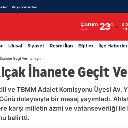
riler
Köşe Yazarları
Adana
Çorum
23
°
D
Adıyaman
47
Açık
Afyonkarahisar
or
Ulusal
Siyaset
Resmi İlan
Eğitim
İlçe Haberler
Ağrı
k İhanete Geçit Vermemiştir’
Amasya
Alçak İhanete Geçit V
Ankara
Antalya
kili ve TBMM Adalet Komisyonu Üyesi Av. 
k Günü dolayısıyla bir mesaj yayımladı. Ahl
Artvin
re karşı milletin azmi ve vatanseverliği ile
Aydın
 belirtti.
Balıkesir