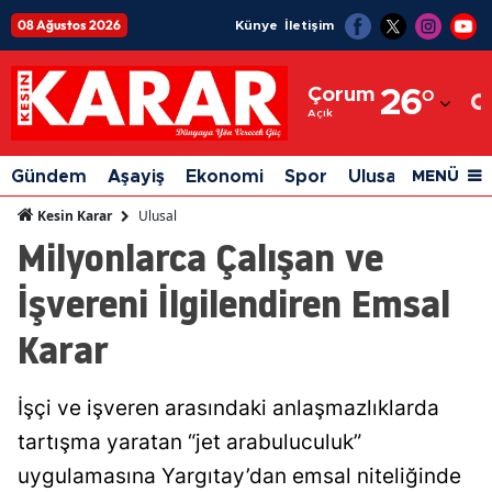
08 Ağustos 2026
Künye
İletişim
Adana
Çorum
26
°
Adıyaman
Açık
Afyonkarahisar
Gündem
Aşayiş
Ekonomi
Spor
Ulusal
Siyaset
MENÜ
Ağrı
Ulusal
Kesin Karar
Milyonlarca Çalışan ve
Amasya
İşvereni İlgilendiren Emsal
Ankara
Karar
Antalya
Artvin
İşçi ve işveren arasındaki anlaşmazlıklarda
Aydın
tartışma yaratan “jet arabuluculuk”
Balıkesir
uygulamasına Yargıtay’dan emsal niteliğinde