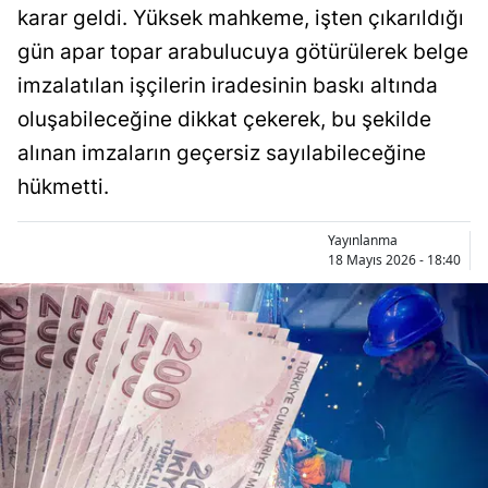
karar geldi. Yüksek mahkeme, işten çıkarıldığı
Bilecik
gün apar topar arabulucuya götürülerek belge
Bingöl
imzalatılan işçilerin iradesinin baskı altında
Bitlis
oluşabileceğine dikkat çekerek, bu şekilde
alınan imzaların geçersiz sayılabileceğine
Bolu
hükmetti.
Burdur
Yayınlanma
Bursa
18 Mayıs 2026 - 18:40
Çanakkale
Çankırı
Çorum
Denizli
Diyarbakır