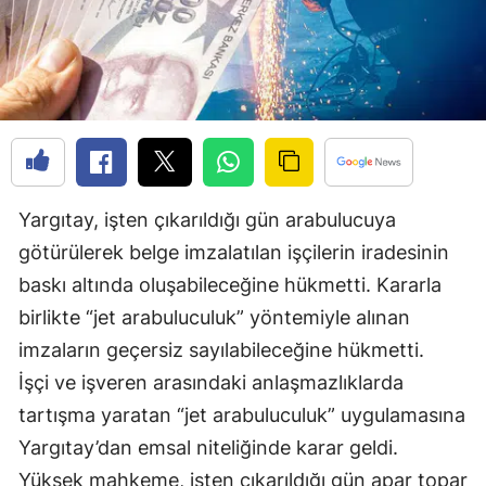
Edirne
Elazığ
Erzincan
Erzurum
Eskişehir
Yargıtay, işten çıkarıldığı gün arabulucuya
Gaziantep
götürülerek belge imzalatılan işçilerin iradesinin
baskı altında oluşabileceğine hükmetti. Kararla
Giresun
birlikte “jet arabuluculuk” yöntemiyle alınan
Gümüşhane
imzaların geçersiz sayılabileceğine hükmetti.
İşçi ve işveren arasındaki anlaşmazlıklarda
Hakkari
tartışma yaratan “jet arabuluculuk” uygulamasına
Hatay
Yargıtay’dan emsal niteliğinde karar geldi.
Isparta
Yüksek mahkeme, işten çıkarıldığı gün apar topar