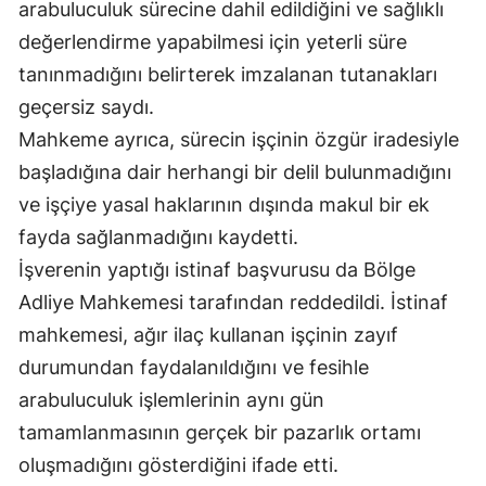
arabuluculuk sürecine dahil edildiğini ve sağlıklı
Yozgat
değerlendirme yapabilmesi için yeterli süre
tanınmadığını belirterek imzalanan tutanakları
Zonguldak
geçersiz saydı.
Aksaray
Mahkeme ayrıca, sürecin işçinin özgür iradesiyle
başladığına dair herhangi bir delil bulunmadığını
Bayburt
ve işçiye yasal haklarının dışında makul bir ek
Karaman
fayda sağlanmadığını kaydetti.
Kırıkkale
İşverenin yaptığı istinaf başvurusu da Bölge
Adliye Mahkemesi tarafından reddedildi. İstinaf
Batman
mahkemesi, ağır ilaç kullanan işçinin zayıf
Şırnak
durumundan faydalanıldığını ve fesihle
Bartın
arabuluculuk işlemlerinin aynı gün
tamamlanmasının gerçek bir pazarlık ortamı
Ardahan
oluşmadığını gösterdiğini ifade etti.
Iğdır