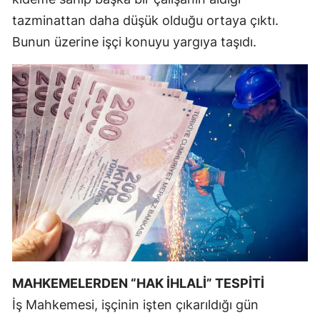
tazminattan daha düşük olduğu ortaya çıktı.
Samsun
Bunun üzerine işçi konuyu yargıya taşıdı.
Siirt
Sinop
Sivas
Tekirdağ
Tokat
Trabzon
Tunceli
Şanlıurfa
MAHKEMELERDEN “HAK İHLALİ” TESPİTİ
Uşak
İş Mahkemesi, işçinin işten çıkarıldığı gün
Van