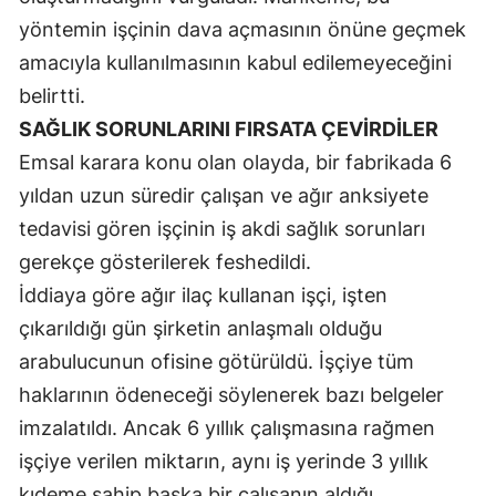
yöntemin işçinin dava açmasının önüne geçmek
Malatya
amacıyla kullanılmasının kabul edilemeyeceğini
Manisa
belirtti.
Kahramanmaraş
SAĞLIK SORUNLARINI FIRSATA ÇEVİRDİLER
Emsal karara konu olan olayda, bir fabrikada 6
Mardin
yıldan uzun süredir çalışan ve ağır anksiyete
Muğla
tedavisi gören işçinin iş akdi sağlık sorunları
Muş
gerekçe gösterilerek feshedildi.
İddiaya göre ağır ilaç kullanan işçi, işten
Nevşehir
çıkarıldığı gün şirketin anlaşmalı olduğu
Niğde
arabulucunun ofisine götürüldü. İşçiye tüm
haklarının ödeneceği söylenerek bazı belgeler
Ordu
imzalatıldı. Ancak 6 yıllık çalışmasına rağmen
Rize
işçiye verilen miktarın, aynı iş yerinde 3 yıllık
Sakarya
kıdeme sahip başka bir çalışanın aldığı