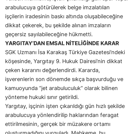
arabulucuya götürülerek belge imzalatılan
Mersin
işçilerin iradesinin baskı altında oluşabileceğine
İstanbul
dikkat çekerek, bu şekilde alınan imzaların
İzmir
geçersiz sayılabileceğine hükmetti.
YARGITAY’DAN EMSAL NİTELİĞİNDE KARAR
Kars
SGK Uzmanı İsa Karakaş Türkiye Gazetesi’ndeki
Kastamonu
köşesinde, Yargıtay 9. Hukuk Dairesi’nin dikkat
Kayseri
çeken kararını değerlendirdi. Kararda,
işverenlerin son dönemde sıkça başvurduğu ve
Kırklareli
kamuoyunda “jet arabuluculuk” olarak bilinen
Kırşehir
yönteme hukuki sınır getirildi.
Yargıtay, işçinin işten çıkarıldığı gün hızlı şekilde
Kocaeli
arabulucuya yönlendirilip haklarından feragat
Konya
ettirilmesinin, gerçek bir müzakere ortamı
Kütahya
oluşturmadığını vurguladı. Mahkeme, bu