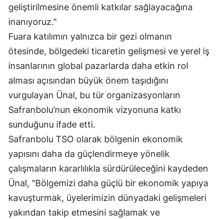
geliştirilmesine önemli katkılar sağlayacağına
Malatya
inanıyoruz."
Manisa
Fuara katılımın yalnızca bir gezi olmanın
ötesinde, bölgedeki ticaretin gelişmesi ve yerel iş
Kahramanmaraş
insanlarının global pazarlarda daha etkin rol
Mardin
alması açısından büyük önem taşıdığını
vurgulayan Ünal, bu tür organizasyonların
Muğla
Safranbolu’nun ekonomik vizyonuna katkı
Muş
sunduğunu ifade etti.
Nevşehir
Safranbolu TSO olarak bölgenin ekonomik
yapısını daha da güçlendirmeye yönelik
Niğde
çalışmaların kararlılıkla sürdürüleceğini kaydeden
Ordu
Ünal, "Bölgemizi daha güçlü bir ekonomik yapıya
Rize
kavuşturmak, üyelerimizin dünyadaki gelişmeleri
yakından takip etmesini sağlamak ve
Sakarya