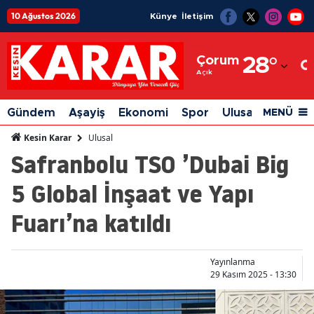
10 Ağustos 2026
Künye
İletişim
Adana
Çorum
28
°
Adıyaman
Açık
Afyonkarahisar
Gündem
Aşayiş
Ekonomi
Spor
Ulusal
Siyaset
MENÜ
Ağrı
Ulusal
Kesin Karar
Safranbolu TSO ’Dubai Big
Amasya
5 Global İnşaat ve Yapı
Ankara
Fuarı’na katıldı
Antalya
Artvin
Yayınlanma
Aydın
29 Kasım 2025 - 13:30
Balıkesir