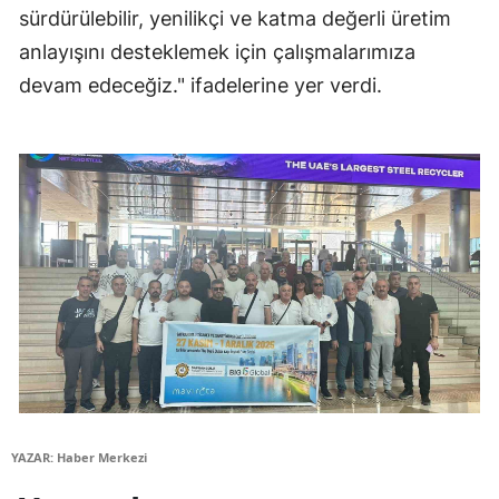
sürdürülebilir, yenilikçi ve katma değerli üretim
Samsun
anlayışını desteklemek için çalışmalarımıza
Siirt
devam edeceğiz." ifadelerine yer verdi.
Sinop
Sivas
Tekirdağ
Tokat
Trabzon
Tunceli
Şanlıurfa
Uşak
YAZAR: Haber Merkezi
Van