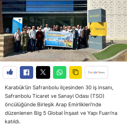
Bilecik
Bingöl
Bitlis
Bolu
Burdur
Bursa
Çanakkale
Karabük’ün Safranbolu ilçesinden 30 iş insanı,
Çankırı
Safranbolu Ticaret ve Sanayi Odası (TSO)
Çorum
öncülüğünde Birleşik Arap Emirlikleri’nde
Denizli
düzenlenen Big 5 Global İnşaat ve Yapı Fuarı’na
katıldı.
Diyarbakır