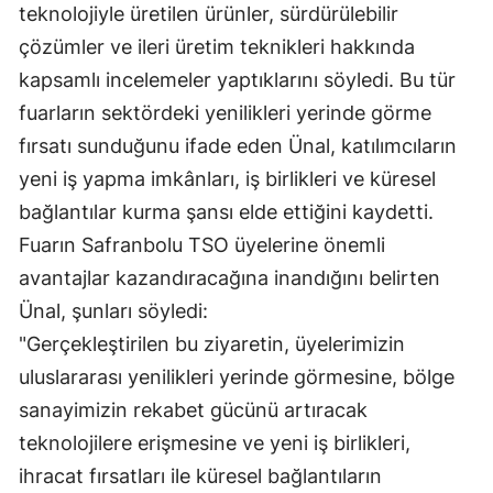
teknolojiyle üretilen ürünler, sürdürülebilir
Mersin
çözümler ve ileri üretim teknikleri hakkında
İstanbul
kapsamlı incelemeler yaptıklarını söyledi. Bu tür
fuarların sektördeki yenilikleri yerinde görme
İzmir
fırsatı sunduğunu ifade eden Ünal, katılımcıların
Kars
yeni iş yapma imkânları, iş birlikleri ve küresel
Kastamonu
bağlantılar kurma şansı elde ettiğini kaydetti.
Fuarın Safranbolu TSO üyelerine önemli
Kayseri
avantajlar kazandıracağına inandığını belirten
Kırklareli
Ünal, şunları söyledi:
"Gerçekleştirilen bu ziyaretin, üyelerimizin
Kırşehir
uluslararası yenilikleri yerinde görmesine, bölge
Kocaeli
sanayimizin rekabet gücünü artıracak
Konya
teknolojilere erişmesine ve yeni iş birlikleri,
ihracat fırsatları ile küresel bağlantıların
Kütahya