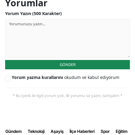
Yorumlar
Yozgat
Yorum Yazın (500 Karakter)
Zonguldak
Aksaray
Bayburt
Karaman
GÖNDER
Kırıkkale
Yorum yazma kurallarını
okudum ve kabul ediyorum
Batman
* Bu içerik ile ilgili yorum yok, ilk yorumu siz yazın, tartışalım *
Şırnak
Bartın
Ardahan
Gündem
Teknoloji
Aşayiş
İlçe Haberleri
Spor
Eğitim
Iğdır