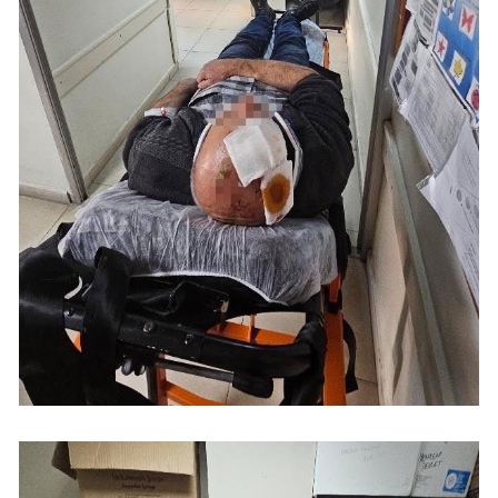
Malatya
Manisa
Kahramanmaraş
Mardin
Muğla
Muş
Nevşehir
Niğde
Ordu
Rize
Sakarya