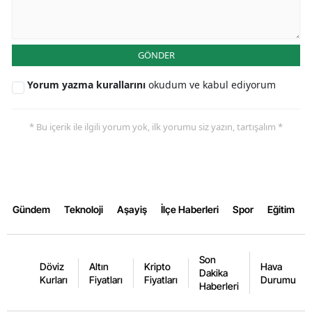
Yalova
GÖNDER
Karabük
Kilis
Yorum yazma kurallarını
okudum ve kabul ediyorum
Osmaniye
* Bu içerik ile ilgili yorum yok, ilk yorumu siz yazın, tartışalım *
Düzce
Gündem
Teknoloji
Aşayiş
İlçe Haberleri
Spor
Eğitim
Son
Döviz
Altın
Kripto
Hava
Dakika
Kurları
Fiyatları
Fiyatları
Durumu
Haberleri