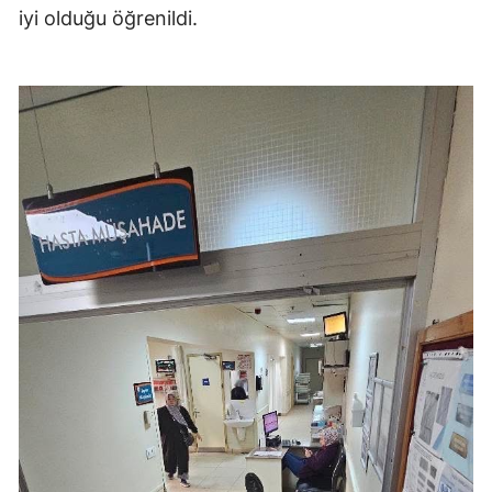
iyi olduğu öğrenildi.
Mersin
İstanbul
İzmir
Kars
Kastamonu
Kayseri
Kırklareli
Kırşehir
Kocaeli
Konya
Kütahya