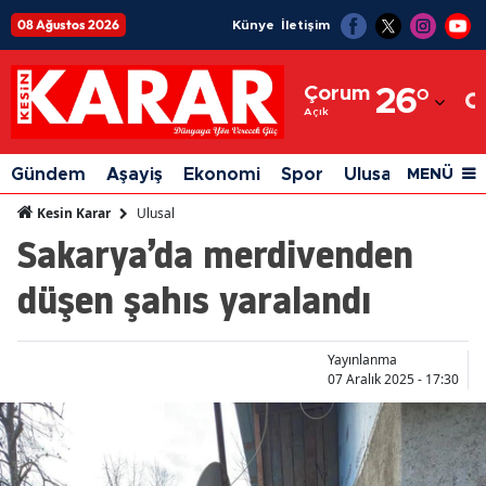
08 Ağustos 2026
Künye
İletişim
Adana
Çorum
26
°
Adıyaman
Açık
Afyonkarahisar
Gündem
Aşayiş
Ekonomi
Spor
Ulusal
Siyaset
MENÜ
Ağrı
Ulusal
Kesin Karar
Sakarya’da merdivenden
Amasya
düşen şahıs yaralandı
Ankara
Antalya
Yayınlanma
Artvin
07 Aralık 2025 - 17:30
Aydın
Balıkesir