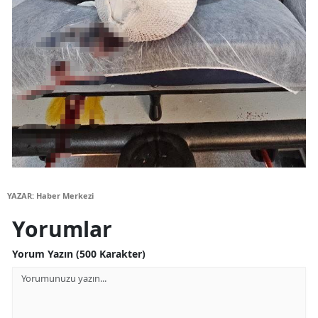
Yozgat
Zonguldak
Aksaray
Bayburt
Karaman
Kırıkkale
YAZAR: Haber Merkezi
Batman
Yorumlar
Şırnak
Yorum Yazın (500 Karakter)
Bartın
Ardahan
Iğdır