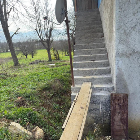
Bilecik
Bingöl
Bitlis
Bolu
Burdur
Bursa
Çanakkale
Çankırı
Çorum
Denizli
Diyarbakır