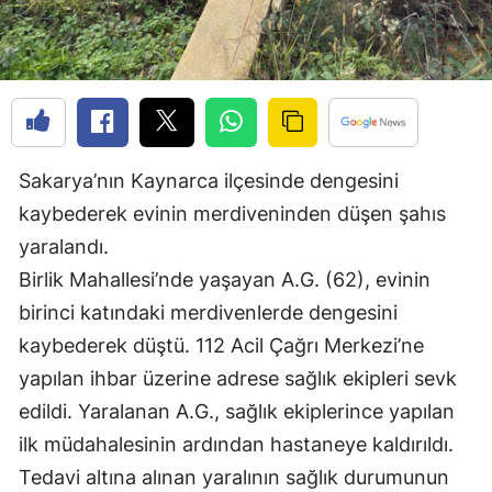
Edirne
Elazığ
Erzincan
Erzurum
Sakarya’nın Kaynarca ilçesinde dengesini
Eskişehir
kaybederek evinin merdiveninden düşen şahıs
yaralandı.
Gaziantep
Birlik Mahallesi’nde yaşayan A.G. (62), evinin
Giresun
birinci katındaki merdivenlerde dengesini
Gümüşhane
kaybederek düştü. 112 Acil Çağrı Merkezi’ne
yapılan ihbar üzerine adrese sağlık ekipleri sevk
Hakkari
edildi. Yaralanan A.G., sağlık ekiplerince yapılan
Hatay
ilk müdahalesinin ardından hastaneye kaldırıldı.
Tedavi altına alınan yaralının sağlık durumunun
Isparta