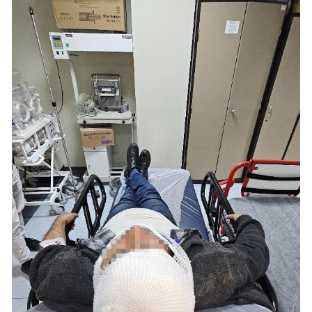
Samsun
Siirt
Sinop
Sivas
Tekirdağ
Tokat
Trabzon
Tunceli
Şanlıurfa
Uşak
Van