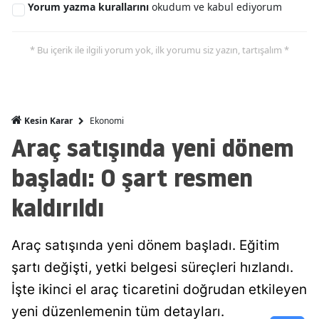
Yorum yazma kurallarını
okudum ve kabul ediyorum
Malatya
* Bu içerik ile ilgili yorum yok, ilk yorumu siz yazın, tartışalım *
Manisa
Kahramanmaraş
Mardin
Ekonomi
Kesin Karar
Araç satışında yeni dönem
Muğla
başladı: O şart resmen
Muş
Nevşehir
kaldırıldı
Niğde
Araç satışında yeni dönem başladı. Eğitim
Ordu
şartı değişti, yetki belgesi süreçleri hızlandı.
Rize
İşte ikinci el araç ticaretini doğrudan etkileyen
yeni düzenlemenin tüm detayları.
Sakarya