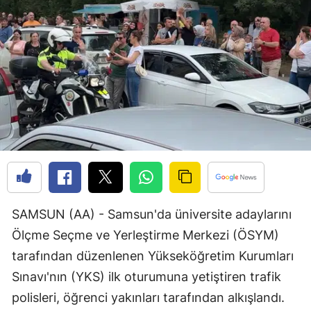
Bilecik
Bingöl
Bitlis
Bolu
Burdur
Bursa
Çanakkale
SAMSUN (AA) - Samsun'da üniversite adaylarını
Çankırı
Ölçme Seçme ve Yerleştirme Merkezi (ÖSYM)
Çorum
tarafından düzenlenen Yükseköğretim Kurumları
Denizli
Sınavı'nın (YKS) ilk oturumuna yetiştiren trafik
polisleri, öğrenci yakınları tarafından alkışlandı.
Diyarbakır