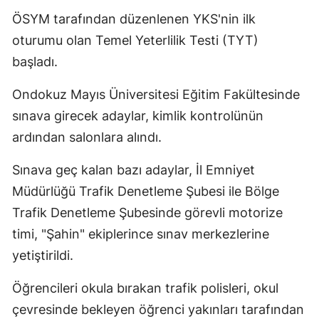
Edirne
ÖSYM tarafından düzenlenen YKS'nin ilk
oturumu olan Temel Yeterlilik Testi (TYT)
Elazığ
başladı.
Erzincan
Ondokuz Mayıs Üniversitesi Eğitim Fakültesinde
Erzurum
sınava girecek adaylar, kimlik kontrolünün
Eskişehir
ardından salonlara alındı.
Gaziantep
Sınava geç kalan bazı adaylar, İl Emniyet
Müdürlüğü Trafik Denetleme Şubesi ile Bölge
Giresun
Trafik Denetleme Şubesinde görevli motorize
Gümüşhane
timi, "Şahin" ekiplerince sınav merkezlerine
Hakkari
yetiştirildi.
Hatay
Öğrencileri okula bırakan trafik polisleri, okul
çevresinde bekleyen öğrenci yakınları tarafından
Isparta