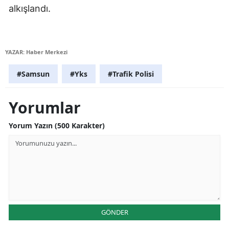
alkışlandı.
Mersin
İstanbul
YAZAR: Haber Merkezi
İzmir
#Samsun
#Yks
#Trafik Polisi
Kars
Kastamonu
Yorumlar
Kayseri
Yorum Yazın (500 Karakter)
Kırklareli
Kırşehir
Kocaeli
Konya
GÖNDER
Kütahya