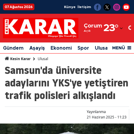
07 Ağustos 2026
Künye
İletişim
Adana
Çorum
23
°
Adıyaman
Açık
Afyonkarahisar
Gündem
Aşayiş
Ekonomi
Spor
Ulusal
Siyaset
MENÜ
Ağrı
Ulusal
Kesin Karar
Samsun'da üniversite
Amasya
adaylarını YKS'ye yetiştiren
Ankara
trafik polisleri alkışlandı
Antalya
Artvin
Yayınlanma
Aydın
21 Haziran 2025 - 11:23
Balıkesir