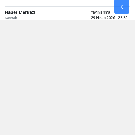
Samsun
Haber Merkezi
Yayınlanma
29 Nisan 2026 - 22:25
Kaynak
Siirt
Sinop
Sivas
Tekirdağ
Tokat
Trabzon
Tunceli
Şanlıurfa
Uşak
Araç alım-satımında yıllardır tartışılan şartlardan
Van