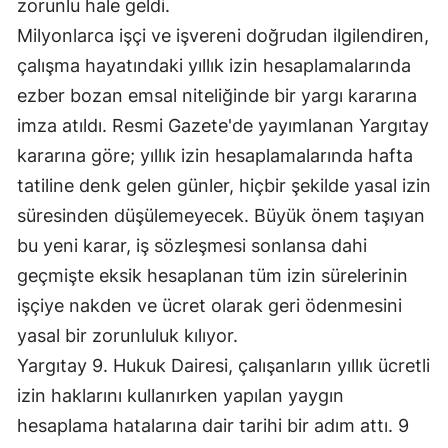
zorunlu hale geldi.
Mersin
Milyonlarca işçi ve işvereni doğrudan ilgilendiren,
çalışma hayatındaki yıllık izin hesaplamalarında
İstanbul
ezber bozan emsal niteliğinde bir yargı kararına
İzmir
imza atıldı. Resmi Gazete'de yayımlanan Yargıtay
Kars
kararına göre; yıllık izin hesaplamalarında hafta
tatiline denk gelen günler, hiçbir şekilde yasal izin
Kastamonu
süresinden düşülemeyecek. Büyük önem taşıyan
Kayseri
bu yeni karar, iş sözleşmesi sonlansa dahi
Kırklareli
geçmişte eksik hesaplanan tüm izin sürelerinin
işçiye nakden ve ücret olarak geri ödenmesini
Kırşehir
yasal bir zorunluluk kılıyor.
Kocaeli
Yargıtay 9. Hukuk Dairesi, çalışanların yıllık ücretli
izin haklarını kullanırken yapılan yaygın
Konya
hesaplama hatalarına dair tarihi bir adım attı. 9
Kütahya