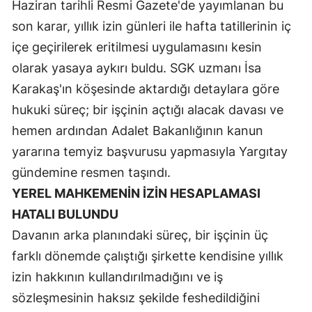
Haziran tarihli Resmi Gazete'de yayımlanan bu
Malatya
son karar, yıllık izin günleri ile hafta tatillerinin iç
içe geçirilerek eritilmesi uygulamasını kesin
Manisa
olarak yasaya aykırı buldu. SGK uzmanı İsa
Kahramanmaraş
Karakaş'ın köşesinde aktardığı detaylara göre
Mardin
hukuki süreç; bir işçinin açtığı alacak davası ve
hemen ardından Adalet Bakanlığının kanun
Muğla
yararına temyiz başvurusu yapmasıyla Yargıtay
Muş
gündemine resmen taşındı.
Nevşehir
YEREL MAHKEMENİN İZİN HESAPLAMASI
HATALI BULUNDU
Niğde
Davanın arka planındaki süreç, bir işçinin üç
Ordu
farklı dönemde çalıştığı şirkette kendisine yıllık
izin hakkının kullandırılmadığını ve iş
Rize
sözleşmesinin haksız şekilde feshedildiğini
Sakarya