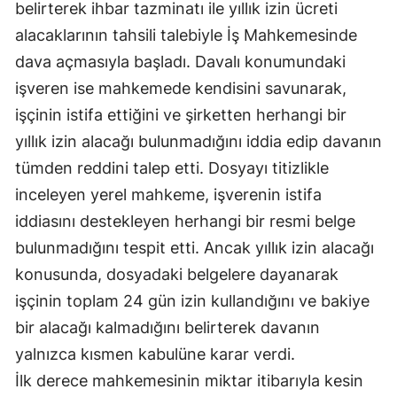
belirterek ihbar tazminatı ile yıllık izin ücreti
Samsun
alacaklarının tahsili talebiyle İş Mahkemesinde
dava açmasıyla başladı. Davalı konumundaki
Siirt
işveren ise mahkemede kendisini savunarak,
Sinop
işçinin istifa ettiğini ve şirketten herhangi bir
Sivas
yıllık izin alacağı bulunmadığını iddia edip davanın
tümden reddini talep etti. Dosyayı titizlikle
Tekirdağ
inceleyen yerel mahkeme, işverenin istifa
Tokat
iddiasını destekleyen herhangi bir resmi belge
bulunmadığını tespit etti. Ancak yıllık izin alacağı
Trabzon
konusunda, dosyadaki belgelere dayanarak
Tunceli
işçinin toplam 24 gün izin kullandığını ve bakiye
Şanlıurfa
bir alacağı kalmadığını belirterek davanın
yalnızca kısmen kabulüne karar verdi.
Uşak
İlk derece mahkemesinin miktar itibarıyla kesin
Van