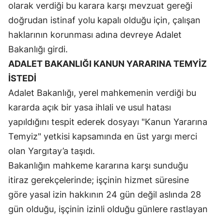
olarak verdiği bu karara karşı mevzuat gereği
Yozgat
doğrudan istinaf yolu kapalı olduğu için, çalışan
haklarının korunması adına devreye Adalet
Zonguldak
Bakanlığı girdi.
Aksaray
ADALET BAKANLIĞI KANUN YARARINA TEMYİZ
Bayburt
İSTEDİ
Adalet Bakanlığı, yerel mahkemenin verdiği bu
Karaman
kararda açık bir yasa ihlali ve usul hatası
Kırıkkale
yapıldığını tespit ederek dosyayı "Kanun Yararına
Temyiz" yetkisi kapsamında en üst yargı merci
Batman
olan Yargıtay’a taşıdı.
Şırnak
Bakanlığın mahkeme kararına karşı sunduğu
Bartın
itiraz gerekçelerinde; işçinin hizmet süresine
göre yasal izin hakkının 24 gün değil aslında 28
Ardahan
gün olduğu, işçinin izinli olduğu günlere rastlayan
Iğdır