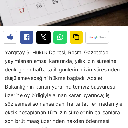
Edirne
Elazığ
Erzincan
Erzurum
Yargıtay 9. Hukuk Dairesi, Resmi Gazete'de
Eskişehir
yayımlanan emsal kararında, yıllık izin süresine
Gaziantep
denk gelen hafta tatili günlerinin izin süresinden
Giresun
düşülemeyeceğini hükme bağladı. Adalet
Bakanlığının kanun yararına temyiz başvurusu
Gümüşhane
üzerine oy birliğiyle alınan karar uyarınca; iş
Hakkari
sözleşmesi sonlansa dahi hafta tatilleri nedeniyle
eksik hesaplanan tüm izin sürelerinin çalışanlara
Hatay
son brüt maaş üzerinden nakden ödenmesi
Isparta