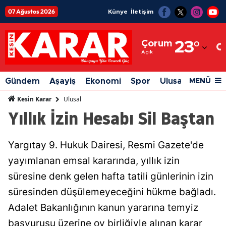
07 Ağustos 2026
Künye
İletişim
Adana
Çorum
23
°
Adıyaman
Açık
Afyonkarahisar
Gündem
Aşayiş
Ekonomi
Spor
Ulusal
Siyaset
MENÜ
Ağrı
Ulusal
Kesin Karar
Yıllık İzin Hesabı Sil Baştan
Amasya
Ankara
Yargıtay 9. Hukuk Dairesi, Resmi Gazete'de
Antalya
yayımlanan emsal kararında, yıllık izin
Artvin
süresine denk gelen hafta tatili günlerinin izin
süresinden düşülemeyeceğini hükme bağladı.
Aydın
Adalet Bakanlığının kanun yararına temyiz
Balıkesir
başvurusu üzerine oy birliğiyle alınan karar