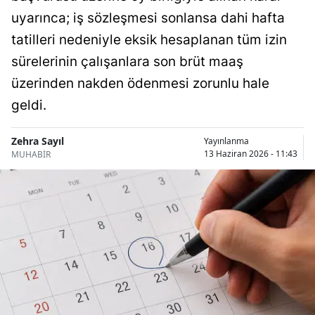
Bilecik
uyarınca; iş sözleşmesi sonlansa dahi hafta
tatilleri nedeniyle eksik hesaplanan tüm izin
Bingöl
sürelerinin çalışanlara son brüt maaş
Bitlis
üzerinden nakden ödenmesi zorunlu hale
Bolu
geldi.
Burdur
Zehra Sayıl
Yayınlanma
13 Haziran 2026 - 11:43
MUHABİR
Bursa
Çanakkale
Çankırı
Çorum
Denizli
Diyarbakır