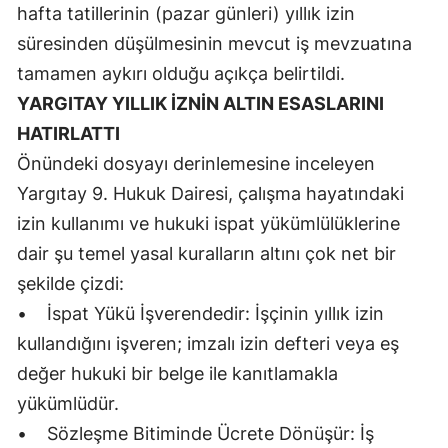
hafta tatillerinin (pazar günleri) yıllık izin
Yalova
süresinden düşülmesinin mevcut iş mevzuatına
tamamen aykırı olduğu açıkça belirtildi.
Karabük
YARGITAY YILLIK İZNİN ALTIN ESASLARINI
Kilis
HATIRLATTI
Osmaniye
Önündeki dosyayı derinlemesine inceleyen
Yargıtay 9. Hukuk Dairesi, çalışma hayatındaki
Düzce
izin kullanımı ve hukuki ispat yükümlülüklerine
dair şu temel yasal kuralların altını çok net bir
şekilde çizdi:
• İspat Yükü İşverendedir: İşçinin yıllık izin
kullandığını işveren; imzalı izin defteri veya eş
değer hukuki bir belge ile kanıtlamakla
yükümlüdür.
• Sözleşme Bitiminde Ücrete Dönüşür: İş