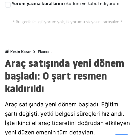
Yorum yazma kurallarını
okudum ve kabul ediyorum
Malatya
Manisa
* Bu içerik ile ilgili yorum yok, ilk yorumu siz yazın, tartışalım *
Kahramanmaraş
Mardin
Ekonomi
Kesin Karar
Muğla
Araç satışında yeni dönem
Muş
başladı: O şart resmen
Nevşehir
kaldırıldı
Niğde
Araç satışında yeni dönem başladı. Eğitim
Ordu
şartı değişti, yetki belgesi süreçleri hızlandı.
Rize
İşte ikinci el araç ticaretini doğrudan etkileyen
yeni düzenlemenin tüm detayları.
Sakarya