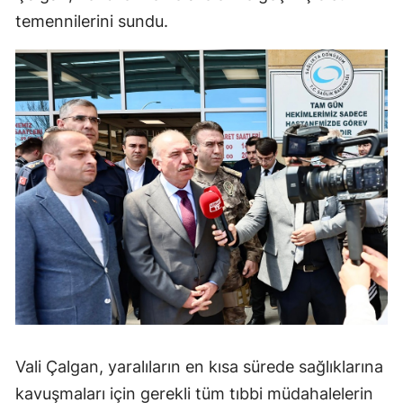
temennilerini sundu.
Edirne
Elazığ
Erzincan
Erzurum
Eskişehir
Gaziantep
Giresun
Gümüşhane
Hakkari
Hatay
Vali Çalgan, yaralıların en kısa sürede sağlıklarına
Isparta
kavuşmaları için gerekli tüm tıbbi müdahalelerin