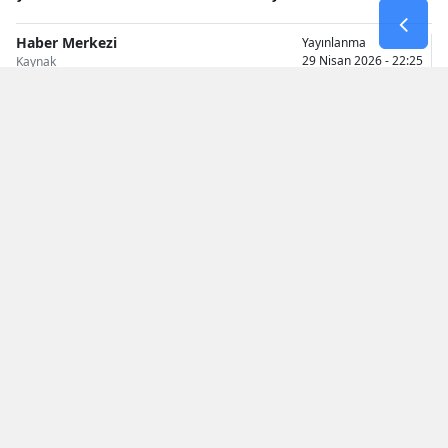
Samsun
Haber Merkezi
Yayınlanma
29 Nisan 2026 - 22:25
Kaynak
Siirt
Sinop
Sivas
Tekirdağ
Tokat
Trabzon
Tunceli
Şanlıurfa
Uşak
Araç alım-satımında yıllardır tartışılan şartlardan
Van