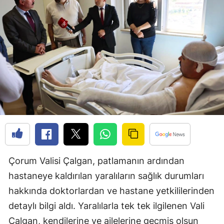
Bilecik
Bingöl
Bitlis
Bolu
Burdur
Bursa
Çanakkale
Çankırı
Çorum Valisi Çalgan, patlamanın ardından
Çorum
hastaneye kaldırılan yaralıların sağlık durumları
hakkında doktorlardan ve hastane yetkililerinden
Denizli
detaylı bilgi aldı. Yaralılarla tek tek ilgilenen Vali
Diyarbakır
Çalgan, kendilerine ve ailelerine geçmiş olsun