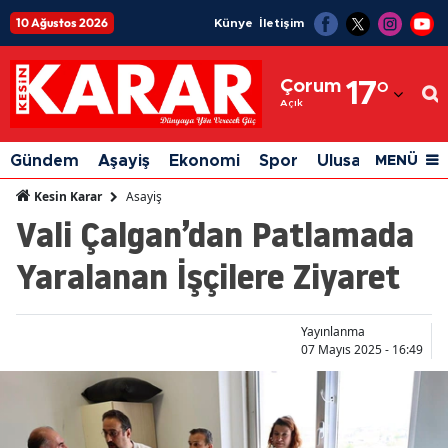
10 Ağustos 2026
Künye
İletişim
Adana
Çorum
17
°
Adıyaman
Açık
Afyonkarahisar
Gündem
Aşayiş
Ekonomi
Spor
Ulusal
Siyaset
MENÜ
Ağrı
Asayiş
Kesin Karar
Vali Çalgan’dan Patlamada
Amasya
Yaralanan İşçilere Ziyaret
Ankara
Antalya
Yayınlanma
Artvin
07 Mayıs 2025 - 16:49
Aydın
Balıkesir