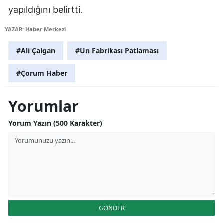
yapıldığını belirtti.
Mersin
YAZAR: Haber Merkezi
İstanbul
#Ali Çalgan
#Un Fabrikası Patlaması
İzmir
#Çorum Haber
Kars
Kastamonu
Yorumlar
Kayseri
Yorum Yazın (500 Karakter)
Kırklareli
Kırşehir
Kocaeli
Konya
GÖNDER
Kütahya