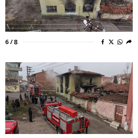
Yalova
Karabük
Kilis
8
6 /
Osmaniye
Düzce