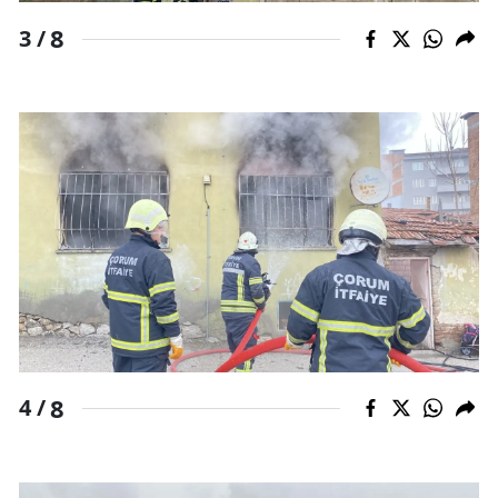
8
3 /
Samsun
Siirt
Sinop
Sivas
Tekirdağ
Tokat
Trabzon
Tunceli
8
Şanlıurfa
4 /
Uşak
Van