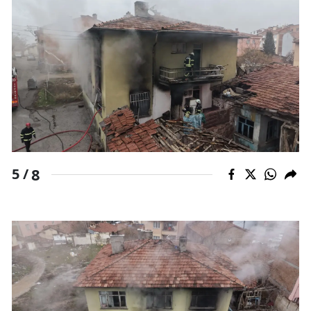
Yozgat
Zonguldak
Aksaray
Bayburt
Karaman
Kırıkkale
8
5 /
Batman
Şırnak
Bartın
Ardahan
Iğdır