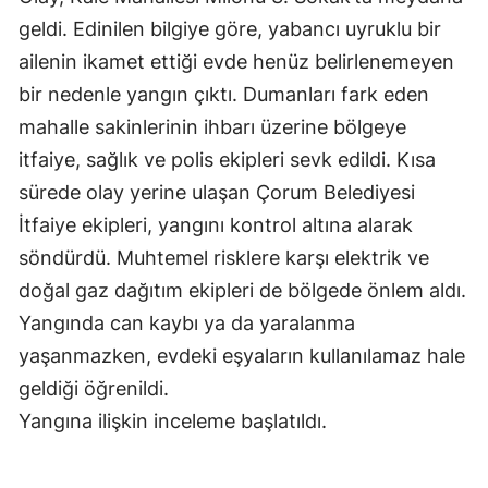
Edirne
geldi. Edinilen bilgiye göre, yabancı uyruklu bir
ailenin ikamet ettiği evde henüz belirlenemeyen
Elazığ
bir nedenle yangın çıktı. Dumanları fark eden
Erzincan
mahalle sakinlerinin ihbarı üzerine bölgeye
itfaiye, sağlık ve polis ekipleri sevk edildi. Kısa
Erzurum
sürede olay yerine ulaşan Çorum Belediyesi
Eskişehir
İtfaiye ekipleri, yangını kontrol altına alarak
Gaziantep
söndürdü. Muhtemel risklere karşı elektrik ve
doğal gaz dağıtım ekipleri de bölgede önlem aldı.
Giresun
Yangında can kaybı ya da yaralanma
Gümüşhane
yaşanmazken, evdeki eşyaların kullanılamaz hale
Hakkari
geldiği öğrenildi.
Yangına ilişkin inceleme başlatıldı.
Hatay
Isparta