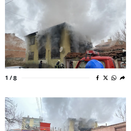
Mersin
İstanbul
İzmir
Kars
Kastamonu
Kayseri
8
1 /
Kırklareli
Kırşehir
Kocaeli
Konya
Kütahya