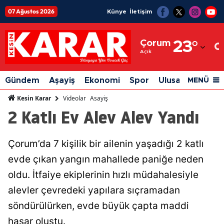
07 Ağustos 2026
Künye
İletişim
Adana
Çorum
23
°
Adıyaman
Açık
Afyonkarahisar
Gündem
Aşayiş
Ekonomi
Spor
Ulusal
Siyaset
MENÜ
Ağrı
Videolar
Asayiş
Kesin Karar
2 Katlı Ev Alev Alev Yandı
Amasya
Ankara
Çorum’da 7 kişilik bir ailenin yaşadığı 2 katlı
Antalya
evde çıkan yangın mahallede paniğe neden
Artvin
oldu. İtfaiye ekiplerinin hızlı müdahalesiyle
alevler çevredeki yapılara sıçramadan
Aydın
söndürülürken, evde büyük çapta maddi
Balıkesir
hasar oluştu.