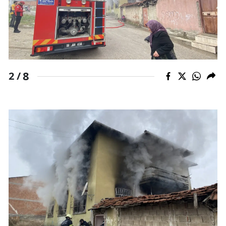
Malatya
Manisa
Kahramanmaraş
8
2 /
Mardin
Muğla
Muş
Nevşehir
Niğde
Ordu
Rize
Sakarya