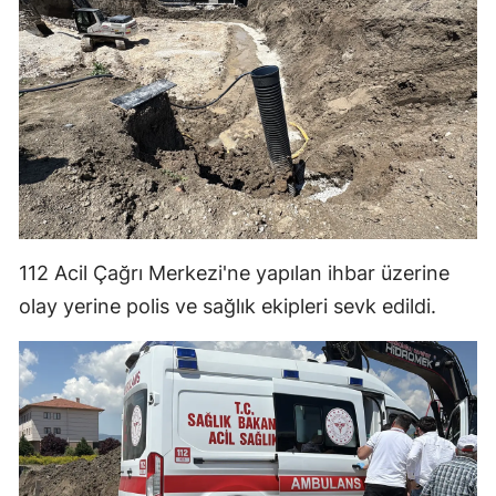
Malatya
Manisa
Kahramanmaraş
Mardin
Muğla
Muş
112 Acil Çağrı Merkezi'ne yapılan ihbar üzerine
olay yerine polis ve sağlık ekipleri sevk edildi.
Nevşehir
Niğde
Ordu
Rize
Sakarya