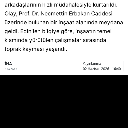
arkadaşlarının hızlı müdahalesiyle kurtarıldı.
Bilecik
Olay, Prof. Dr. Necmettin Erbakan Caddesi
Bingöl
üzerinde bulunan bir inşaat alanında meydana
Bitlis
geldi. Edinilen bilgiye göre, inşaatın temel
kısmında yürütülen çalışmalar sırasında
Bolu
toprak kayması yaşandı.
Burdur
İHA
Yayınlanma
Bursa
02 Haziran 2026 - 16:40
KAYNAK
Çanakkale
Çankırı
Çorum
Denizli
Diyarbakır