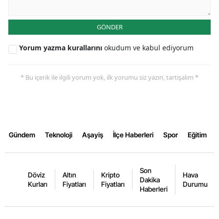
Yalova
GÖNDER
Karabük
Yorum yazma kurallarını
okudum ve kabul ediyorum
Kilis
* Bu içerik ile ilgili yorum yok, ilk yorumu siz yazın, tartışalım *
Osmaniye
Düzce
Gündem
Teknoloji
Aşayiş
İlçe Haberleri
Spor
Eğitim
Son
Döviz
Altın
Kripto
Hava
Dakika
Kurları
Fiyatları
Fiyatları
Durumu
Haberleri