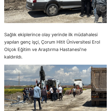
Samsun
Siirt
Sinop
Sağlık ekiplerince olay yerinde ilk müdahalesi
Sivas
yapılan genç işçi, Çorum Hitit Üniversitesi Erol
Tekirdağ
Olçok Eğitim ve Araştırma Hastanesi'ne
kaldırıldı.
Tokat
Trabzon
Tunceli
Şanlıurfa
Uşak
Van