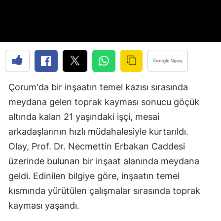
Edirne
Elazığ
Erzincan
Erzurum
Çorum'da bir inşaatın temel kazısı sırasında
Eskişehir
meydana gelen toprak kayması sonucu göçük
Gaziantep
altında kalan 21 yaşındaki işçi, mesai
arkadaşlarının hızlı müdahalesiyle kurtarıldı.
Giresun
Olay, Prof. Dr. Necmettin Erbakan Caddesi
Gümüşhane
üzerinde bulunan bir inşaat alanında meydana
Hakkari
geldi. Edinilen bilgiye göre, inşaatın temel
kısmında yürütülen çalışmalar sırasında toprak
Hatay
kayması yaşandı.
Isparta