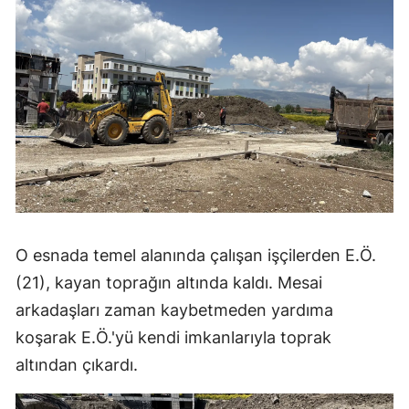
Mersin
İstanbul
İzmir
Kars
Kastamonu
Kayseri
Kırklareli
O esnada temel alanında çalışan işçilerden E.Ö.
(21), kayan toprağın altında kaldı. Mesai
Kırşehir
arkadaşları zaman kaybetmeden yardıma
Kocaeli
koşarak E.Ö.'yü kendi imkanlarıyla toprak
Konya
altından çıkardı.
Kütahya