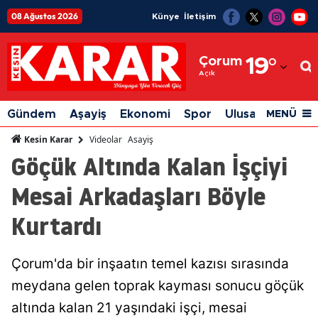
08 Ağustos 2026
Künye
İletişim
Adana
Çorum
19
°
Adıyaman
Açık
Afyonkarahisar
Gündem
Aşayiş
Ekonomi
Spor
Ulusal
Siyaset
MENÜ
Ağrı
Videolar
Asayiş
Kesin Karar
Göçük Altında Kalan İşçiyi
Amasya
Mesai Arkadaşları Böyle
Ankara
Kurtardı
Antalya
Artvin
Çorum'da bir inşaatın temel kazısı sırasında
Aydın
meydana gelen toprak kayması sonucu göçük
Balıkesir
altında kalan 21 yaşındaki işçi, mesai