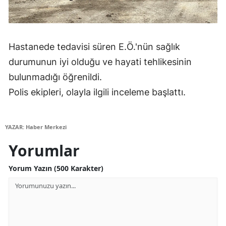
Yozgat
Zonguldak
Hastanede tedavisi süren E.Ö.'nün sağlık
Aksaray
durumunun iyi olduğu ve hayati tehlikesinin
bulunmadığı öğrenildi.
Bayburt
Polis ekipleri, olayla ilgili inceleme başlattı.
Karaman
Kırıkkale
YAZAR: Haber Merkezi
Batman
Yorumlar
Şırnak
Yorum Yazın (500 Karakter)
Bartın
Ardahan
Iğdır