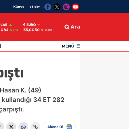
Künye
İletişim
OLAR
EURO
Ara
7084
55,0050
%0.17
%-0.02
i
MENÜ
ıştı
 Hasan K. (49)
) kullandığı 34 ET 282
arpıştı.
Abone Ol