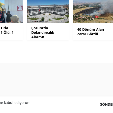
Yozgat
Zonguldak
Tırla
Çorum’da
40 Dönüm Alan
Aksaray
 1 Ölü, 1
Dolandırıcılık
Zarar Gördü
Alarmı!
Bayburt
Karaman
Kırıkkale
Batman
Şırnak
Bartın
Ardahan
e kabul ediyorum
GÖNDE
Iğdır