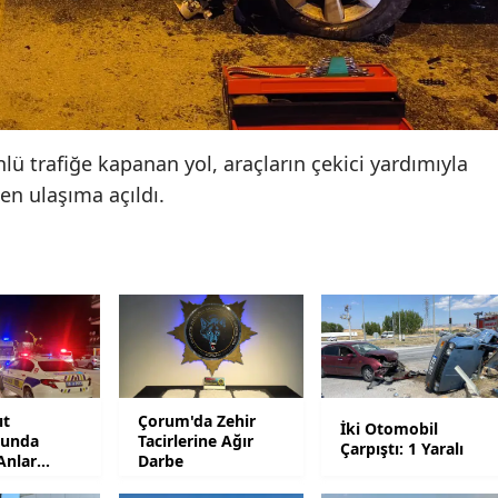
Samsun
Siirt
Sinop
lü trafiğe kapanan yol, araçların çekici yardımıyla
Sivas
en ulaşıma açıldı.
Tekirdağ
Tokat
Trabzon
Tunceli
Şanlıurfa
ıt
Çorum'da Zehir
İki Otomobil
nunda
Tacirlerine Ağır
Uşak
Çarpıştı: 1 Yaralı
Anlar
Darbe
da
Van