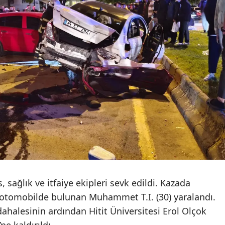
Mersin
İstanbul
İzmir
Kars
Kastamonu
Kayseri
Kırklareli
Kırşehir
Kocaeli
, sağlık ve itfaiye ekipleri sevk edildi. Kazada
ı otomobilde bulunan Muhammet T.I. (30) yaralandı.
Konya
dahalesinin ardından Hitit Üniversitesi Erol Olçok
Kütahya