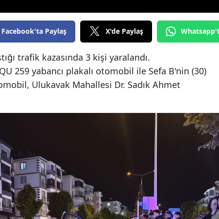
Edirne
Facebook'ta Paylaş
X'de Paylaş
Whatsapp'
Elazığ
Erzincan
ığı trafik kazasında 3 kişi yaralandı.
QU 259 yabancı plakalı otomobil ile Sefa B'nin (30)
Erzurum
tomobil, Ulukavak Mahallesi Dr. Sadık Ahmet
Eskişehir
Gaziantep
Giresun
Gümüşhane
Hakkari
Hatay
Isparta