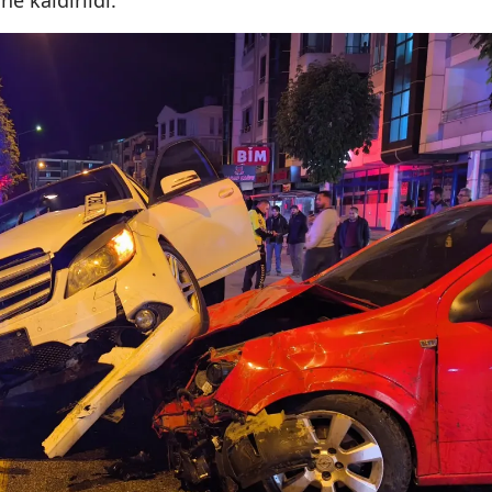
e kaldırıldı.
Malatya
Manisa
Kahramanmaraş
Mardin
Muğla
Muş
Nevşehir
Niğde
Ordu
Rize
Sakarya