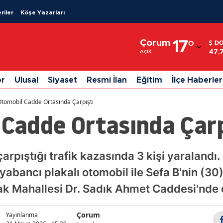
riler
Köşe Yazarları
Adana
Çorum
17
°
D
Adıyaman
47,
Açık
Afyonkarahisar
or
Ulusal
Siyaset
Resmi İlan
Eğitim
İlçe Haberler
Ağrı
 Otomobil Cadde Ortasında Çarpıştı
Amasya
 Cadde Ortasında Çarp
Ankara
Antalya
arpıştığı trafik kazasında 3 kişi yaralandı.
abancı plakalı otomobil ile Sefa B'nin (30
Artvin
ak Mahallesi Dr. Sadık Ahmet Caddesi'nde ç
Aydın
Balıkesir
Çorum
Yayınlanma