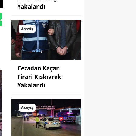
Yakalandı
tan Gönder
Asayiş
Cezadan Kaçan
Firari Kıskıvrak
Yakalandı
Asayiş