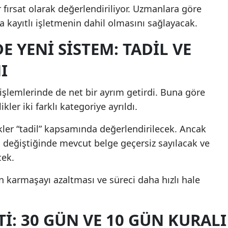
 fırsat olarak değerlendiriliyor. Uzmanlara göre
Yalova
 kayıtlı işletmenin dahil olmasını sağlayacak.
Karabük
E YENI SISTEM: TADIL VE
Kilis
I
Osmaniye
 işlemlerinde de net bir ayrım getirdi. Buna göre
Düzce
kler iki farklı kategoriye ayrıldı.
ikler “tadil” kapsamında değerlendirilecek. Ancak
ı değiştiğinde mevcut belge geçersiz sayılacak ve
ek.
 karmaşayı azaltması ve süreci daha hızlı hale
I: 30 GÜN VE 10 GÜN KURALI