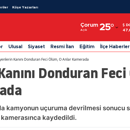
riler
Köşe Yazarları
Adana
Çorum
25
°
D
Adıyaman
47,
Açık
Afyonkarahisar
or
Ulusal
Siyaset
Resmi İlan
Eğitim
İlçe Haberler
Ağrı
eyenlerin Kanını Donduran Feci Ölüm, O Anlar Kamerada
Amasya
 Kanını Donduran Feci
Ankara
rada
Antalya
Artvin
nda kamyonun uçuruma devrilmesi sonucu s
Aydın
k kamerasınca kaydedildi.
Balıkesir