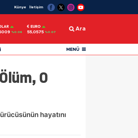
Künye
İletişim
OLAR
EURO
Ara
6009
55,0575
%0.06
%0.07
i
MENÜ
 Ölüm, O
ürücüsünün hayatını