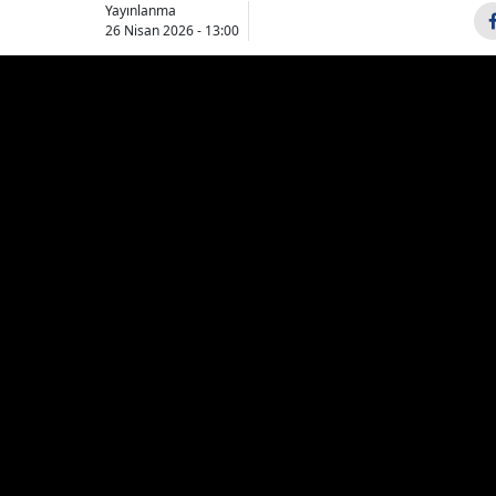
Yayınlanma
Bilecik
26 Nisan 2026 - 13:00
Bingöl
Bitlis
Bolu
Burdur
Bursa
Çanakkale
Çankırı
Çorum
Denizli
Diyarbakır