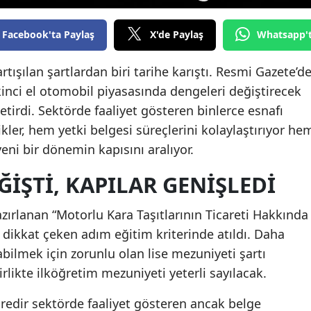
Yozgat
Facebook'ta Paylaş
X'de Paylaş
Whatsapp'
Zonguldak
rtışılan şartlardan biri tarihe karıştı. Resmi Gazete’d
Aksaray
inci el otomobil piyasasında dengeleri değiştirecek
tirdi. Sektörde faaliyet gösteren binlerce esnafı
Bayburt
kler, hem yetki belgesi süreçlerini kolaylaştırıyor he
Karaman
eni bir dönemin kapısını aralıyor.
Kırıkkale
ĞIŞTI, KAPILAR GENIŞLEDI
Batman
azırlanan “Motorlu Kara Taşıtlarının Ticareti Hakkında
Şırnak
n dikkat çeken adım eğitim kriterinde atıldı. Daha
pabilmek için zorunlu olan lise mezuniyeti şartı
Bartın
irlikte ilköğretim mezuniyeti yeterli sayılacak.
Ardahan
süredir sektörde faaliyet gösteren ancak belge
Iğdır