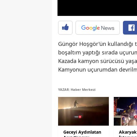
Güngör Hoşgör'ün kullandığı t
boşaltım yaptığı sırada uçuru
Kazada kamyon sürücüsü yaşam
Kamyonun uçurumdan devrilme 
YAZAR: Haber Merkezi
Geceyi Aydınlatan
Akaryak