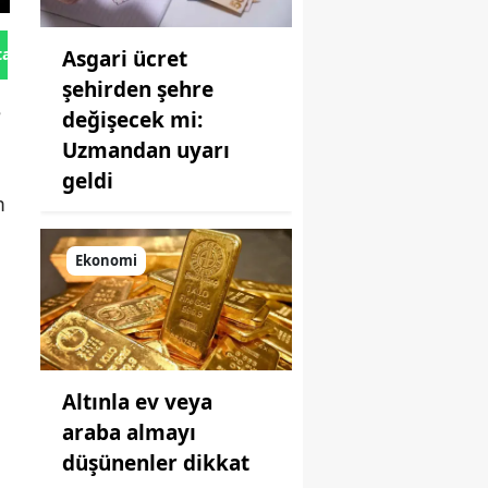
tan Gönder
Asgari ücret
şehirden şehre
e
değişecek mi:
Uzmandan uyarı
geldi
m
Ekonomi
Altınla ev veya
araba almayı
düşünenler dikkat