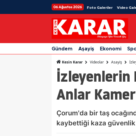
06 Ağustos 2026
Foto Galeriler
Video Gale
Gündem
Aşayiş
Ekonomi
Sp
Videolar
Asayiş
İzl
Kesin Karar
İzleyenlerin
Anlar Kame
Çorum'da bir taş ocağı
kaybettiği kaza güvenli