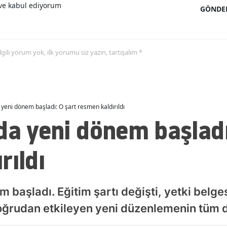
e kabul ediyorum
GÖNDE
Malatya
Manisa
 ilgili yorum yok, ilk yorumu siz yazın, tartışalım *
Kahramanmaraş
Mardin
Muğla
 yeni dönem başladı: O şart resmen kaldırıldı
da yeni dönem başladı
Muş
Nevşehir
rıldı
Niğde
Ordu
 başladı. Eğitim şartı değişti, yetki belgesi
Rize
 doğrudan etkileyen yeni düzenlemenin tüm d
Sakarya