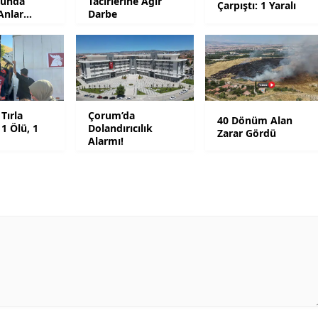
nunda
Tacirlerine Ağır
Çarpıştı: 1 Yaralı
Anlar
Darbe
Mersin
da
İstanbul
İzmir
Kars
Tırla
Çorum’da
40 Dönüm Alan
 1 Ölü, 1
Dolandırıcılık
Zarar Gördü
Kastamonu
Alarmı!
Kayseri
Kırklareli
Kırşehir
Kocaeli
Konya
Kütahya