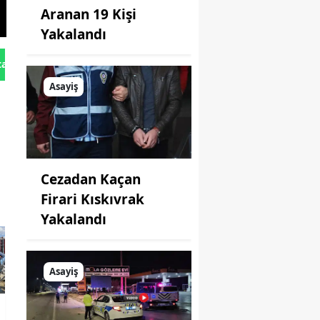
Aranan 19 Kişi
Yakalandı
tan Gönder
Asayiş
Cezadan Kaçan
Firari Kıskıvrak
Yakalandı
Asayiş