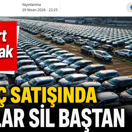
Yayınlanma
Samsun
29 Nisan 2026 - 22:25
Siirt
Sinop
Sivas
Tekirdağ
Tokat
Trabzon
Tunceli
Şanlıurfa
Uşak
Van