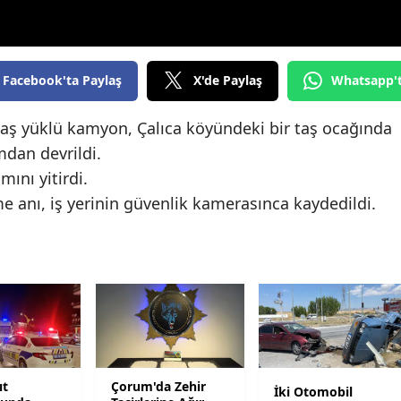
Edirne
Elazığ
Facebook'ta Paylaş
X'de Paylaş
Whatsapp'
Erzincan
aş yüklü kamyon, Çalıca köyündeki bir taş ocağında
Erzurum
mdan devrildi.
Eskişehir
ını yitirdi.
anı, iş yerinin güvenlik kamerasınca kaydedildi.
Gaziantep
Giresun
Gümüşhane
Hakkari
Hatay
ıt
Çorum'da Zehir
Isparta
İki Otomobil