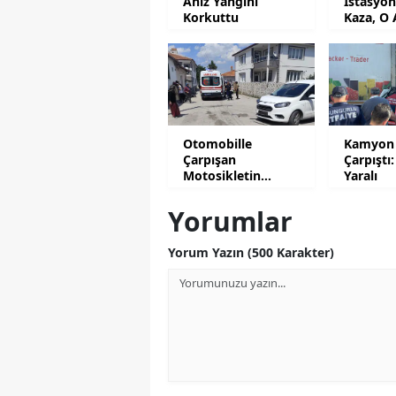
Anız Yangını
İstasyo
Korkuttu
Kaza, O 
Kamera
Otomobille
Kamyon 
Çarpışan
Çarpıştı:
Motosikletin
Yaralı
Sürücüsü Yaralandı
Yorumlar
Yorum Yazın (500 Karakter)