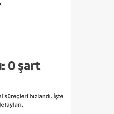
R
: O şart
 süreçleri hızlandı. İşte
etayları.