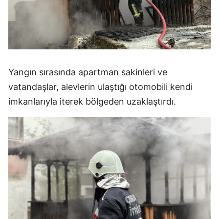
Samsun
Siirt
Sinop
Yangın sırasında apartman sakinleri ve
Sivas
vatandaşlar, alevlerin ulaştığı otomobili kendi
Tekirdağ
imkanlarıyla iterek bölgeden uzaklaştırdı.
Tokat
Trabzon
Tunceli
Şanlıurfa
Uşak
Van