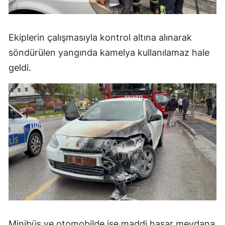
Yalova
Ekiplerin çalışmasıyla kontrol altına alınarak
Karabük
söndürülen yangında kamelya kullanılamaz hale
Kilis
geldi.
Osmaniye
Düzce
Minibüs ve otomobilde ise maddi hasar meydana