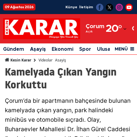
09 Ağustos 2026
Künye
İletişim
Adana
Çorum
20
°
Adıyaman
Açık
Afyonkarahisar
Gündem
Aşayiş
Ekonomi
Spor
Ulusal
Siyaset
MENÜ
Ağrı
Videolar
Asayiş
Kesin Karar
Kamelyada Çıkan Yangın
Amasya
Korkuttu
Ankara
Antalya
Çorum’da bir apartmanın bahçesinde bulunan
Artvin
kamelyada çıkan yangın, park halindeki
Aydın
minibüs ve otomobile sıçradı. Olay,
Buharaevler Mahallesi Dr. İlhan Gürel Caddesi
Balıkesir