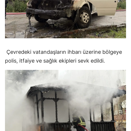
Malatya
Manisa
Kahramanmaraş
Mardin
Çevredeki vatandaşların ihbarı üzerine bölgeye
Muğla
polis, itfaiye ve sağlık ekipleri sevk edildi.
Muş
Nevşehir
Niğde
Ordu
Rize
Sakarya