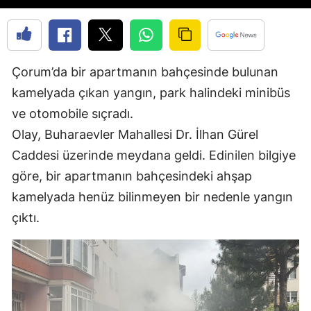
Edirne
Elazığ
Çorum’da bir apartmanın bahçesinde bulunan
Erzincan
kamelyada çıkan yangın, park halindeki minibüs
Erzurum
ve otomobile sıçradı.
Eskişehir
Olay, Buharaevler Mahallesi Dr. İlhan Gürel
Caddesi üzerinde meydana geldi. Edinilen bilgiye
Gaziantep
göre, bir apartmanın bahçesindeki ahşap
Giresun
kamelyada henüz bilinmeyen bir nedenle yangın
Gümüşhane
çıktı.
Hakkari
Hatay
Isparta