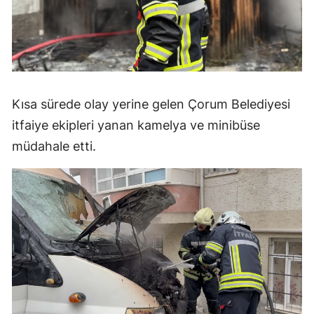
Yozgat
Zonguldak
Aksaray
Kısa sürede olay yerine gelen Çorum Belediyesi
Bayburt
itfaiye ekipleri yanan kamelya ve minibüse
Karaman
müdahale etti.
Kırıkkale
Batman
Şırnak
Bartın
Ardahan
Iğdır