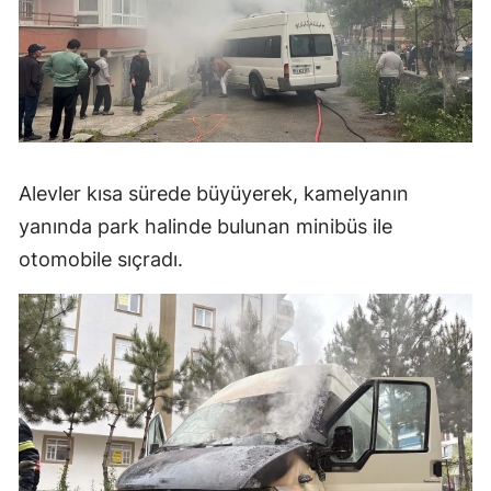
Mersin
İstanbul
İzmir
Kars
Alevler kısa sürede büyüyerek, kamelyanın
Kastamonu
yanında park halinde bulunan minibüs ile
Kayseri
otomobile sıçradı.
Kırklareli
Kırşehir
Kocaeli
Konya
Kütahya