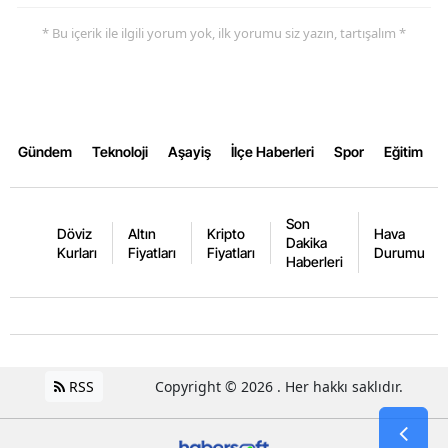
* Bu içerik ile ilgili yorum yok, ilk yorumu siz yazın, tartışalım *
Gündem
Teknoloji
Aşayiş
İlçe Haberleri
Spor
Eğitim
Son
Döviz
Altın
Kripto
Hava
Dakika
Kurları
Fiyatları
Fiyatları
Durumu
Haberleri
RSS
Copyright © 2026 . Her hakkı saklıdır.