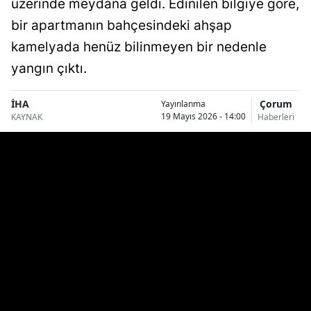
üzerinde meydana geldi. Edinilen bilgiye göre,
Bilecik
bir apartmanın bahçesindeki ahşap
Bingöl
kamelyada henüz bilinmeyen bir nedenle
yangın çıktı.
Bitlis
Bolu
İHA
Çorum
Yayınlanma
19 Mayıs 2026 - 14:00
KAYNAK
Haberleri
Burdur
Bursa
Çanakkale
Çankırı
Çorum
Denizli
Diyarbakır