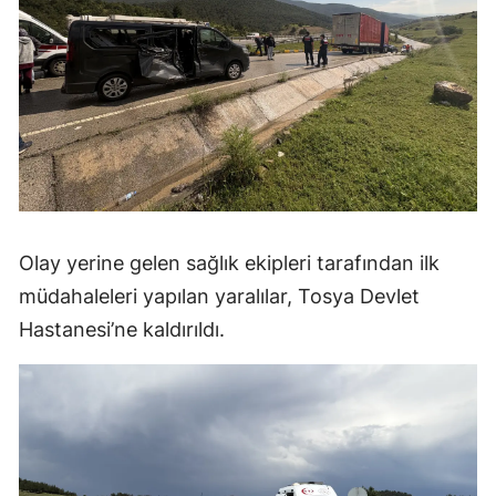
Samsun
Siirt
Sinop
Sivas
Tekirdağ
Olay yerine gelen sağlık ekipleri tarafından ilk
Tokat
müdahaleleri yapılan yaralılar, Tosya Devlet
Trabzon
Hastanesi’ne kaldırıldı.
Tunceli
Şanlıurfa
Uşak
Van