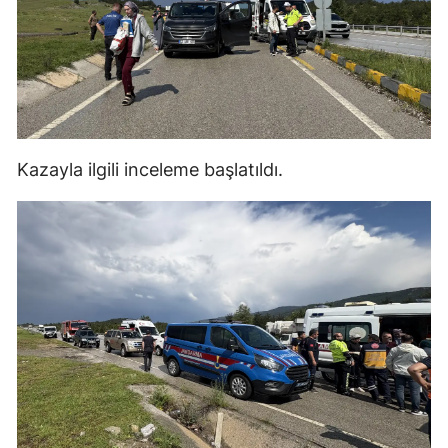
Yozgat
Zonguldak
Aksaray
Bayburt
Kazayla ilgili inceleme başlatıldı.
Karaman
Kırıkkale
Batman
Şırnak
Bartın
Ardahan
Iğdır