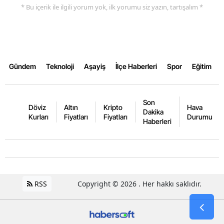
* Bu içerik ile ilgili yorum yok, ilk yorumu siz yazın, tartışalım *
Gündem
Teknoloji
Aşayiş
İlçe Haberleri
Spor
Eğitim
Son
Döviz
Altın
Kripto
Hava
Dakika
Kurları
Fiyatları
Fiyatları
Durumu
Haberleri
RSS
Copyright © 2026 . Her hakkı saklıdır.