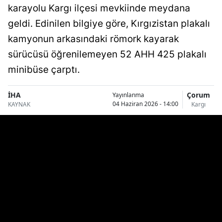
karayolu Kargı ilçesi mevkiinde meydana
Bilecik
geldi. Edinilen bilgiye göre, Kırgızistan plakalı
Bingöl
kamyonun arkasındaki römork kayarak
Bitlis
sürücüsü öğrenilemeyen 52 AHH 425 plakalı
minibüse çarptı.
Bolu
Burdur
İHA
Çorum
Yayınlanma
04 Haziran 2026 - 14:00
KAYNAK
Kargı
Bursa
Çanakkale
Çankırı
Çorum
Denizli
Diyarbakır