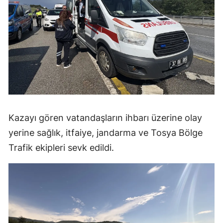
Malatya
Manisa
Kahramanmaraş
Mardin
Muğla
Muş
Kazayı gören vatandaşların ihbarı üzerine olay
yerine sağlık, itfaiye, jandarma ve Tosya Bölge
Nevşehir
Trafik ekipleri sevk edildi.
Niğde
Ordu
Rize
Sakarya