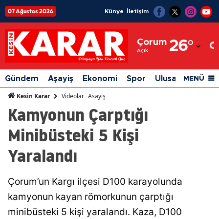
07 Ağustos 2026
Künye
İletişim
Adana
Çorum
26
°
Adıyaman
Açık
Afyonkarahisar
Gündem
Aşayiş
Ekonomi
Spor
Ulusal
Siyaset
MENÜ
Ağrı
Videolar
Asayiş
Kesin Karar
Kamyonun Çarptığı
Amasya
Minibüsteki 5 Kişi
Ankara
Yaralandı
Antalya
Artvin
Çorum’un Kargı ilçesi D100 karayolunda
Aydın
kamyonun kayan römorkunun çarptığı
Balıkesir
minibüsteki 5 kişi yaralandı. Kaza, D100