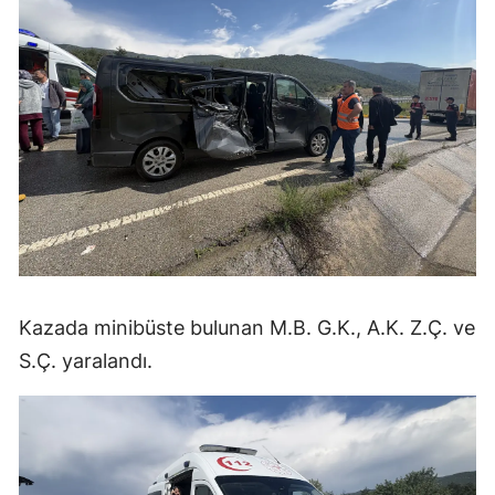
Mersin
İstanbul
İzmir
Kars
Kastamonu
Kayseri
Kırklareli
Kazada minibüste bulunan M.B. G.K., A.K. Z.Ç. ve
Kırşehir
S.Ç. yaralandı.
Kocaeli
Konya
Kütahya