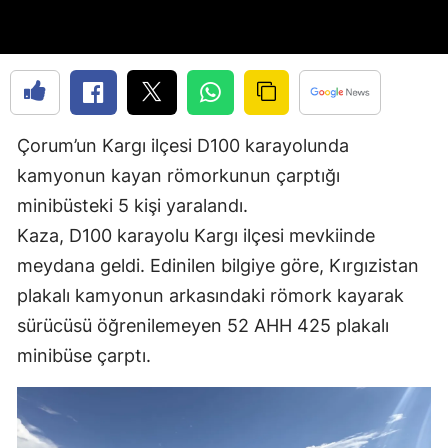
Edirne
Elazığ
Erzincan
Çorum’un Kargı ilçesi D100 karayolunda
Erzurum
kamyonun kayan römorkunun çarptığı
Eskişehir
minibüsteki 5 kişi yaralandı.
Gaziantep
Kaza, D100 karayolu Kargı ilçesi mevkiinde
meydana geldi. Edinilen bilgiye göre, Kırgızistan
Giresun
plakalı kamyonun arkasındaki römork kayarak
Gümüşhane
sürücüsü öğrenilemeyen 52 AHH 425 plakalı
Hakkari
minibüse çarptı.
Hatay
Isparta