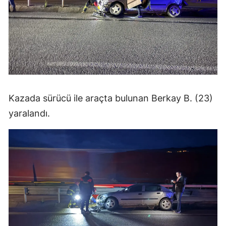
Malatya
Manisa
Kahramanmaraş
Mardin
Kazada sürücü ile araçta bulunan Berkay B. (23)
Muğla
yaralandı.
Muş
Nevşehir
Niğde
Ordu
Rize
Sakarya