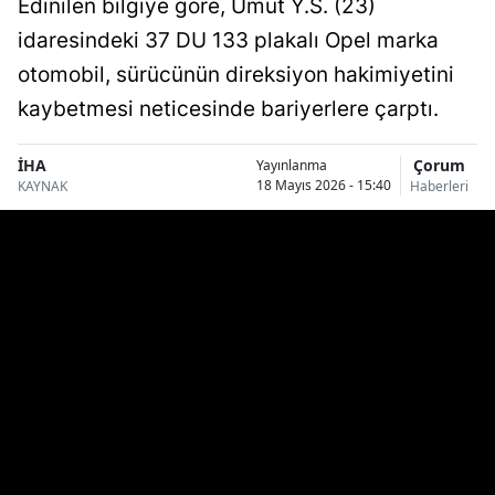
Edinilen bilgiye göre, Umut Y.S. (23)
Bilecik
idaresindeki 37 DU 133 plakalı Opel marka
Bingöl
otomobil, sürücünün direksiyon hakimiyetini
kaybetmesi neticesinde bariyerlere çarptı.
Bitlis
Bolu
İHA
Çorum
Yayınlanma
18 Mayıs 2026 - 15:40
KAYNAK
Haberleri
Burdur
Bursa
Çanakkale
Çankırı
Çorum
Denizli
Diyarbakır