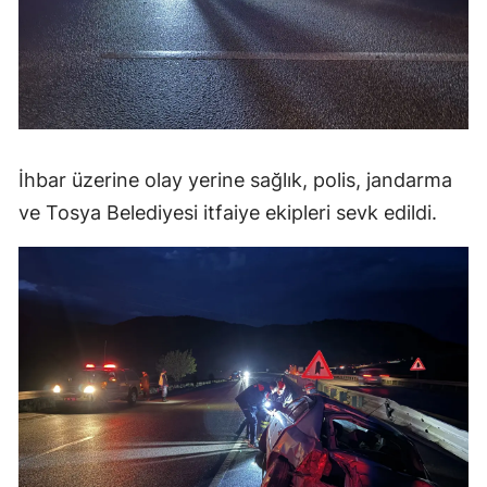
Samsun
Siirt
Sinop
Sivas
İhbar üzerine olay yerine sağlık, polis, jandarma
ve Tosya Belediyesi itfaiye ekipleri sevk edildi.
Tekirdağ
Tokat
Trabzon
Tunceli
Şanlıurfa
Uşak
Van