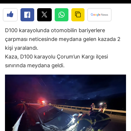
Edirne
Elazığ
D100 karayolunda otomobilin bariyerlere
Erzincan
çarpması neticesinde meydana gelen kazada 2
Erzurum
kişi yaralandı.
Eskişehir
Kaza, D100 karayolu Çorum’un Kargı ilçesi
sınırında meydana geldi.
Gaziantep
Giresun
Gümüşhane
Hakkari
Hatay
Isparta