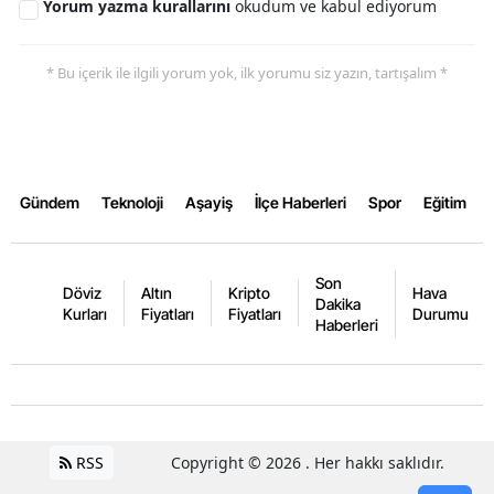
Yorum yazma kurallarını
okudum ve kabul ediyorum
* Bu içerik ile ilgili yorum yok, ilk yorumu siz yazın, tartışalım *
Gündem
Teknoloji
Aşayiş
İlçe Haberleri
Spor
Eğitim
Son
Döviz
Altın
Kripto
Hava
Dakika
Kurları
Fiyatları
Fiyatları
Durumu
Haberleri
RSS
Copyright © 2026 . Her hakkı saklıdır.