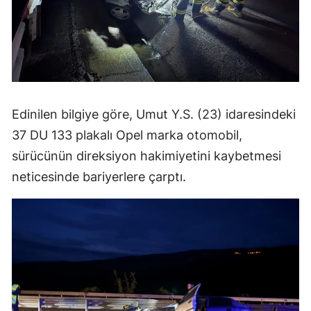
Mersin
İstanbul
İzmir
Kars
Edinilen bilgiye göre, Umut Y.S. (23) idaresindeki
Kastamonu
37 DU 133 plakalı Opel marka otomobil,
sürücünün direksiyon hakimiyetini kaybetmesi
Kayseri
neticesinde bariyerlere çarptı.
Kırklareli
Kırşehir
Kocaeli
Konya
Kütahya