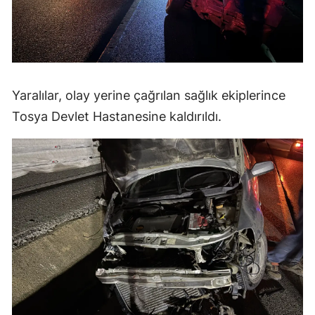
Yozgat
Zonguldak
Aksaray
Yaralılar, olay yerine çağrılan sağlık ekiplerince
Bayburt
Tosya Devlet Hastanesine kaldırıldı.
Karaman
Kırıkkale
Batman
Şırnak
Bartın
Ardahan
Iğdır