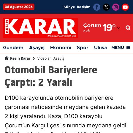
08 Ağustos 2026
Künye
İletişim
Adana
Çorum
19
°
Adıyaman
Açık
Afyonkarahisar
Gündem
Aşayiş
Ekonomi
Spor
Ulusal
Siyaset
MENÜ
Ağrı
Videolar
Asayiş
Kesin Karar
Otomobil Bariyerlere
Amasya
Çarptı: 2 Yaralı
Ankara
Antalya
D100 karayolunda otomobilin bariyerlere
Artvin
çarpması neticesinde meydana gelen kazada
Aydın
2 kişi yaralandı. Kaza, D100 karayolu
Çorum’un Kargı ilçesi sınırında meydana geldi.
Balıkesir