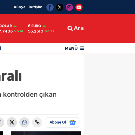
Künye
İletişim
DOLAR
EURO
Ara
7,7436
55,2510
%0.18
%0.32
i
MENÜ
ralı
a kontrolden çıkan
Abone Ol