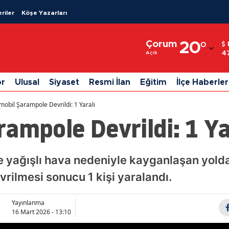
riler
Köşe Yazarları
Adana
Çorum
20
°
Adıyaman
4
Açık
Afyonkarahisar
or
Ulusal
Siyaset
Resmi İlan
Eğitim
İlçe Haberler
Ağrı
mobil Şarampole Devrildi: 1 Yaralı
Amasya
ampole Devrildi: 1 Ya
Ankara
Antalya
e yağışlı hava nedeniyle kayganlaşan yold
rilmesi sonucu 1 kişi yaralandı.
Artvin
Aydın
Yayınlanma
16 Mart 2026 - 13:10
Balıkesir