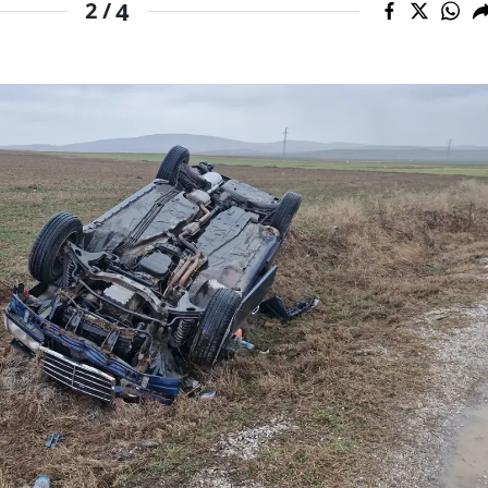
4
2 /
Samsun
Siirt
Sinop
Sivas
Tekirdağ
Tokat
Trabzon
Tunceli
Şanlıurfa
Uşak
Van