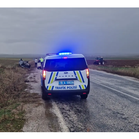
Malatya
Manisa
Kahramanmaraş
Mardin
Muğla
Muş
Nevşehir
Niğde
Ordu
Rize
Sakarya