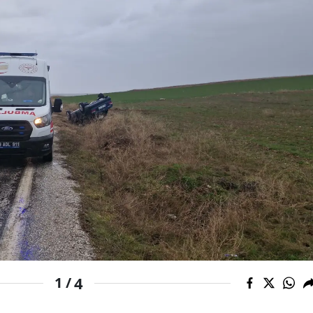
Mersin
İstanbul
İzmir
Kars
Kastamonu
Kayseri
Kırklareli
Kırşehir
Kocaeli
Konya
4
1 /
Kütahya