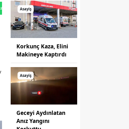
tan Gönder
Asayiş
Korkunç Kaza, Elini
Makineye Kaptırdı
y
Asayiş
Geceyi Aydınlatan
Anız Yangını
Korkuttu