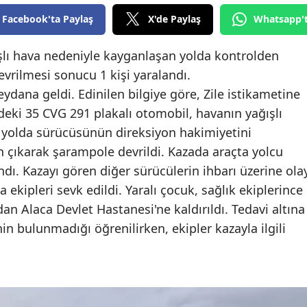
Edirne
Facebook'ta Paylaş
X'de Paylaş
Whatsapp'
Elazığ
şlı hava nedeniyle kayganlaşan yolda kontrolden
Erzincan
vrilmesi sonucu 1 kişi yaralandı.
ydana geldi. Edinilen bilgiye göre, Zile istikametine
Erzurum
ndeki 35 CVG 291 plakalı otomobil, havanın yağışlı
Eskişehir
 yolda sürücüsünün direksiyon hakimiyetini
çıkarak şarampole devrildi. Kazada araçta yolcu
Gaziantep
ndı. Kazayı gören diğer sürücülerin ihbarı üzerine ola
Giresun
 ekipleri sevk edildi. Yaralı çocuk, sağlık ekiplerince
an Alaca Devlet Hastanesi'ne kaldırıldı. Tedavi altına
Gümüşhane
nin bulunmadığı öğrenilirken, ekipler kazayla ilgili
Hakkari
Hatay
Isparta