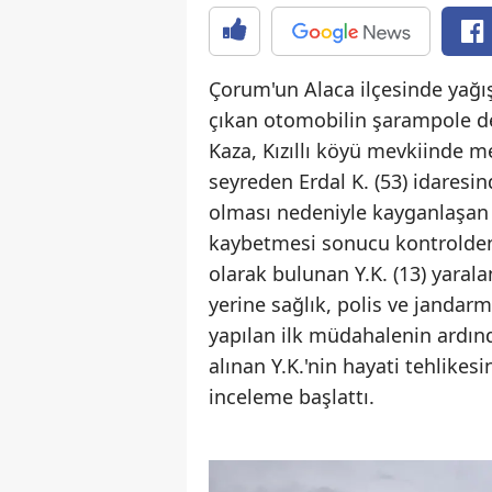
Çorum'un Alaca ilçesinde yağı
çıkan otomobilin şarampole de
Kaza, Kızıllı köyü mevkiinde me
seyreden Erdal K. (53) idaresi
olması nedeniyle kayganlaşan
kaybetmesi sonucu kontrolden 
olarak bulunan Y.K. (13) yarala
yerine sağlık, polis ve jandarma
yapılan ilk müdahalenin ardınd
alınan Y.K.'nin hayati tehlikesi
inceleme başlattı.