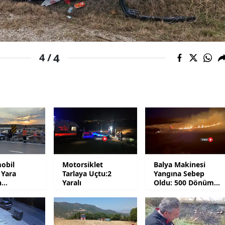
Yalova
Karabük
4
4 /
Kilis
Osmaniye
Düzce
obil
Motorsiklet
Balya Makinesi
 Yara
Tarlaya Uçtu:2
Yangına Sebep
n
Yaralı
Oldu: 500 Dönüm
lar
Küle Döndü