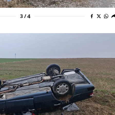
Yozgat
4
3 /
Zonguldak
Aksaray
Bayburt
Karaman
Kırıkkale
Batman
Şırnak
Bartın
Ardahan
Iğdır