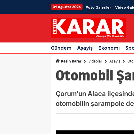
09 Ağustos 2026
Foto Galeriler
Video Gale
Gündem
Aşayiş
Ekonomi
Sp
Videolar
Asayiş
Oto
Kesin Karar
Otomobil Şar
Çorum'un Alaca ilçesind
otomobilin şarampole dev