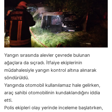
Mersin
İstanbul
İzmir
Kars
Kastamonu
Yangın sırasında alevler çevrede bulunan
Kayseri
ağaçlara da sıçradı. İtfaiye ekiplerinin
Kırklareli
müdahalesiyle yangın kontrol altına alınarak
söndürüldü.
Kırşehir
Yangında otomobil kullanılamaz hale gelirken,
Kocaeli
araç sahibi otomobilinin kundaklandığını iddia
Konya
etti.
Polis ekipleri olay yerinde inceleme başlatırken,
Kütahya