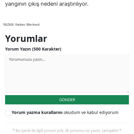
yangının çıkış nedeni araştırılıyor.
Malatya
Manisa
YAZAR: Haber Merkezi
Kahramanmaraş
Yorumlar
Mardin
Yorum Yazın (500 Karakter)
Muğla
Muş
Nevşehir
Niğde
GÖNDER
Ordu
Yorum yazma kurallarını
okudum ve kabul ediyorum
Rize
* Bu içerik ile ilgili yorum yok, ilk yorumu siz yazın, tartışalım *
Sakarya