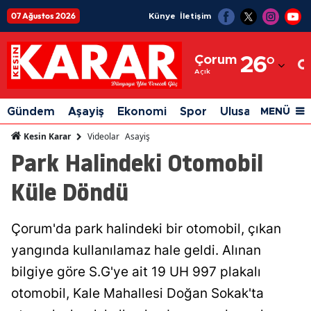
07 Ağustos 2026
Künye
İletişim
Adana
Çorum
26
°
Adıyaman
Açık
Afyonkarahisar
Gündem
Aşayiş
Ekonomi
Spor
Ulusal
Siyaset
MENÜ
Ağrı
Videolar
Asayiş
Kesin Karar
Park Halindeki Otomobil
Amasya
Küle Döndü
Ankara
Antalya
Çorum'da park halindeki bir otomobil, çıkan
Artvin
yangında kullanılamaz hale geldi. Alınan
Aydın
bilgiye göre S.G'ye ait 19 UH 997 plakalı
otomobil, Kale Mahallesi Doğan Sokak'ta
Balıkesir