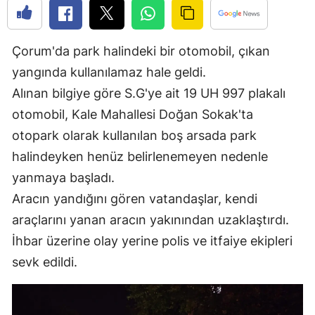
Edirne
Elazığ
Çorum'da park halindeki bir otomobil, çıkan
yangında kullanılamaz hale geldi.
Erzincan
Alınan bilgiye göre S.G'ye ait 19 UH 997 plakalı
Erzurum
otomobil, Kale Mahallesi Doğan Sokak'ta
Eskişehir
otopark olarak kullanılan boş arsada park
halindeyken henüz belirlenemeyen nedenle
Gaziantep
yanmaya başladı.
Giresun
Aracın yandığını gören vatandaşlar, kendi
Gümüşhane
araçlarını yanan aracın yakınından uzaklaştırdı.
İhbar üzerine olay yerine polis ve itfaiye ekipleri
Hakkari
sevk edildi.
Hatay
Isparta