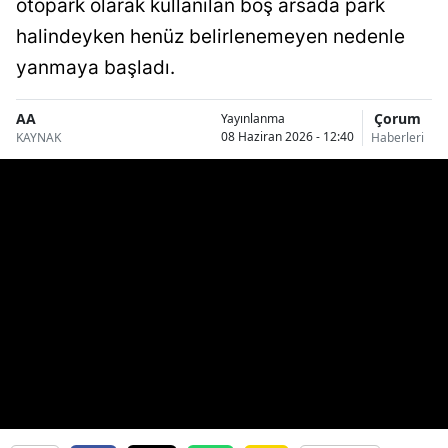
otopark olarak kullanılan boş arsada park
Bilecik
halindeyken henüz belirlenemeyen nedenle
Bingöl
yanmaya başladı.
Bitlis
AA
Çorum
Yayınlanma
08 Haziran 2026 - 12:40
KAYNAK
Haberleri
Bolu
Burdur
Bursa
Çanakkale
Çankırı
Çorum
Denizli
Diyarbakır