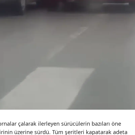
Malatya
Manisa
Kahramanmaraş
Mardin
Muğla
Muş
Nevşehir
Niğde
Ordu
Rize
rnalar çalarak ilerleyen sürücülerin bazıları öne
irinin üzerine sürdü. Tüm şeritleri kapatarak adeta
Sakarya