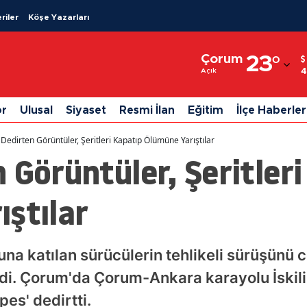
riler
Köşe Yazarları
Adana
Çorum
23
°
Adıyaman
4
Açık
Afyonkarahisar
or
Ulusal
Siyaset
Resmi İlan
Eğitim
İlçe Haberler
Ağrı
Dedirten Görüntüler, Şeritleri Kapatıp Ölümüne Yarıştılar
Amasya
 Görüntüler, Şeritler
Ankara
ştılar
Antalya
Artvin
a katılan sürücülerin tehlikeli sürüşünü 
Aydın
rdi. Çorum'da Çorum-Ankara karayolu İski
Balıkesir
pes' dedirtti.