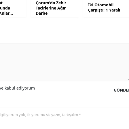
ıt
Çorum'da Zehir
İki Otomobil
nunda
Tacirlerine Ağır
Çarpıştı: 1 Yaralı
Yozgat
Anlar
Darbe
da
Zonguldak
Aksaray
Bayburt
Karaman
Kırıkkale
Batman
e kabul ediyorum
GÖNDE
Şırnak
Bartın
 ilgili yorum yok, ilk yorumu siz yazın, tartışalım *
Ardahan
Iğdır