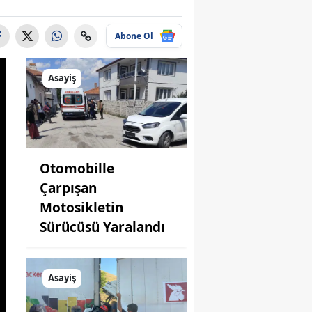
Abone Ol
Asayiş
Otomobille
Çarpışan
Motosikletin
Sürücüsü Yaralandı
Asayiş