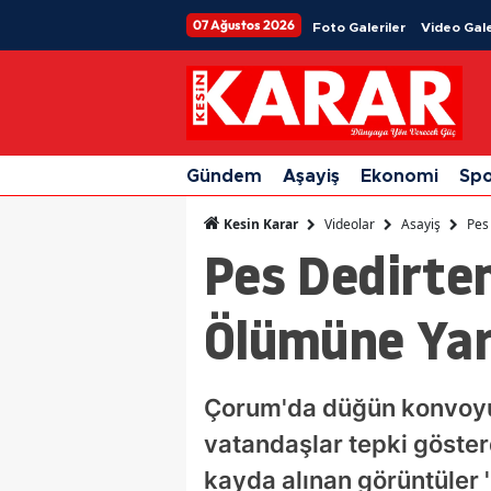
07 Ağustos 2026
Foto Galeriler
Video Gale
Gündem
Aşayiş
Ekonomi
Sp
Videolar
Asayiş
Pes 
Kesin Karar
Pes Dedirten
Ölümüne Yarı
Çorum'da düğün konvoyun
vatandaşlar tepki göste
kayda alınan görüntüler '