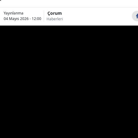
Bilecik
Çorum
Yayınlanma
04 Mayıs 2026 - 12:00
Bingöl
Haberleri
Bitlis
Bolu
Burdur
Bursa
Çanakkale
Çankırı
Çorum
Denizli
Diyarbakır