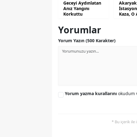
Geceyi Aydınlatan
Akaryak
Anız Yangını
İstasyo
Korkuttu
Kaza, O 
Kamera
Yorumlar
Yorum Yazın (500 Karakter)
Yorum yazma kurallarını
okudum v
* Bu içerik ile