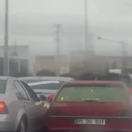
Mersin
İstanbul
İzmir
Kars
Kastamonu
Kayseri
Kırklareli
Kırşehir
Kocaeli
Konya
Kütahya