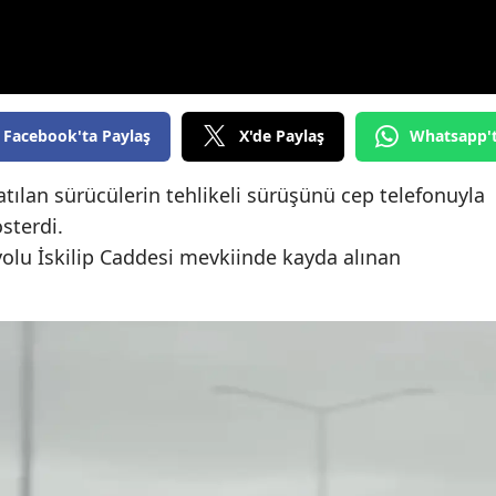
Edirne
Elazığ
Erzincan
Facebook'ta Paylaş
X'de Paylaş
Whatsapp'
Erzurum
lan sürücülerin tehlikeli sürüşünü cep telefonuyla
Eskişehir
sterdi.
Gaziantep
lu İskilip Caddesi mevkiinde kayda alınan
Giresun
Gümüşhane
Hakkari
Hatay
Isparta