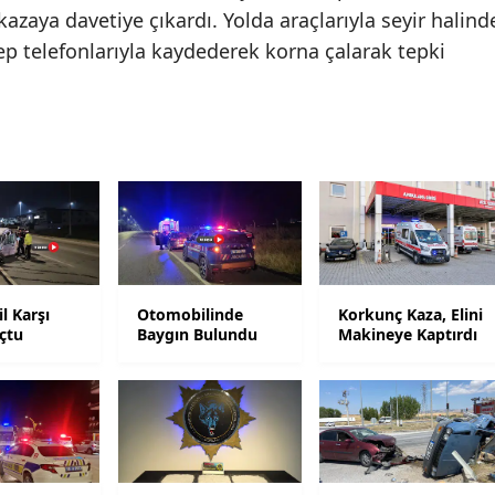
 kazaya davetiye çıkardı. Yolda araçlarıyla seyir halind
Samsun
cep telefonlarıyla kaydederek korna çalarak tepki
Siirt
Sinop
Sivas
Tekirdağ
Tokat
Trabzon
l Karşı
Otomobilinde
Korkunç Kaza, Elini
çtu
Baygın Bulundu
Makineye Kaptırdı
Tunceli
Şanlıurfa
Uşak
Van