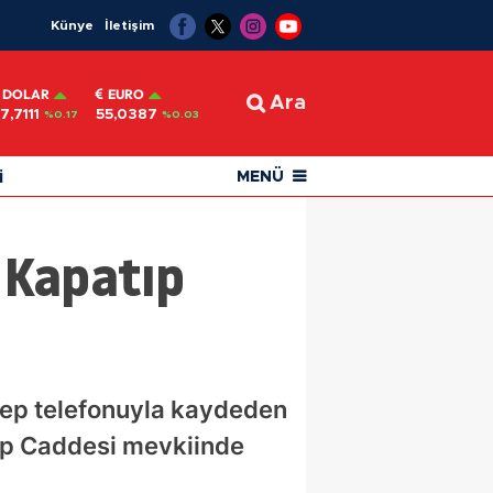
Künye
İletişim
DOLAR
EURO
Ara
7,7111
55,0387
%0.17
%0.03
i
MENÜ
i Kapatıp
cep telefonuyla kaydeden
lip Caddesi mevkiinde