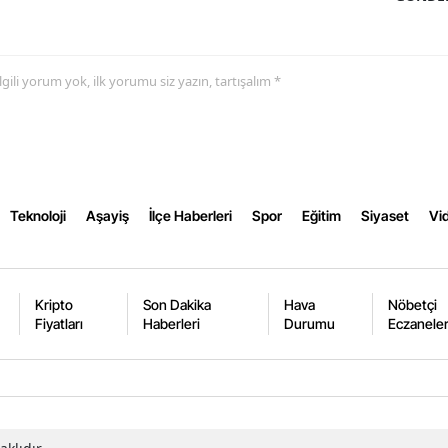
Yozgat
Zonguldak
 ilgili yorum yok, ilk yorumu siz yazın, tartışalım *
Aksaray
Bayburt
Karaman
Teknoloji
Aşayiş
İlçe Haberleri
Spor
Eğitim
Siyaset
Vid
Kırıkkale
Batman
Kripto
Son Dakika
Hava
Nöbetçi
Şırnak
Fiyatları
Haberleri
Durumu
Eczanele
Bartın
Ardahan
Iğdır