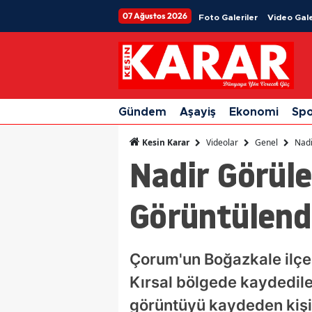
07 Ağustos 2026
Foto Galeriler
Video Gale
Gündem
Aşayiş
Ekonomi
Sp
Videolar
Genel
Nadi
Kesin Karar
Nadir Görül
Görüntülend
Çorum'un Boğazkale ilçes
Kırsal bölgede kaydedile
görüntüyü kaydeden kişiy