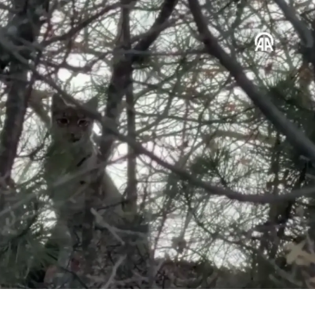
Malatya
Manisa
Kahramanmaraş
Mardin
Muğla
Muş
Nevşehir
Niğde
Ordu
Rize
Sakarya