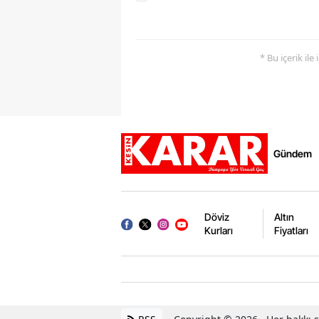
* Bu içerik ile
Gündem
Döviz
Altın
Kurları
Fiyatları