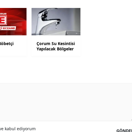
Samsun
Siirt
Sinop
öbetçi
Çorum Su Kesintisi
Sivas
Yapılacak Bölgeler
Tekirdağ
Tokat
Trabzon
Tunceli
Şanlıurfa
Uşak
e kabul ediyorum
Van
GÖNDE