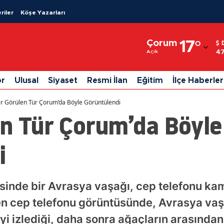
riler
Köşe Yazarları
Adana
Çorum
17
°
Adıyaman
47
Açık
Afyonkarahisar
or
Ulusal
Siyaset
Resmi İlan
Eğitim
İlçe Haberler
Ağrı
r Görülen Tür Çorum’da Böyle Görüntülendi
Amasya
en Tür Çorum’da Böyle
Ankara
i
Antalya
Artvin
inde bir Avrasya vaşağı, cep telefonu kame
Aydın
n cep telefonu görüntüsünde, Avrasya vaşa
Balıkesir
i izlediği, daha sonra ağaçların arasından