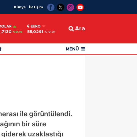
Künye
İletişim
DOLAR
EURO
Ara
,7130
55,0291
%0.16
%-0.01
i
MENÜ
rası ile görüntülendi.
ğının bir süre
 giderek uzaklaştığı