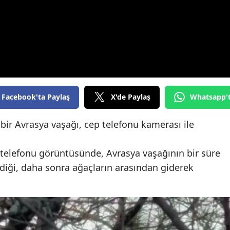
Edirne
Elazığ
Erzincan
Erzurum
Eskişehir
Facebook'ta Paylaş
X'de Paylaş
Whatsapp'
Gaziantep
ir Avrasya vaşağı, cep telefonu kamerası ile
Giresun
 telefonu görüntüsünde, Avrasya vaşağının bir süre
Gümüşhane
diği, daha sonra ağaçların arasından giderek
Hakkari
Hatay
Isparta