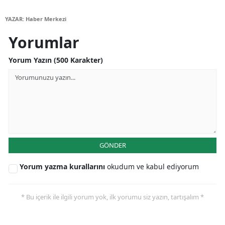
Samsun
YAZAR: Haber Merkezi
Yorumlar
Siirt
Sinop
Yorum Yazın (500 Karakter)
Sivas
Tekirdağ
Tokat
Trabzon
GÖNDER
Tunceli
Yorum yazma kurallarını
okudum ve kabul ediyorum
Şanlıurfa
* Bu içerik ile ilgili yorum yok, ilk yorumu siz yazın, tartışalım *
Uşak
Van