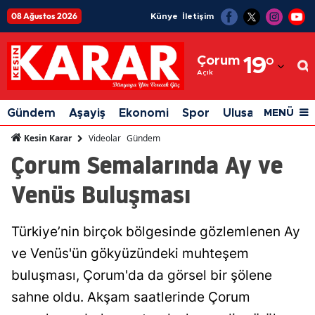
08 Ağustos 2026
Künye
İletişim
Adana
Çorum
19
°
Adıyaman
Açık
Afyonkarahisar
Gündem
Aşayiş
Ekonomi
Spor
Ulusal
Siyaset
MENÜ
Ağrı
Videolar
Gündem
Kesin Karar
Çorum Semalarında Ay ve
Amasya
Venüs Buluşması
Ankara
Antalya
Türkiye’nin birçok bölgesinde gözlemlenen Ay
Artvin
ve Venüs'ün gökyüzündeki muhteşem
Aydın
buluşması, Çorum'da da görsel bir şölene
sahne oldu. Akşam saatlerinde Çorum
Balıkesir