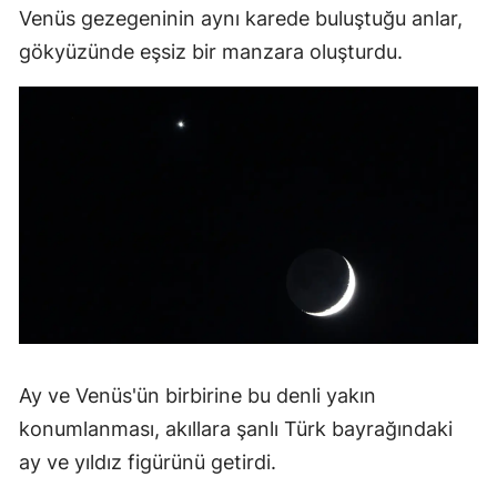
Venüs gezegeninin aynı karede buluştuğu anlar,
Malatya
gökyüzünde eşsiz bir manzara oluşturdu.
Manisa
Kahramanmaraş
Mardin
Muğla
Muş
Nevşehir
Niğde
Ay ve Venüs'ün birbirine bu denli yakın
Ordu
konumlanması, akıllara şanlı Türk bayrağındaki
Rize
ay ve yıldız figürünü getirdi.
Sakarya