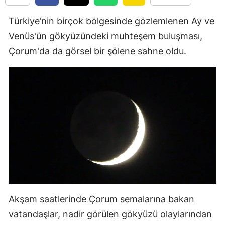
Edirne
Türkiye’nin birçok bölgesinde gözlemlenen Ay ve
Elazığ
Venüs'ün gökyüzündeki muhteşem buluşması,
Çorum'da da görsel bir şölene sahne oldu.
Erzincan
Erzurum
Eskişehir
Gaziantep
Giresun
Gümüşhane
Hakkari
Hatay
Akşam saatlerinde Çorum semalarına bakan
vatandaşlar, nadir görülen gökyüzü olaylarından
Isparta