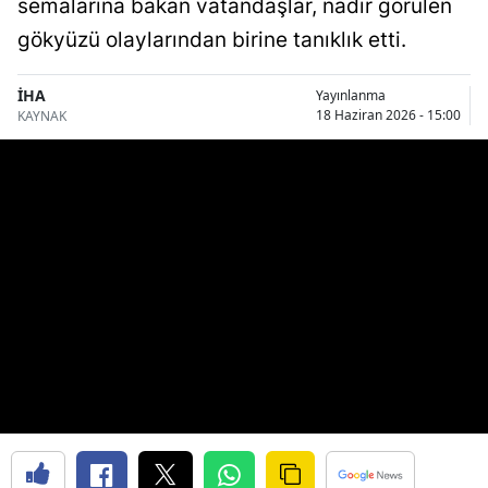
semalarına bakan vatandaşlar, nadir görülen
Bilecik
gökyüzü olaylarından birine tanıklık etti.
Bingöl
İHA
Yayınlanma
Bitlis
18 Haziran 2026 - 15:00
KAYNAK
Bolu
Burdur
Bursa
Çanakkale
Çankırı
Çorum
Denizli
Diyarbakır