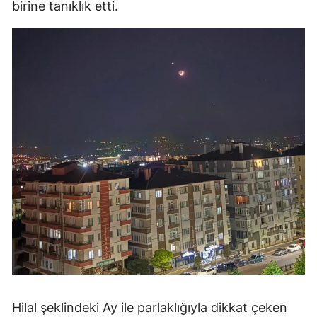
birine tanıklık etti.
Mersin
İstanbul
İzmir
Kars
Kastamonu
Kayseri
Kırklareli
Kırşehir
Kocaeli
Konya
Hilal şeklindeki Ay ile parlaklığıyla dikkat çeken
Kütahya