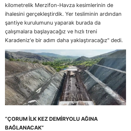
kilometrelik Merzifon-Havza kesimlerinin de
Yalova
ihalesini gerçekleştirdik. Yer tesliminin ardından
şantiye kurulumunu yaparak burada da
Karabük
çalışmalara başlayacağız ve hızlı treni
Kilis
Karadeniz'e bir adım daha yaklaştıracağız" dedi.
Osmaniye
Düzce
“ÇORUM İLK KEZ DEMİRYOLU AĞINA
BAĞLANACAK”