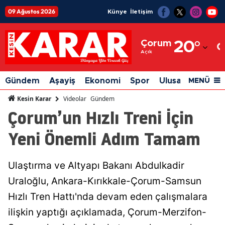
09 Ağustos 2026
Künye
İletişim
Adana
Çorum
20
°
Adıyaman
Açık
Afyonkarahisar
Gündem
Aşayiş
Ekonomi
Spor
Ulusal
Siyaset
MENÜ
Ağrı
Videolar
Gündem
Kesin Karar
Çorum’un Hızlı Treni İçin
Amasya
Yeni Önemli Adım Tamam
Ankara
Antalya
Ulaştırma ve Altyapı Bakanı Abdulkadir
Artvin
Uraloğlu, Ankara-Kırıkkale-Çorum-Samsun
Aydın
Hızlı Tren Hattı'nda devam eden çalışmalara
ilişkin yaptığı açıklamada, Çorum-Merzifon-
Balıkesir