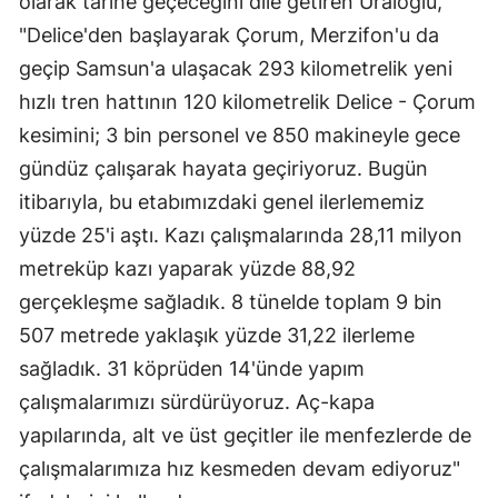
olarak tarihe geçeceğini dile getiren Uraloğlu,
Malatya
"Delice'den başlayarak Çorum, Merzifon'u da
geçip Samsun'a ulaşacak 293 kilometrelik yeni
Manisa
hızlı tren hattının 120 kilometrelik Delice - Çorum
Kahramanmaraş
kesimini; 3 bin personel ve 850 makineyle gece
gündüz çalışarak hayata geçiriyoruz. Bugün
Mardin
itibarıyla, bu etabımızdaki genel ilerlememiz
Muğla
yüzde 25'i aştı. Kazı çalışmalarında 28,11 milyon
Muş
metreküp kazı yaparak yüzde 88,92
gerçekleşme sağladık. 8 tünelde toplam 9 bin
Nevşehir
507 metrede yaklaşık yüzde 31,22 ilerleme
Niğde
sağladık. 31 köprüden 14'ünde yapım
Ordu
çalışmalarımızı sürdürüyoruz. Aç-kapa
yapılarında, alt ve üst geçitler ile menfezlerde de
Rize
çalışmalarımıza hız kesmeden devam ediyoruz"
Sakarya