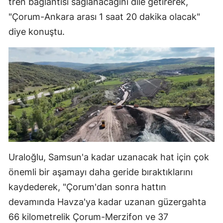
tren bağlantısı sağlanacağını dile getirerek,
"Çorum-Ankara arası 1 saat 20 dakika olacak"
Yozgat
diye konuştu.
Zonguldak
Aksaray
Bayburt
Karaman
Kırıkkale
Batman
Uraloğlu, Samsun'a kadar uzanacak hat için çok
Şırnak
önemli bir aşamayı daha geride bıraktıklarını
Bartın
kaydederek, "Çorum'dan sonra hattın
devamında Havza'ya kadar uzanan güzergahta
Ardahan
66 kilometrelik Çorum-Merzifon ve 37
Iğdır