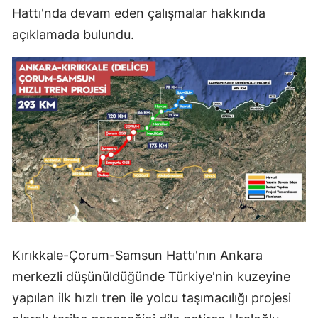
Hattı'nda devam eden çalışmalar hakkında
Mersin
açıklamada bulundu.
İstanbul
İzmir
Kars
Kastamonu
Kayseri
Kırklareli
Kırşehir
Kocaeli
Kırıkkale-Çorum-Samsun Hattı'nın Ankara
merkezli düşünüldüğünde Türkiye'nin kuzeyine
Konya
yapılan ilk hızlı tren ile yolcu taşımacılığı projesi
Kütahya