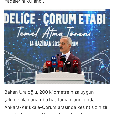
ifadelerini kullandı.
Samsun
Siirt
Sinop
Sivas
Tekirdağ
Tokat
Trabzon
Tunceli
Bakan Uraloğlu, 200 kilometre hıza uygun
Şanlıurfa
şekilde planlanan bu hat tamamlandığında
Uşak
Ankara-Kırıkkale-Çorum arasında kesintisiz hızlı
Van