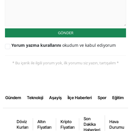
GÖNDER
Yorum yazma kurallarını
okudum ve kabul ediyorum
* Bu içerik ile ilgili yorum yok, ilk yorumu siz yazın, tartışalım *
Gündem
Teknoloji
Aşayiş
İlçe Haberleri
Spor
Eğitim
Son
Döviz
Altın
Kripto
Hava
Dakika
Kurları
Fiyatları
Fiyatları
Durumu
Haberleri