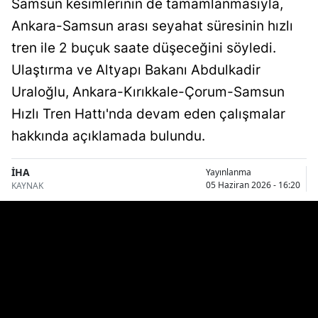
Samsun kesimlerinin de tamamlanmasıyla,
Bilecik
Ankara-Samsun arası seyahat süresinin hızlı
Bingöl
tren ile 2 buçuk saate düşeceğini söyledi.
Ulaştırma ve Altyapı Bakanı Abdulkadir
Bitlis
Uraloğlu, Ankara-Kırıkkale-Çorum-Samsun
Bolu
Hızlı Tren Hattı'nda devam eden çalışmalar
Burdur
hakkında açıklamada bulundu.
Bursa
İHA
Yayınlanma
05 Haziran 2026 - 16:20
KAYNAK
Çanakkale
Çankırı
Çorum
Denizli
Diyarbakır