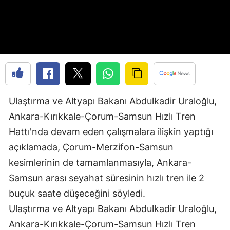
Edirne
Elazığ
Erzincan
Erzurum
Eskişehir
Ulaştırma ve Altyapı Bakanı Abdulkadir Uraloğlu,
Ankara-Kırıkkale-Çorum-Samsun Hızlı Tren
Gaziantep
Hattı'nda devam eden çalışmalara ilişkin yaptığı
Giresun
açıklamada, Çorum-Merzifon-Samsun
Gümüşhane
kesimlerinin de tamamlanmasıyla, Ankara-
Samsun arası seyahat süresinin hızlı tren ile 2
Hakkari
buçuk saate düşeceğini söyledi.
Hatay
Ulaştırma ve Altyapı Bakanı Abdulkadir Uraloğlu,
Isparta
Ankara-Kırıkkale-Çorum-Samsun Hızlı Tren