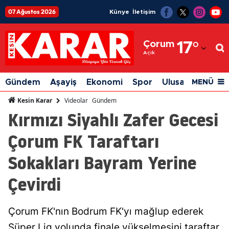
07 Ağustos 2026
Künye
İletişim
Adana
Çorum
17
°
Adıyaman
Açık
Afyonkarahisar
Gündem
Aşayiş
Ekonomi
Spor
Ulusal
Siyaset
MENÜ
Ağrı
Videolar
Gündem
Kesin Karar
Kırmızı Siyahlı Zafer Gecesi
Amasya
Çorum FK Taraftarı
Ankara
Sokakları Bayram Yerine
Antalya
Çevirdi
Artvin
Aydın
Çorum FK'nın Bodrum FK'yı mağlup ederek
Balıkesir
Süper Lig yolunda finale yükselmesini taraftar