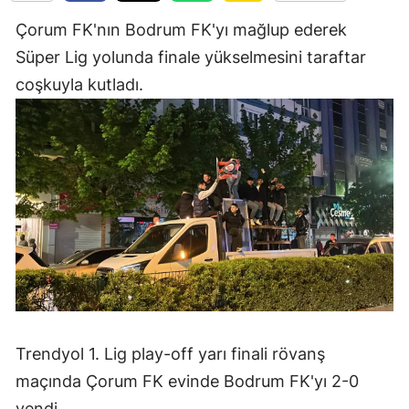
Edirne
Çorum FK'nın Bodrum FK'yı mağlup ederek
Süper Lig yolunda finale yükselmesini taraftar
Elazığ
coşkuyla kutladı.
Erzincan
Erzurum
Eskişehir
Gaziantep
Giresun
Gümüşhane
Hakkari
Trendyol 1. Lig play-off yarı finali rövanş
Hatay
maçında Çorum FK evinde Bodrum FK'yı 2-0
Isparta
yendi.