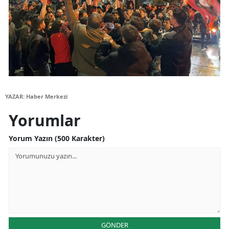
Yozgat
Zonguldak
Aksaray
Bayburt
YAZAR: Haber Merkezi
Karaman
Yorumlar
Kırıkkale
Yorum Yazın (500 Karakter)
Batman
Şırnak
Bartın
Ardahan
GÖNDER
Iğdır