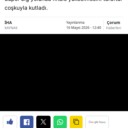
Bilecik
coşkuyla kutladı.
Bingöl
İHA
Çorum
Yayınlanma
16 Mayıs 2026 - 12:40
KAYNAK
Haberleri
Bitlis
Bolu
Burdur
Bursa
Çanakkale
Çankırı
Çorum
Denizli
Diyarbakır