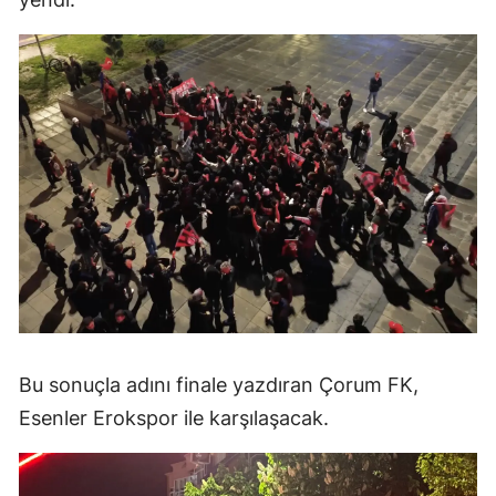
Mersin
İstanbul
İzmir
Kars
Kastamonu
Kayseri
Kırklareli
Kırşehir
Bu sonuçla adını finale yazdıran Çorum FK,
Kocaeli
Esenler Erokspor ile karşılaşacak.
Konya
Kütahya