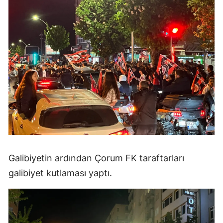
Malatya
Manisa
Kahramanmaraş
Mardin
Muğla
Muş
Nevşehir
Galibiyetin ardından Çorum FK taraftarları
Niğde
galibiyet kutlaması yaptı.
Ordu
Rize
Sakarya