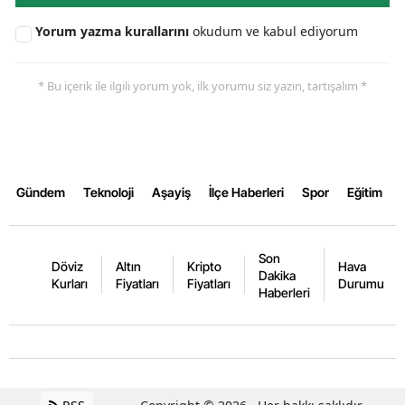
Yorum yazma kurallarını
okudum ve kabul ediyorum
Yalova
Karabük
* Bu içerik ile ilgili yorum yok, ilk yorumu siz yazın, tartışalım *
Kilis
Osmaniye
Düzce
Gündem
Teknoloji
Aşayiş
İlçe Haberleri
Spor
Eğitim
Son
Döviz
Altın
Kripto
Hava
Dakika
Kurları
Fiyatları
Fiyatları
Durumu
Haberleri