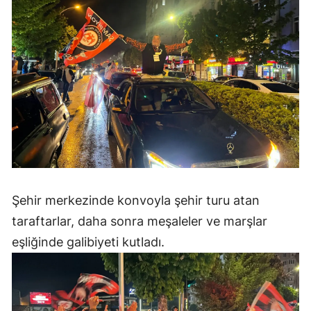
Samsun
Siirt
Sinop
Sivas
Tekirdağ
Tokat
Trabzon
Şehir merkezinde konvoyla şehir turu atan
taraftarlar, daha sonra meşaleler ve marşlar
Tunceli
eşliğinde galibiyeti kutladı.
Şanlıurfa
Uşak
Van