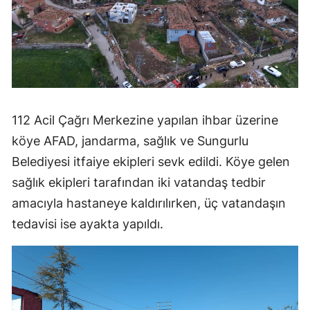
Mersin
İstanbul
İzmir
Kars
112 Acil Çağrı Merkezine yapılan ihbar üzerine
Kastamonu
köye AFAD, jandarma, sağlık ve Sungurlu
Kayseri
Belediyesi itfaiye ekipleri sevk edildi. Köye gelen
sağlık ekipleri tarafından iki vatandaş tedbir
Kırklareli
amacıyla hastaneye kaldırılırken, üç vatandaşın
Kırşehir
tedavisi ise ayakta yapıldı.
Kocaeli
Konya
Kütahya