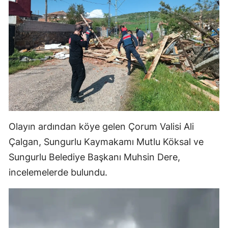
Malatya
Manisa
Kahramanmaraş
Mardin
Muğla
Muş
Olayın ardından köye gelen Çorum Valisi Ali
Nevşehir
Çalgan, Sungurlu Kaymakamı Mutlu Köksal ve
Sungurlu Belediye Başkanı Muhsin Dere,
Niğde
incelemelerde bulundu.
Ordu
Rize
Sakarya