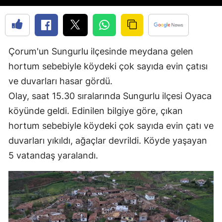
Edirne
Elazığ
Çorum'un Sungurlu ilçesinde meydana gelen
Erzincan
hortum sebebiyle köydeki çok sayıda evin çatısı
Erzurum
ve duvarları hasar gördü.
Eskişehir
Olay, saat 15.30 sıralarında Sungurlu ilçesi Oyaca
köyünde geldi. Edinilen bilgiye göre, çıkan
Gaziantep
hortum sebebiyle köydeki çok sayıda evin çatı ve
Giresun
duvarları yıkıldı, ağaçlar devrildi. Köyde yaşayan
Gümüşhane
5 vatandaş yaralandı.
Hakkari
Hatay
Isparta