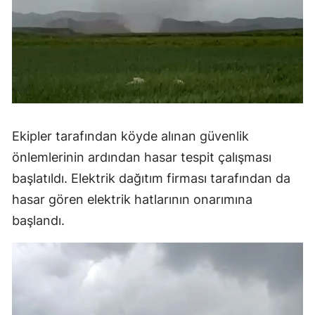
Yozgat
Zonguldak
Aksaray
Bayburt
Ekipler tarafından köyde alınan güvenlik
Karaman
önlemlerinin ardından hasar tespit çalışması
Kırıkkale
başlatıldı. Elektrik dağıtım firması tarafından da
hasar gören elektrik hatlarının onarımına
Batman
başlandı.
Şırnak
Bartın
Ardahan
Iğdır