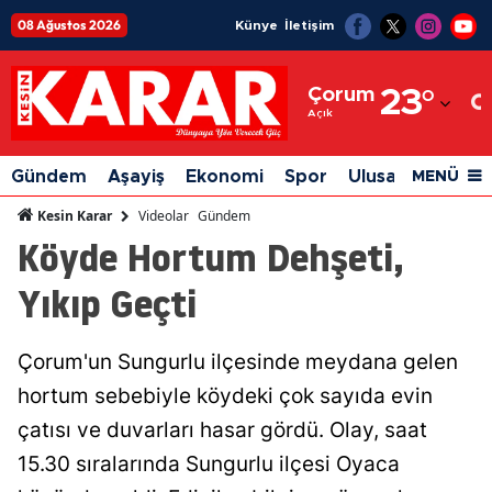
08 Ağustos 2026
Künye
İletişim
Adana
Çorum
23
°
Adıyaman
Açık
Afyonkarahisar
Gündem
Aşayiş
Ekonomi
Spor
Ulusal
Siyaset
MENÜ
Ağrı
Videolar
Gündem
Kesin Karar
Köyde Hortum Dehşeti,
Amasya
Yıkıp Geçti
Ankara
Antalya
Çorum'un Sungurlu ilçesinde meydana gelen
Artvin
hortum sebebiyle köydeki çok sayıda evin
Aydın
çatısı ve duvarları hasar gördü. Olay, saat
15.30 sıralarında Sungurlu ilçesi Oyaca
Balıkesir