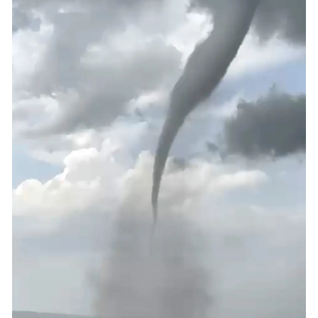
Samsun
Siirt
Sinop
Sivas
Tekirdağ
Tokat
Trabzon
Tunceli
Şanlıurfa
Uşak
Van