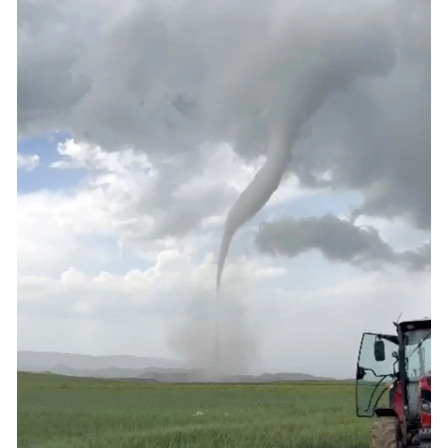
Yalova
Karabük
Kilis
Osmaniye
Düzce