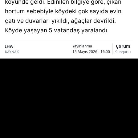
köyünde geldi. Edinilen bilgiye göre, çıkan
Bilecik
hortum sebebiyle köydeki çok sayıda evin
Bingöl
çatı ve duvarları yıkıldı, ağaçlar devrildi.
Köyde yaşayan 5 vatandaş yaralandı.
Bitlis
Bolu
İHA
Çorum
Yayınlanma
15 Mayıs 2026 - 16:00
KAYNAK
Sungurlu
Burdur
Bursa
Çanakkale
Çankırı
Çorum
Denizli
Diyarbakır