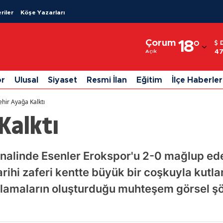
riler
Köşe Yazarları
Adana
Çorum
18
°
Adıyaman
47
Açık
Afyonkarahisar
or
Ulusal
Siyaset
Resmi İlan
Eğitim
İlçe Haberler
Ağrı
ehir Ayağa Kalktı
Amasya
Kalktı
Ankara
Antalya
 finalinde Esenler Erokspor'u 2-0 mağlup ed
ihi zaferi kentte büyük bir coşkuyla kutlan
Artvin
lamaların oluşturduğu muhteşem görsel ş
Aydın
Balıkesir