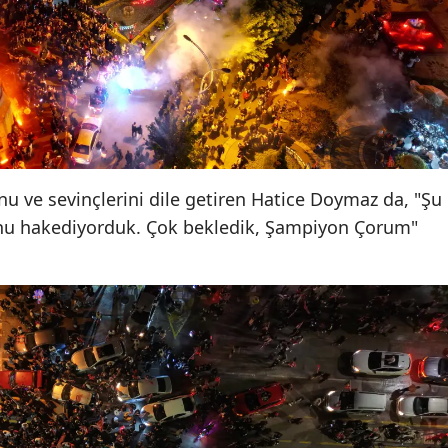
Yozgat
Zonguldak
Aksaray
Bayburt
u ve sevinçlerini dile getiren Hatice Doymaz da, "Şu
Karaman
unu hakediyorduk. Çok bekledik, Şampiyon Çorum"
Kırıkkale
Batman
Şırnak
Bartın
Ardahan
Iğdır