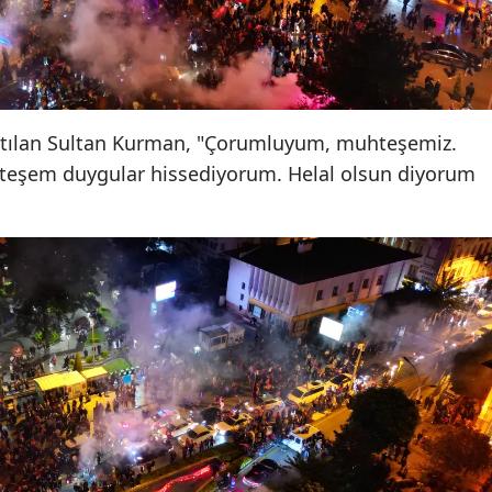
Samsun
Siirt
Sinop
atılan Sultan Kurman, "Çorumluyum, muhteşemiz.
uhteşem duygular hissediyorum. Helal olsun diyorum
Sivas
Tekirdağ
Tokat
Trabzon
Tunceli
Şanlıurfa
Uşak
Van