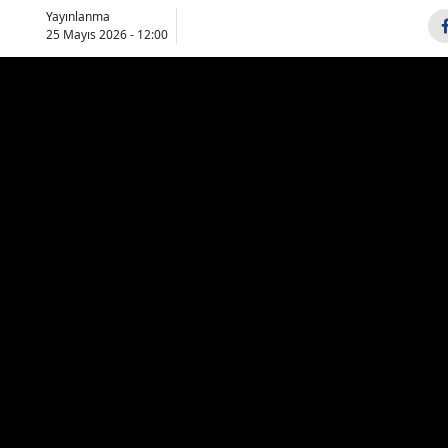
Yayınlanma
Bilecik
25 Mayıs 2026 - 12:00
Bingöl
Bitlis
Bolu
Burdur
Bursa
Çanakkale
Çankırı
Çorum
Denizli
Diyarbakır