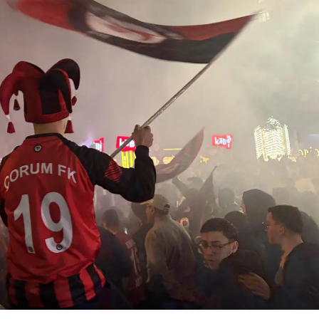
Mersin
İstanbul
İzmir
Kars
Kastamonu
Kayseri
Kırklareli
Kırşehir
Kocaeli
Konya
Kütahya