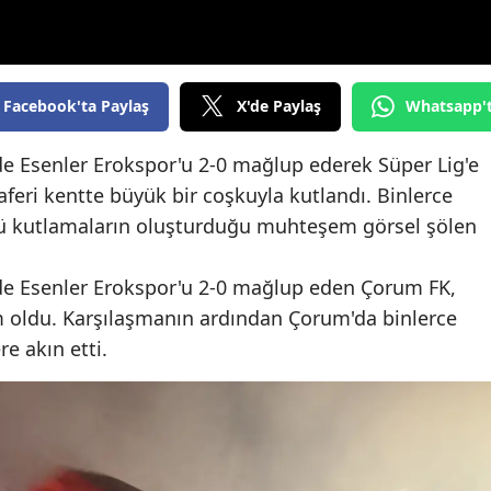
Edirne
Elazığ
Facebook'ta Paylaş
X'de Paylaş
Whatsapp'
Erzincan
Erzurum
inde Esenler Erokspor'u 2-0 mağlup ederek Süper Lig'e
aferi kentte büyük bir coşkuyla kutlandı. Binlerce
Eskişehir
ğü kutlamaların oluşturduğu muhteşem görsel şölen
Gaziantep
inde Esenler Erokspor'u 2-0 mağlup eden Çorum FK,
Giresun
m oldu. Karşılaşmanın ardından Çorum'da binlerce
Gümüşhane
e akın etti.
Hakkari
Hatay
Isparta