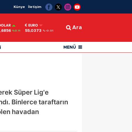
Künye
İletişim
DOLAR
EURO
Ara
,6856
55,0373
%0.11
%-0.01
i
MENÜ
erek Süper Lig'e
dı. Binlerce taraftarın
ölen havadan