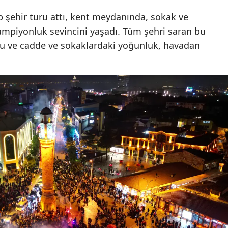
Malatya
p şehir turu attı, kent meydanında, sokak ve
ampiyonluk sevincini yaşadı. Tüm şehri saran bu
Manisa
u ve cadde ve sokaklardaki yoğunluk, havadan
Kahramanmaraş
Mardin
Muğla
Muş
Nevşehir
Niğde
Ordu
Rize
Sakarya