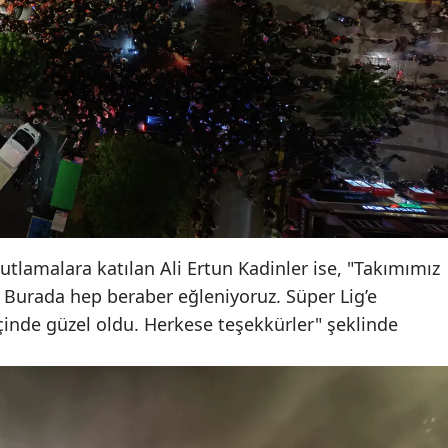
Yalova
Karabük
Kilis
Osmaniye
Düzce
kutlamalara katılan Ali Ertun Kadinler ise, "Takımımız
Burada hep beraber eğleniyoruz. Süper Lig’e
çinde güzel oldu. Herkese teşekkürler" şeklinde