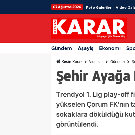
07 Ağustos 2026
Foto Galeriler
Video Gale
Gündem
Aşayiş
Ekonomi
Sp
Videolar
Gündem
Ş
Kesin Karar
Şehir Ayağa 
Trendyol 1. Lig play-off
yükselen Çorum FK'nın tar
sokaklara döküldüğü kut
görüntülendi.