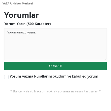
YAZAR: Haber Merkezi
Yalova
Yorumlar
Karabük
Yorum Yazın (500 Karakter)
Kilis
Osmaniye
Düzce
GÖNDER
Yorum yazma kurallarını
okudum ve kabul ediyorum
* Bu içerik ile ilgili yorum yok, ilk yorumu siz yazın, tartışalım *