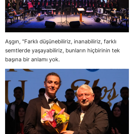
Malatya
Manisa
Kahramanmaraş
Aşgın, "Farklı düşünebiliriz, inanabiliriz, farklı
Mardin
semtlerde yaşayabiliriz, bunların hiçbirinin tek
Muğla
başına bir anlamı yok.
Muş
Nevşehir
Niğde
Ordu
Rize
Sakarya