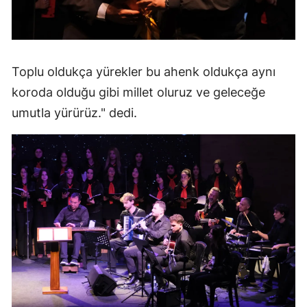
Samsun
Siirt
Toplu oldukça yürekler bu ahenk oldukça aynı
Sinop
koroda olduğu gibi millet oluruz ve geleceğe
Sivas
umutla yürürüz." dedi.
Tekirdağ
Tokat
Trabzon
Tunceli
Şanlıurfa
Uşak
Van