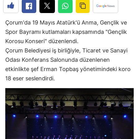
Edirne
Elazığ
Çorum'da 19 Mayıs Atatürk'ü Anma, Gençlik ve
Spor Bayramı kutlamaları kapsamında "Gençlik
Erzincan
Korosu Konseri" düzenlendi.
Erzurum
Çorum Belediyesi iş birliğiyle, Ticaret ve Sanayi
Eskişehir
Odası Konferans Salonunda düzenlenen
etkinlikte şef Erman Topbaş yönetimindeki koro
Gaziantep
18 eser seslendirdi.
Giresun
Gümüşhane
Hakkari
Hatay
Isparta