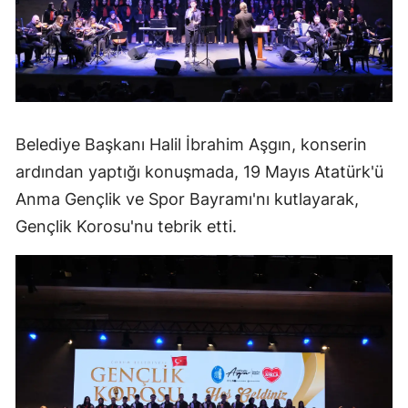
Mersin
İstanbul
İzmir
Kars
Belediye Başkanı Halil İbrahim Aşgın, konserin
ardından yaptığı konuşmada, 19 Mayıs Atatürk'ü
Kastamonu
Anma Gençlik ve Spor Bayramı'nı kutlayarak,
Kayseri
Gençlik Korosu'nu tebrik etti.
Kırklareli
Kırşehir
Kocaeli
Konya
Kütahya