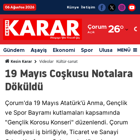
06 Ağustos 2026
Künye
İletişim
Adana
Çorum
26
°
Adıyaman
Açık
Afyonkarahisar
Gündem
Aşayiş
Ekonomi
Spor
Ulusal
Siyaset
MENÜ
Ağrı
Videolar
Kültür-sanat
Kesin Karar
19 Mayıs Coşkusu Notalara
Amasya
Döküldü
Ankara
Antalya
Çorum'da 19 Mayıs Atatürk'ü Anma, Gençlik
Artvin
ve Spor Bayramı kutlamaları kapsamında
Aydın
"Gençlik Korosu Konseri" düzenlendi. Çorum
Belediyesi iş birliğiyle, Ticaret ve Sanayi
Balıkesir