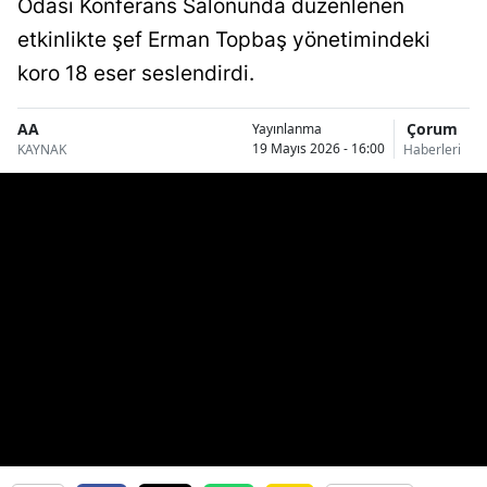
Odası Konferans Salonunda düzenlenen
Bilecik
etkinlikte şef Erman Topbaş yönetimindeki
Bingöl
koro 18 eser seslendirdi.
Bitlis
AA
Çorum
Yayınlanma
19 Mayıs 2026 - 16:00
KAYNAK
Haberleri
Bolu
Burdur
Bursa
Çanakkale
Çankırı
Çorum
Denizli
Diyarbakır