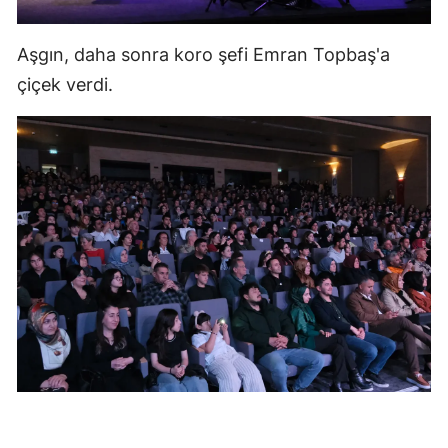
Yozgat
Aşgın, daha sonra koro şefi Emran Topbaş'a
Zonguldak
çiçek verdi.
Aksaray
Bayburt
Karaman
Kırıkkale
Batman
Şırnak
Bartın
Ardahan
Iğdır