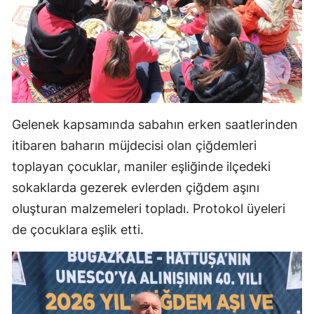
Malatya
Manisa
Kahramanmaraş
Mardin
Gelenek kapsamında sabahın erken saatlerinden
Muğla
itibaren baharın müjdecisi olan çiğdemleri
Muş
toplayan çocuklar, maniler eşliğinde ilçedeki
sokaklarda gezerek evlerden çiğdem aşını
Nevşehir
oluşturan malzemeleri topladı. Protokol üyeleri
Niğde
de çocuklara eşlik etti.
Ordu
Rize
Sakarya