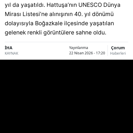
yıl da yaşatıldı. Hattuşa’nın UNESCO Dünya
Bilecik
Mirası Listesi’ne alınışının 40. yıl dönümü
Bingöl
dolayısıyla Boğazkale ilçesinde yaşatılan
Bitlis
gelenek renkli görüntülere sahne oldu.
Bolu
İHA
Çorum
Yayınlanma
22 Nisan 2026 - 17:20
KAYNAK
Haberleri
Burdur
Bursa
Çanakkale
Çankırı
Çorum
Denizli
Diyarbakır