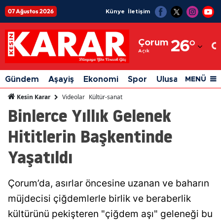
07 Ağustos 2026
Künye
İletişim
Adana
Çorum
26
°
Adıyaman
Açık
Afyonkarahisar
Gündem
Aşayiş
Ekonomi
Spor
Ulusal
Siyaset
MENÜ
Ağrı
Videolar
Kültür-sanat
Kesin Karar
Binlerce Yıllık Gelenek
Amasya
Hititlerin Başkentinde
Ankara
Yaşatıldı
Antalya
Artvin
Çorum’da, asırlar öncesine uzanan ve baharın
Aydın
müjdecisi çiğdemlerle birlik ve beraberlik
Balıkesir
kültürünü pekişteren "çiğdem aşı" geleneği bu