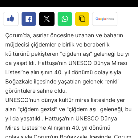
Edirne
Elazığ
Erzincan
Çorum’da, asırlar öncesine uzanan ve baharın
müjdecisi çiğdemlerle birlik ve beraberlik
Erzurum
kültürünü pekişteren "çiğdem aşı" geleneği bu yıl
Eskişehir
da yaşatıldı. Hattuşa’nın UNESCO Dünya Mirası
Gaziantep
Listesi’ne alınışının 40. yıl dönümü dolayısıyla
Boğazkale ilçesinde yaşatılan gelenek renkli
Giresun
görüntülere sahne oldu.
Gümüşhane
UNESCO'nun dünya kültür miras listesinde yer
Hakkari
alan "çiğdem gezisi" ve "çiğdem aşı" geleneği, bu
yıl da yaşatıldı. Hattuşa’nın UNESCO Dünya
Hatay
Mirası Listesi’ne Alınışının 40. yıl dönümü
Isparta
dolayısıyla Çorum’un Boğazkale ilçesinde, Çorum