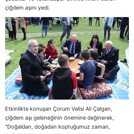
çiğdem aşını yedi.
Yozgat
Zonguldak
Aksaray
Bayburt
Karaman
Kırıkkale
Batman
Şırnak
Etkinlikte konuşan Çorum Valisi Ali Çalgan,
Bartın
çiğdem aşı geleneğinin önemine değinerek,
Ardahan
"Doğaldan, doğadan koptuğumuz zaman,
Iğdır