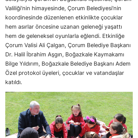
Valiliği’nin himayesinde, Çorum Belediyesi’nin
Mersin
koordinesinde düzenlenen etkinlikte çocuklar
İstanbul
hem asırlar öncesine uzanan geleneği yaşattı
İzmir
hem de geleneksel oyunlarla eğlendi. Etkinliğe
Çorum Valisi Ali Çalgan, Çorum Belediye Başkanı
Kars
Dr. Halil İbrahim Aşgın, Boğazkale Kaymakamı
Kastamonu
Bilge Yıldırım, Boğazkale Belediye Başkanı Adem
Kayseri
Özel protokol üyeleri, çocuklar ve vatandaşlar
katıldı.
Kırklareli
Kırşehir
Kocaeli
Konya
Kütahya