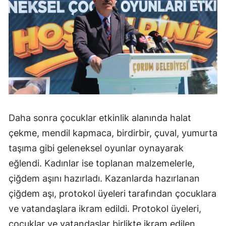
Samsun
Siirt
Sinop
Sivas
Tekirdağ
Daha sonra çocuklar etkinlik alanında halat
Tokat
çekme, mendil kapmaca, birdirbir, çuval, yumurta
Trabzon
taşıma gibi geleneksel oyunlar oynayarak
Tunceli
eğlendi. Kadınlar ise toplanan malzemelerle,
çiğdem aşını hazırladı. Kazanlarda hazırlanan
Şanlıurfa
çiğdem aşı, protokol üyeleri tarafından çocuklara
Uşak
ve vatandaşlara ikram edildi. Protokol üyeleri,
çocuklar ve vatandaşlar birlikte ikram edilen
Van