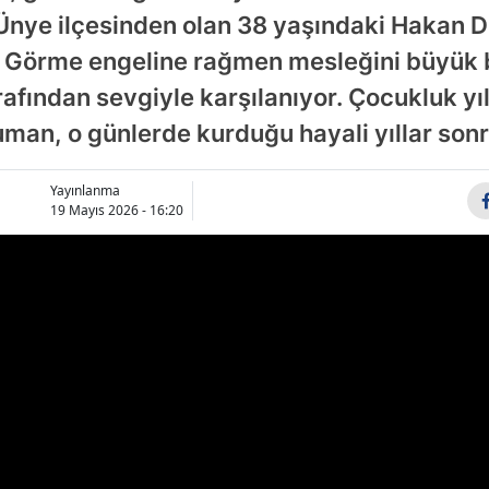
Ünye ilçesinden olan 38 yaşındaki Hakan D
Bilecik
 Görme engeline rağmen mesleğini büyük b
Bingöl
fından sevgiyle karşılanıyor. Çocukluk yıl
Bitlis
man, o günlerde kurduğu hayali yıllar son
Bolu
Yayınlanma
Burdur
19 Mayıs 2026 - 16:20
Bursa
Çanakkale
Çankırı
Çorum
Denizli
Diyarbakır