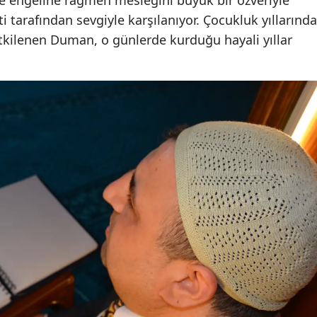
 engeline rağmen mesleğini büyük bir özveriyle
tarafından sevgiyle karşılanıyor. Çocukluk yıllarında
Mersin
tkilenen Duman, o günlerde kurduğu hayali yıllar
İstanbul
İzmir
Kars
Kastamonu
Kayseri
Kırklareli
Kırşehir
Kocaeli
Konya
Kütahya