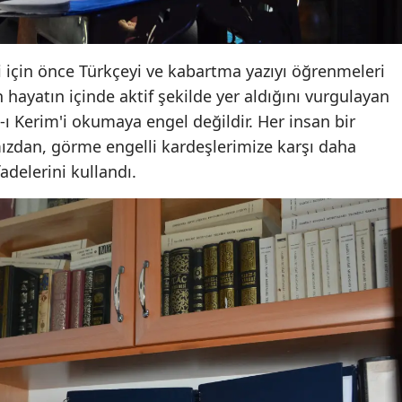
Yozgat
 için önce Türkçeyi ve kabartma yazıyı öğrenmeleri
Zonguldak
n hayatın içinde aktif şekilde yer aldığını vurgulayan
Aksaray
ı Kerim'i okumaya engel değildir. Her insan bir
Bayburt
mızdan, görme engelli kardeşlerimize karşı daha
adelerini kullandı.
Karaman
Kırıkkale
Batman
Şırnak
Bartın
Ardahan
Iğdır