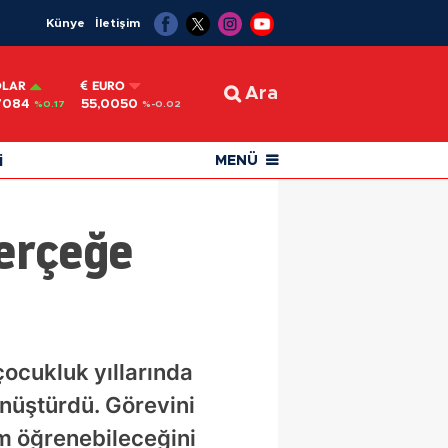
Künye
İletişim
OLAR
EURO
Ara
7084
55,0050
%0.17
%-0.02
i
MENÜ
Gerçeğe
ocukluk yıllarında
nüştürdü. Görevini
im öğrenebileceğini