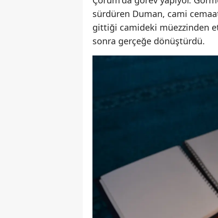
Çorum'da görev yapıyor. Görme
sürdüren Duman, cami cemaati 
gittiği camideki müezzinden e
sonra gerçeğe dönüştürdü.