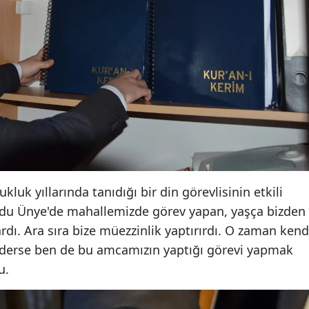
Yalova
Karabük
Kilis
Osmaniye
Düzce
uk yıllarında tanıdığı bir din görevlisinin etkili
du Ünye'de mahallemizde görev yapan, yaşça bizden
ı. Ara sıra bize müezzinlik yaptırırdı. O zaman kend
 ederse ben de bu amcamızın yaptığı görevi yapmak
u.