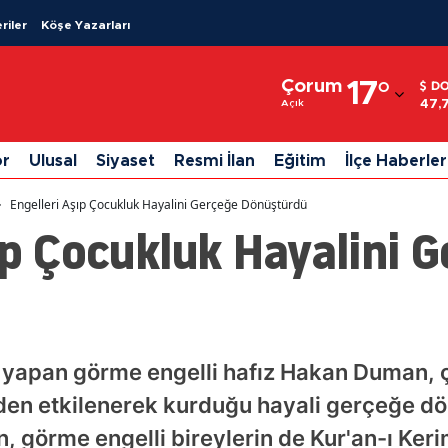
riler
Köşe Yazarları
Adana
Çorum
17
°
D
Adıyaman
47,
Açık
Afyonkarahisar
or
Ulusal
Siyaset
Resmi İlan
Eğitim
İlçe Haberler
Ağrı
Engelleri Aşıp Çocukluk Hayalini Gerçeğe Dönüştürdü
Amasya
ıp Çocukluk Hayalini 
Ankara
Antalya
Artvin
 yapan görme engelli hafız Hakan Duman, ç
Aydın
en etkilenerek kurduğu hayali gerçeğe dö
Balıkesir
 görme engelli bireylerin de Kur'an-ı Ker