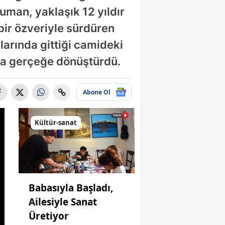
uman, yaklaşık 12 yıldır
ir özveriyle sürdüren
larında gittiği camideki
ra gerçeğe dönüştürdü.
Abone Ol
Kültür-sanat
Babasıyla Başladı,
Ailesiyle Sanat
Üretiyor