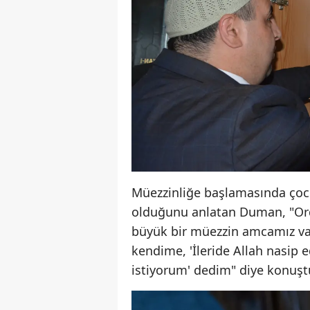
Müezzinliğe başlamasında çocukl
olduğunu anlatan Duman, "Or
büyük bir müezzin amcamız vard
kendime, 'İleride Allah nasip
istiyorum' dedim" diye konuşt