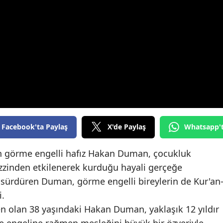
Edirne
Elazığ
Erzincan
Erzurum
Eskişehir
Gaziantep
Facebook'ta Paylaş
X'de Paylaş
Whatsapp'
Giresun
an görme engelli hafız Hakan Duman, çocukluk
Gümüşhane
zzinden etkilenerek kurduğu hayali gerçeğe
Hakkari
 sürdüren Duman, görme engelli bireylerin de Kur'an-
i.
Hatay
n olan 38 yaşındaki Hakan Duman, yaklaşık 12 yıldır
Isparta