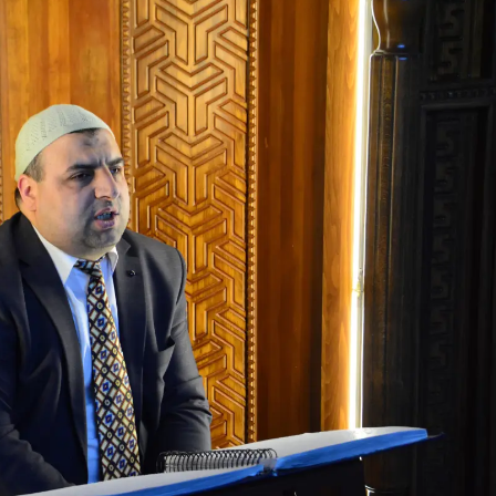
Samsun
Siirt
Sinop
Sivas
Tekirdağ
Tokat
Trabzon
Tunceli
Şanlıurfa
Uşak
Van