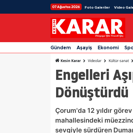
07 Ağustos 2026
Foto Galeriler
Video Gale
Gündem
Aşayiş
Ekonomi
Sp
Videolar
Kültür-sanat
Kesin Karar
Engelleri Aş
Dönüştürdü
Çorum'da 12 yıldır görev
mahallesindeki müezzind
sevgiyle sürdüren Duman,