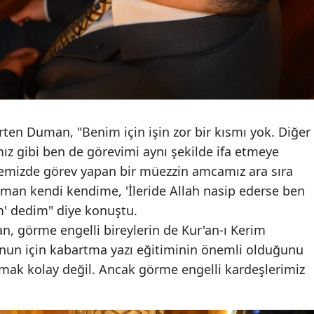
Malatya
Manisa
Kahramanmaraş
Mardin
irten Duman, "Benim için işin zor bir kısmı yok. Diğer
Muğla
z gibi ben de görevimi aynı şekilde ifa etmeye
Muş
emizde görev yapan bir müezzin amcamız ara sıra
zaman kendi kendime, 'İleride Allah nasip ederse ben
Nevşehir
m' dedim" diye konuştu.
Niğde
, görme engelli bireylerin de Kur'an-ı Kerim
Bunun için kabartma yazı eğitiminin önemli olduğunu
Ordu
mak kolay değil. Ancak görme engelli kardeşlerimiz
Rize
Sakarya