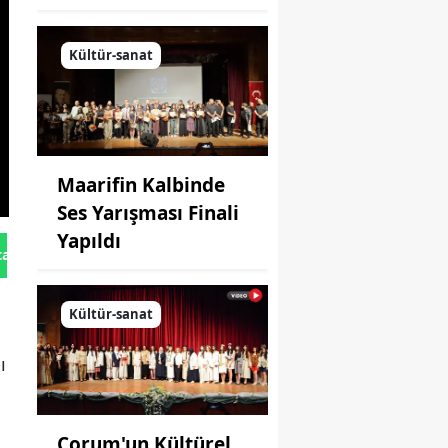
Kültür-sanat
Maarifin Kalbinde
Ses Yarışması Finali
Yapıldı
tan Gönder
Kültür-sanat
ı
Çorum'un Kültürel