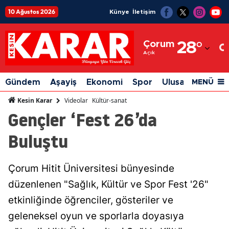
10 Ağustos 2026
Künye
İletişim
Adana
Çorum
28
°
Adıyaman
Açık
Afyonkarahisar
Gündem
Aşayiş
Ekonomi
Spor
Ulusal
Siyaset
MENÜ
Ağrı
Videolar
Kültür-sanat
Kesin Karar
Gençler ‘Fest 26’da
Amasya
Buluştu
Ankara
Antalya
Çorum Hitit Üniversitesi bünyesinde
Artvin
düzenlenen "Sağlık, Kültür ve Spor Fest '26"
Aydın
etkinliğinde öğrenciler, gösteriler ve
geleneksel oyun ve sporlarla doyasıya
Balıkesir