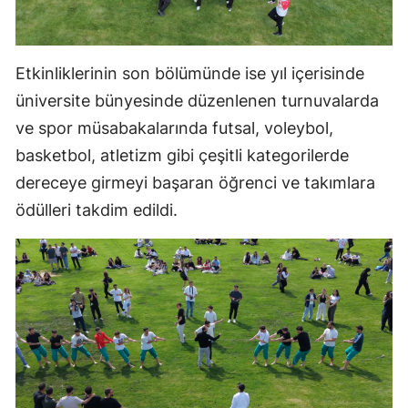
Yozgat
Zonguldak
Etkinliklerinin son bölümünde ise yıl içerisinde
üniversite bünyesinde düzenlenen turnuvalarda
Aksaray
ve spor müsabakalarında futsal, voleybol,
Bayburt
basketbol, atletizm gibi çeşitli kategorilerde
dereceye girmeyi başaran öğrenci ve takımlara
Karaman
ödülleri takdim edildi.
Kırıkkale
Batman
Şırnak
Bartın
Ardahan
Iğdır