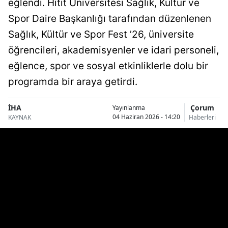
eğlendi. Hitit Üniversitesi Sağlık, Kültür ve
Bilecik
Spor Daire Başkanlığı tarafından düzenlenen
Bingöl
Sağlık, Kültür ve Spor Fest ’26, üniversite
öğrencileri, akademisyenler ve idari personeli,
Bitlis
eğlence, spor ve sosyal etkinliklerle dolu bir
Bolu
programda bir araya getirdi.
Burdur
İHA
Çorum
Yayınlanma
Bursa
04 Haziran 2026 - 14:20
KAYNAK
Haberleri
Çanakkale
Çankırı
Çorum
Denizli
Diyarbakır