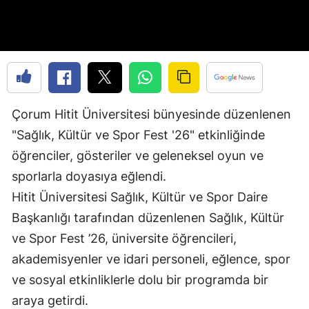
Edirne
Elazığ
Erzincan
Erzurum
Çorum Hitit Üniversitesi bünyesinde düzenlenen
Eskişehir
"Sağlık, Kültür ve Spor Fest '26" etkinliğinde
öğrenciler, gösteriler ve geleneksel oyun ve
Gaziantep
sporlarla doyasıya eğlendi.
Giresun
Hitit Üniversitesi Sağlık, Kültür ve Spor Daire
Gümüşhane
Başkanlığı tarafından düzenlenen Sağlık, Kültür
ve Spor Fest ’26, üniversite öğrencileri,
Hakkari
akademisyenler ve idari personeli, eğlence, spor
Hatay
ve sosyal etkinliklerle dolu bir programda bir
Isparta
araya getirdi.