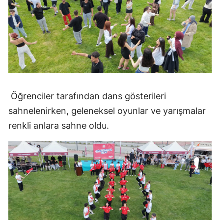
Samsun
Siirt
Sinop
Sivas
Öğrenciler tarafından dans gösterileri
Tekirdağ
sahnelenirken, geleneksel oyunlar ve yarışmalar
Tokat
renkli anlara sahne oldu.
Trabzon
Tunceli
Şanlıurfa
Uşak
Van