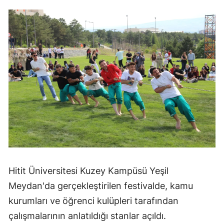
Mersin
İstanbul
İzmir
Kars
Kastamonu
Kayseri
Kırklareli
Kırşehir
Hitit Üniversitesi Kuzey Kampüsü Yeşil
Kocaeli
Meydan'da gerçekleştirilen festivalde, kamu
Konya
kurumları ve öğrenci kulüpleri tarafından
çalışmalarının anlatıldığı stanlar açıldı.
Kütahya