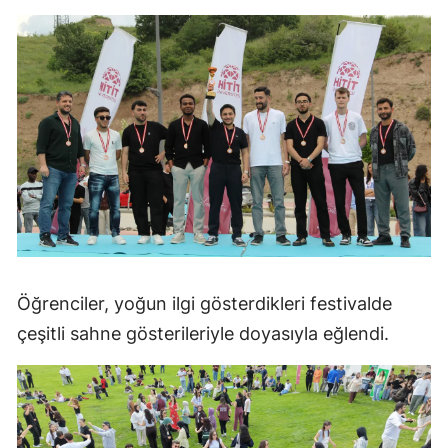
Malatya
Manisa
Kahramanmaraş
Mardin
Muğla
Muş
Nevşehir
Öğrenciler, yoğun ilgi gösterdikleri festivalde
Niğde
çeşitli sahne gösterileriyle doyasıyla eğlendi.
Ordu
Rize
Sakarya