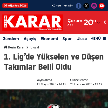
09 Ağustos 2026
Künye
İletişim
Adana
Çorum
20
°
Adıyaman
Açık
Afyonkarahisar
Gündem
Aşayiş
Ekonomi
Spor
Ulusal
Siyaset
MENÜ
Ağrı
Ulusal
Kesin Karar
1. Lig’de Yükselen ve Düşen
Amasya
Takımlar Belli Oldu
Ankara
Antalya
Yayınlanma
Güncellenme
Artvin
11 Mayıs 2025 - 14:15
24 Haziran 2025 - 13:19
Aydın
Balıkesir