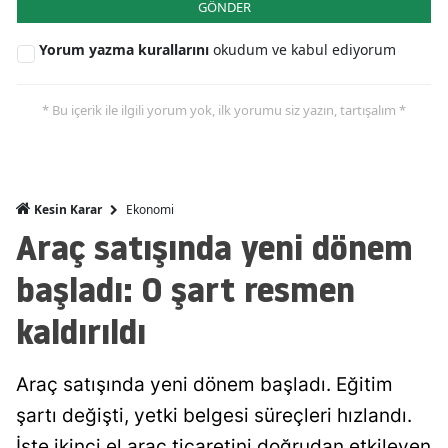
GÖNDER
Mersin
Yorum yazma kurallarını
okudum ve kabul ediyorum
İstanbul
İzmir
* Bu içerik ile ilgili yorum yok, ilk yorumu siz yazın, tartışalım *
Kars
Kastamonu
Ekonomi
Kesin Karar
Kayseri
Araç satışında yeni dönem
Kırklareli
başladı: O şart resmen
Kırşehir
kaldırıldı
Kocaeli
Araç satışında yeni dönem başladı. Eğitim
Konya
şartı değişti, yetki belgesi süreçleri hızlandı.
Kütahya
İşte ikinci el araç ticaretini doğrudan etkileyen