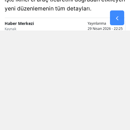
yeni düzenlemenin tüm detayları.
Malatya
Manisa
Haber Merkezi
Yayınlanma
29 Nisan 2026 - 22:25
Kaynak
Kahramanmaraş
Mardin
Muğla
Muş
Nevşehir
Niğde
Ordu
Rize
Sakarya