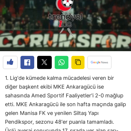
Bilecik
Bingöl
Bitlis
Bolu
Burdur
Bursa
1. Lig'de kümede kalma mücadelesi veren bir
Çanakkale
diğer başkent ekibi MKE Ankaragücü ise
Çankırı
sahasında Amed Sportif Faaliyetler'i 2-0 mağlup
Çorum
etti. MKE Ankaragücü ile son hafta maçında galip
gelen Manisa FK ve yenilen Siltaş Yapı
Denizli
Pendikspor, sezonu 48'er puanla tamamladı.
Diyarbakır
Üçlü averaj sonucunda 17. sırada yer alan sarı-