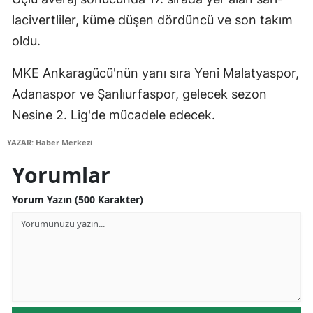
Edirne
lacivertliler, küme düşen dördüncü ve son takım
oldu.
Elazığ
MKE Ankaragücü'nün yanı sıra Yeni Malatyaspor,
Erzincan
Adanaspor ve Şanlıurfaspor, gelecek sezon
Erzurum
Nesine 2. Lig'de mücadele edecek.
Eskişehir
YAZAR: Haber Merkezi
Gaziantep
Yorumlar
Giresun
Yorum Yazın (500 Karakter)
Gümüşhane
Hakkari
Hatay
Isparta