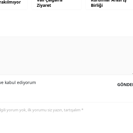
ırakılmıyor
Ziyaret
Birliği
Yozgat
Zonguldak
Aksaray
Bayburt
Karaman
Kırıkkale
e kabul ediyorum
Batman
GÖNDE
Şırnak
Bartın
 ilgili yorum yok, ilk yorumu siz yazın, tartışalım *
Ardahan
Iğdır