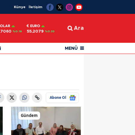
Künye
İletişim
OLAR
EURO
Ara
,7060
55,2079
%0.16
%0.33
i
MENÜ
Abone Ol
Gündem