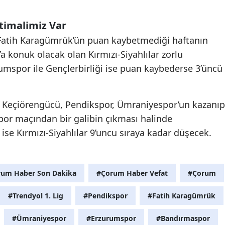
Malatya
timalimiz Var
Manisa
i Fatih Karagümrük’ün puan kaybetmediği haftanın
a konuk olacak olan Kırmızı-Siyahlılar zorlu
Kahramanmaraş
mspor ile Gençlerbirliği ise puan kaybederse 3’üncü
Mardin
Muğla
i; Keçiörengücü, Pendikspor, Ümraniyespor’un kazanıp
por maçından bir galibin çıkması halinde
Muş
se Kırmızı-Siyahlılar 9’uncu sıraya kadar düşecek.
Nevşehir
Niğde
um Haber Son Dakika
#Çorum Haber Vefat
#Çorum
Ordu
#Trendyol 1. Lig
#Pendikspor
#Fatih Karagümrük
Rize
#Ümraniyespor
#Erzurumspor
#Bandırmaspor
Sakarya