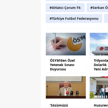
#Ahlatcı Çorum Fk
#Serkan Ö
#Türkiye Futbol Federasyonu
ÖSYM’den Özel
Trilyonl
Yetenek Sınavı
Dolarlık
Duyurusu
Yeni Adr
Olacak
‘Sözümüzü
Huzurevi