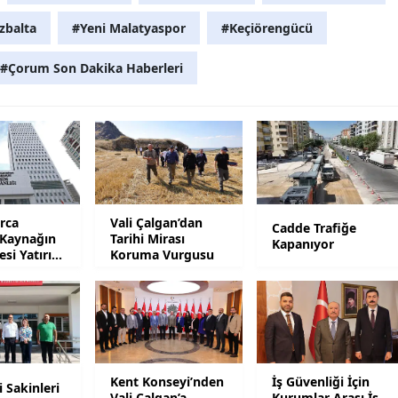
zbalta
#Yeni Malatyaspor
#Keçiörengücü
Samsun
Siirt
#Çorum Son Dakika Haberleri
Sinop
Sivas
Tekirdağ
Tokat
arca
Vali Çalgan’dan
Cadde Trafiğe
 Kaynağın
Tarihi Mirası
Kapanıyor
Trabzon
esi Yatırım
Koruma Vurgusu
Tunceli
Şanlıurfa
Uşak
Kent Konseyi’nden
İş Güvenliği İçin
 Sakinleri
Van
Vali Çalgan’a
Kurumlar Arası İş