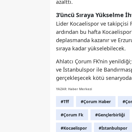
azalttı.
3’üncü Sıraya Yükselme İh
Lider Kocaelispor ve takipçis
ardından bu hafta Kocaelispor’
deplasmanda kazanır ve Erzuru
sıraya kadar yükselebilecek.
Ahlatcı Çorum FK’nin yenildiğ
ve İstanbulspor ile Bandırmas
gerçekleşecek kötü senaryoda i
YAZAR: Haber Merkezi
#Tff
#Çorum Haber
#Çor
#Çorum Fk
#Gençlerbirliği
#Kocaelispor
#İstanbulspor