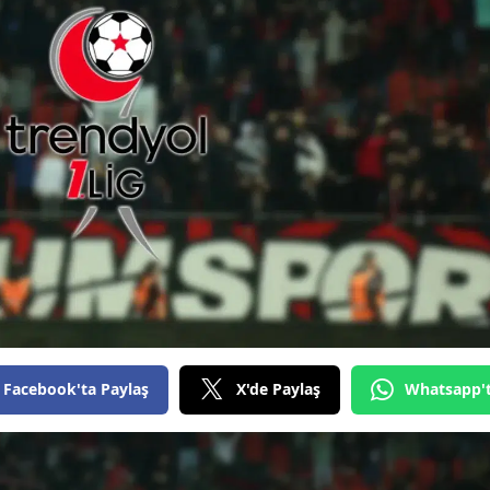
Bilecik
Bingöl
Bitlis
Bolu
Burdur
Bursa
Çanakkale
Çankırı
Çorum
Facebook'ta Paylaş
X'de Paylaş
Whatsapp'
Denizli
Diyarbakır