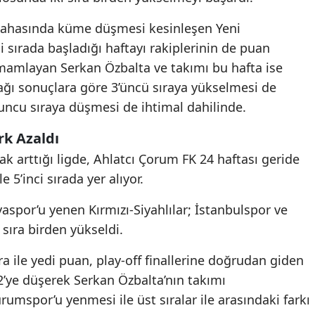
Mersin
 sahasında küme düşmesi kesinleşen Yeni
i sırada başladığı haftayı rakiplerinin de puan
İstanbul
amamlayan Serkan Özbalta ve takımı bu hafta ise
İzmir
cağı sonuçlara göre 3’üncü sıraya yükselmesi de
uncu sıraya düşmesi de ihtimal dahilinde.
Kars
Kastamonu
rk Azaldı
ak arttığı ligde, Ahlatcı Çorum FK 24 haftası geride
Kayseri
e 5’inci sırada yer alıyor.
Kırklareli
spor’u yenen Kırmızı-Siyahlılar; İstanbulspor ve
Kırşehir
 sıra birden yükseldi.
Kocaeli
ıra ile yedi puan, play-off finallerine doğrudan giden
 2’ye düşerek Serkan Özbalta’nın takımı
Konya
urumspor’u yenmesi ile üst sıralar ile arasındaki farkı
Kütahya