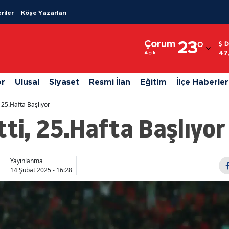
riler
Köşe Yazarları
Adana
Çorum
23
°
D
Adıyaman
47
Açık
Afyonkarahisar
or
Ulusal
Siyaset
Resmi İlan
Eğitim
İlçe Haberler
Ağrı
, 25.Hafta Başlıyor
Amasya
tti, 25.Hafta Başlıyor
Ankara
Antalya
Yayınlanma
14 Şubat 2025 - 16:28
Artvin
Aydın
Balıkesir