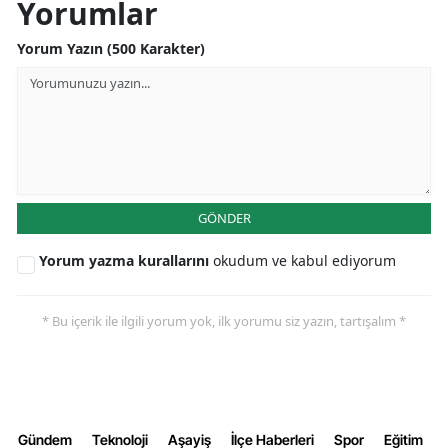
Yorumlar
Malatya
Yorum Yazın (500 Karakter)
Manisa
Kahramanmaraş
Mardin
Muğla
GÖNDER
Muş
Yorum yazma kurallarını
okudum ve kabul ediyorum
Nevşehir
Niğde
* Bu içerik ile ilgili yorum yok, ilk yorumu siz yazın, tartışalım *
Ordu
Rize
Gündem
Teknoloji
Aşayiş
İlçe Haberleri
Spor
Eğitim
Sakarya