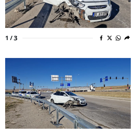
Edirne
Elazığ
Erzincan
3
1 /
Erzurum
Eskişehir
Gaziantep
Giresun
Gümüşhane
Hakkari
Hatay
Isparta