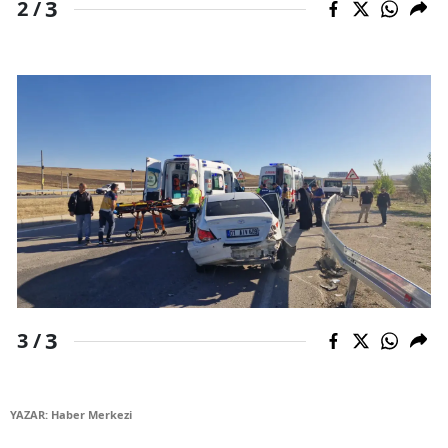
3
2 /
Mersin
İstanbul
İzmir
Kars
Kastamonu
Kayseri
Kırklareli
Kırşehir
3
3 /
Kocaeli
Konya
YAZAR: Haber Merkezi
Kütahya