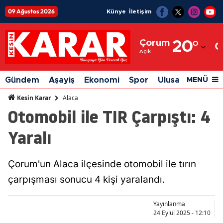
09 Ağustos 2026
Künye
İletişim
Adana
Çorum
20
°
Adıyaman
Açık
Afyonkarahisar
Gündem
Aşayiş
Ekonomi
Spor
Ulusal
Siyaset
MENÜ
Ağrı
Alaca
Kesin Karar
Otomobil ile TIR Çarpıştı: 4
Amasya
Yaralı
Ankara
Antalya
Çorum'un Alaca ilçesinde otomobil ile tırın
Artvin
çarpışması sonucu 4 kişi yaralandı.
Aydın
Yayınlanma
Balıkesir
24 Eylül 2025 - 12:10