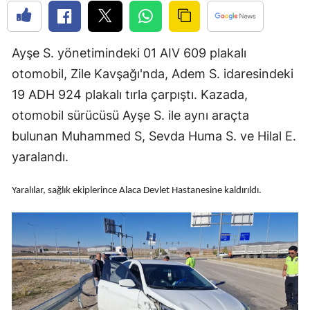
Bilecik
Bingöl
Ayşe S. yönetimindeki 01 AIV 609 plakalı
Bitlis
otomobil, Zile Kavşağı'nda, Adem S. idaresindeki
19 ADH 924 plakalı tırla çarpıştı. Kazada,
Bolu
otomobil sürücüsü Ayşe S. ile aynı araçta
Burdur
bulunan Muhammed S, Sevda Huma S. ve Hilal E.
yaralandı.
Bursa
Çanakkale
Yaralılar, sağlık ekiplerince Alaca Devlet Hastanesine kaldırıldı.
Çankırı
Çorum
Denizli
Diyarbakır