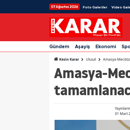
07 Ağustos 2026
Foto Galeriler
Video Gale
Gündem
Aşayiş
Ekonomi
Sp
Ulusal
Amasya-Mecitözü
Kesin Karar
Amasya-Mecit
tamamlana
Yayınlan
01 Mart 