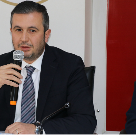
Bilecik
Bingöl
Bitlis
Bolu
Burdur
Bursa
Çanakkale
Çankırı
Çorum
Denizli
Diyarbakır