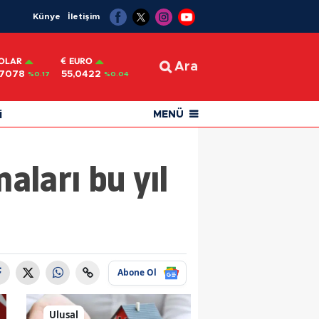
Künye
İletişim
OLAR
EURO
Ara
,7078
55,0422
%0.17
%0.04
i
MENÜ
ları bu yıl
Abone Ol
Ulusal