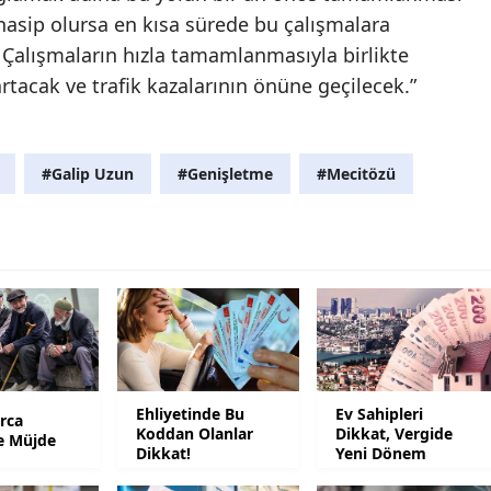
nasip olursa en kısa sürede bu çalışmalara
Mersin
alışmaların hızla tamamlanmasıyla birlikte
İstanbul
rtacak ve trafik kazalarının önüne geçilecek.”
İzmir
Kars
#Galip Uzun
#Genişletme
#Mecitözü
Kastamonu
Kayseri
Kırklareli
Kırşehir
Kocaeli
Ehliyetinde Bu
Ev Sahipleri
rca
Koddan Olanlar
Dikkat, Vergide
Konya
e Müjde
Dikkat!
Yeni Dönem
Kütahya