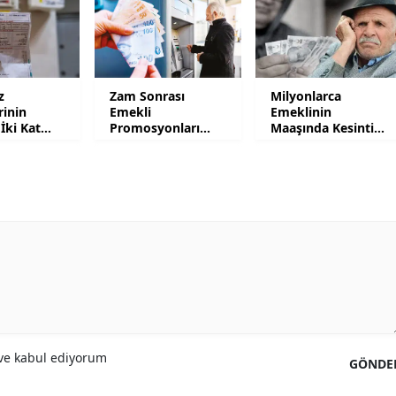
Malatya
Manisa
z
Zam Sonrası
Milyonlarca
Kahramanmaraş
rinin
Emekli
Emeklinin
 İki Kat
Promosyonları
Maaşında Kesinti
Mardin
Güncellendi
Yapılacak
Muğla
Muş
Nevşehir
Niğde
Ordu
Rize
e kabul ediyorum
GÖNDE
Sakarya