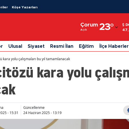
riler
Köşe Yazarları
Adana
Çorum
23
°
D
Adıyaman
47
Açık
Afyonkarahisar
or
Ulusal
Siyaset
Resmi İlan
Eğitim
İlçe Haberler
Ağrı
 kara yolu çalışmaları bu yıl tamamlanacak
Amasya
özü kara yolu çalışma
Ankara
cak
Antalya
Artvin
ma
Güncellenme
Aydın
2025 - 15:31
24 Haziran 2025 - 13:19
Balıkesir