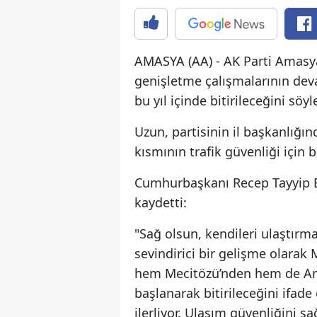
AMASYA (AA) - AK Parti Amasya 
genişletme çalışmalarının dev
bu yıl içinde bitirileceğini söyl
Uzun, partisinin il başkanlığı
kısmının trafik güvenliği için b
Cumhurbaşkanı Recep Tayyip E
kaydetti:
"Sağ olsun, kendileri ulaştırm
sevindirici bir gelişme olara
hem Mecitözü’nden hem de Amas
başlanarak bitirileceğini ifade
ilerliyor. Ulaşım güvenliğini