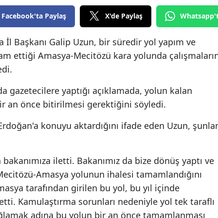
Edirne
Facebook'ta Paylaş
X'de Paylaş
Whatsapp'
Elazığ
İl Başkanı Galip Uzun, bir süredir yol yapım ve
Erzincan
am ettiği Amasya-Mecitözü kara yolunda çalışmaları
edi.
Erzurum
nda gazetecilere yaptığı açıklamada, yolun kalan
Eskişehir
ir an önce bitirilmesi gerektiğini söyledi.
Gaziantep
rdoğan'a konuyu aktardığını ifade eden Uzun, şunlar
Giresun
Gümüşhane
a bakanımıza iletti. Bakanımız da bize dönüş yaptı ve
Hakkari
k Mecitözü-Amasya yolunun ihalesi tamamlandığını
ya tarafından girilen bu yol, bu yıl içinde
Hatay
 etti. Kamulaştırma sorunları nedeniyle yol tek taraflı
Isparta
 sağlamak adına bu yolun bir an önce tamamlanması