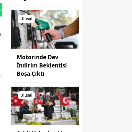
tan Gönder
Ulusal
n
Motorinde Dev
İndirim Beklentisi
Boşa Çıktı
ı
Ulusal