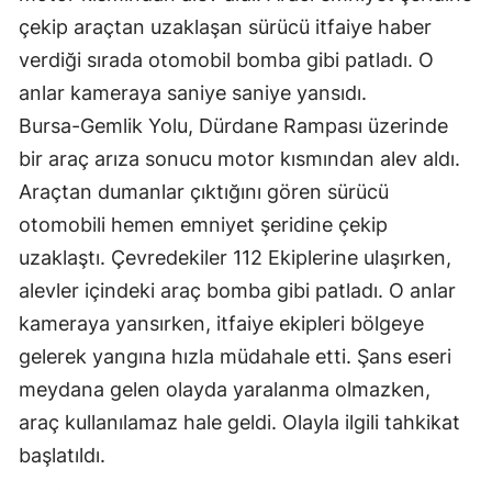
çekip araçtan uzaklaşan sürücü itfaiye haber
Malatya
verdiği sırada otomobil bomba gibi patladı. O
Manisa
anlar kameraya saniye saniye yansıdı.
Kahramanmaraş
Bursa-Gemlik Yolu, Dürdane Rampası üzerinde
bir araç arıza sonucu motor kısmından alev aldı.
Mardin
Araçtan dumanlar çıktığını gören sürücü
Muğla
otomobili hemen emniyet şeridine çekip
uzaklaştı. Çevredekiler 112 Ekiplerine ulaşırken,
Muş
alevler içindeki araç bomba gibi patladı. O anlar
Nevşehir
kameraya yansırken, itfaiye ekipleri bölgeye
Niğde
gelerek yangına hızla müdahale etti. Şans eseri
meydana gelen olayda yaralanma olmazken,
Ordu
araç kullanılamaz hale geldi. Olayla ilgili tahkikat
Rize
başlatıldı.
Sakarya