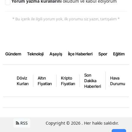
Yorum yazma kurallarını
okudum ve kabul ediyorum
Yozgat
* Bu içerik ile ilgili yorum yok, ilk yorumu siz yazın, tartışalım *
Zonguldak
Aksaray
Bayburt
Gündem
Teknoloji
Aşayiş
İlçe Haberleri
Spor
Eğitim
Karaman
Kırıkkale
Son
Döviz
Altın
Kripto
Hava
Dakika
Batman
Kurları
Fiyatları
Fiyatları
Durumu
Haberleri
Şırnak
Bartın
Ardahan
RSS
Copyright © 2026 . Her hakkı saklıdır.
Iğdır