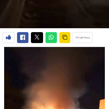
Edirne
Elazığ
Erzincan
Erzurum
Eskişehir
Gaziantep
Giresun
Gümüşhane
Hakkari
Hatay
Isparta