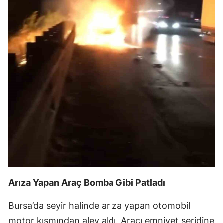
Mersin
İstanbul
İzmir
Kars
Kastamonu
Kayseri
Kırklareli
Kırşehir
Kocaeli
Arıza Yapan Araç Bomba Gibi Patladı
Konya
Bursa’da seyir halinde arıza yapan otomobil
Kütahya
motor kısmından alev aldı. Aracı emniyet şeridine