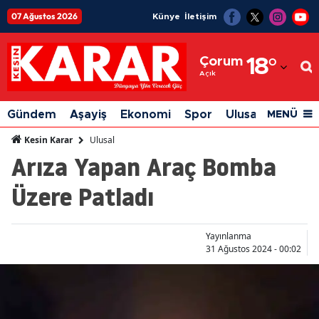
07 Ağustos 2026
Künye
İletişim
Adana
Çorum
18
°
Adıyaman
Açık
Afyonkarahisar
Gündem
Aşayiş
Ekonomi
Spor
Ulusal
Siyaset
MENÜ
Ağrı
Ulusal
Kesin Karar
Arıza Yapan Araç Bomba
Amasya
Üzere Patladı
Ankara
Antalya
Yayınlanma
Artvin
31 Ağustos 2024 - 00:02
Aydın
Balıkesir