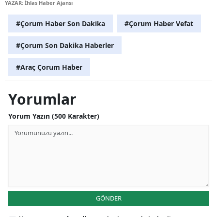
YAZAR: İhlas Haber Ajansı
Samsun
#Çorum Haber Son Dakika
#Çorum Haber Vefat
Siirt
#Çorum Son Dakika Haberler
Sinop
#Araç Çorum Haber
Sivas
Yorumlar
Tekirdağ
Tokat
Yorum Yazın (500 Karakter)
Trabzon
Tunceli
Şanlıurfa
Uşak
GÖNDER
Van