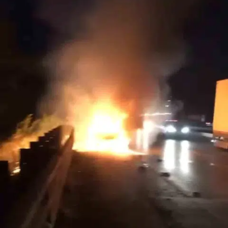
Bilecik
Bingöl
Bitlis
Bolu
Burdur
Bursa
Çanakkale
Çankırı
Çorum
Denizli
Diyarbakır