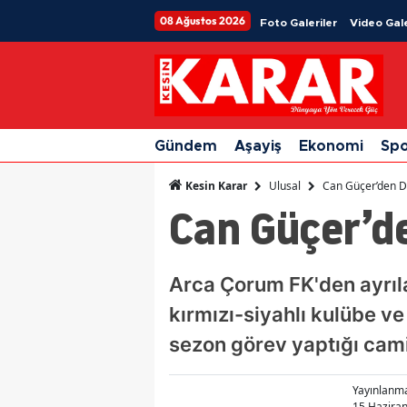
08 Ağustos 2026
Foto Galeriler
Video Gale
Gündem
Aşayiş
Ekonomi
Sp
Ulusal
Can Güçer’den D
Kesin Karar
Can Güçer’d
Arca Çorum FK'den ayrıla
kırmızı-siyahlı kulübe ve
sezon görev yaptığı cami
Yayınlanm
15 Haziran