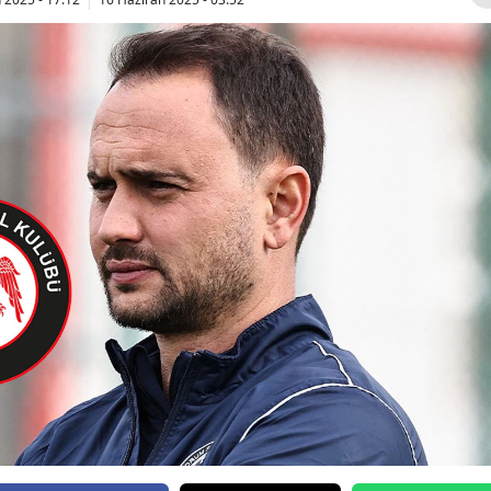
Bilecik
Bingöl
Bitlis
Bolu
Burdur
Bursa
Çanakkale
Çankırı
Çorum
Denizli
Diyarbakır