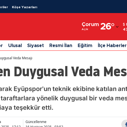
riler
Köşe Yazarları
Adana
Çorum
26
°
Adıyaman
4
Açık
Afyonkarahisar
or
Ulusal
Siyaset
Resmi İlan
Eğitim
İlçe Haberler
Ağrı
uygusal Veda Mesajı
Amasya
en Duygusal Veda Mes
Ankara
Antalya
rak Eyüpspor'un teknik ekibine katılan an
 taraftarlara yönelik duygusal bir veda mes
Artvin
aya teşekkür etti.
Aydın
Balıkesir
a
Güncellenme
 2025 - 17:12
16 Haziran 2025 - 03:52