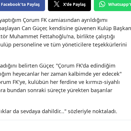
Facebook'ta Paylaş
X'de Paylaş
Whatsapp'
Edirne
 yaptığım Çorum FK camiasından ayrıldığımı
Elazığ
 başlayan Can Güçer, kendisine güvenen Kulüp Başkan
Erzincan
ktör Muhammet Fettahoğlu'na, birlikte çalıştığı
Erzurum
 kulüp personeline ve tüm yöneticilere teşekkürlerini
Eskişehir
dığını belirten Güçer, "Çorum FK'da edindiğim
Gaziantep
adığım heyecanlar her zaman kalbimde yer edecek"
Giresun
orum FK'ye, kulübün her ferdine ve kırmızı-siyahlı
ara bundan sonraki süreçte yürekten başarılar
Gümüşhane
Hakkari
klar da sevdaya dahildir..." sözleriyle noktaladı.
Hatay
Isparta