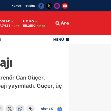
Künye
İletişim
DOLAR
EURO
Ara
7,7436
55,2510
%0.18
%0.32
i
MENÜ
ajı
trenör Can Güçer,
ajı yayımladı. Güçer, üç
Abone Ol