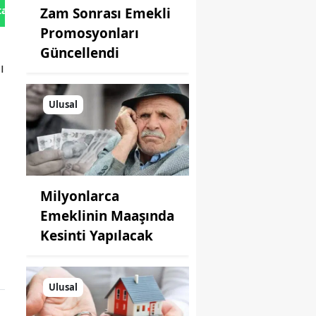
tan Gönder
Zam Sonrası Emekli
Promosyonları
Güncellendi
ı
Ulusal
Milyonlarca
Emeklinin Maaşında
Kesinti Yapılacak
Ulusal