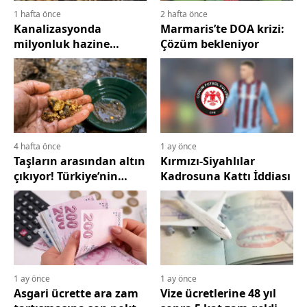
1 hafta önce
2 hafta önce
Edirne
Kanalizasyonda
Marmaris’te DOA krizi:
milyonluk hazine
Çözüm bekleniyor
Elazığ
ortaya çıktı! Miktarı
dudak uçuklattı
Erzincan
Erzurum
Eskişehir
4 hafta önce
1 ay önce
Gaziantep
Taşların arasından altın
Kırmızı-Siyahlılar
çıkıyor! Türkiye’nin
Kadrosuna Kattı İddiası
Giresun
birçok ilinde var
Gümüşhane
Hakkari
Hatay
1 ay önce
1 ay önce
Asgari ücrette ara zam
Vize ücretlerine 48 yıl
Isparta