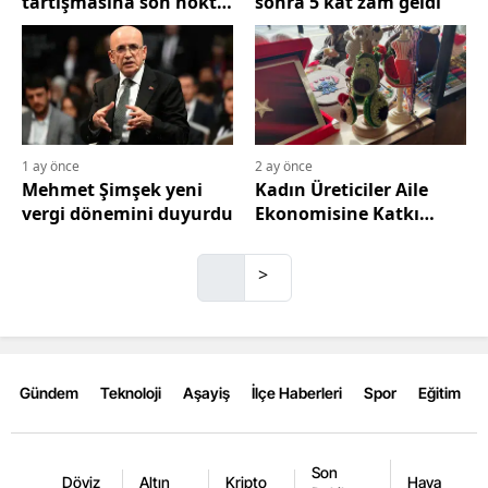
tartışmasına son nokta
sonra 5 kat zam geldi
konuldu
Mersin
İstanbul
İzmir
Kars
1 ay önce
2 ay önce
Mehmet Şimşek yeni
Kadın Üreticiler Aile
Kastamonu
vergi dönemini duyurdu
Ekonomisine Katkı
Sağlıyor
Kayseri
>
Kırklareli
Kırşehir
Kocaeli
Gündem
Teknoloji
Aşayiş
İlçe Haberleri
Spor
Eğitim
Konya
Son
Kütahya
Döviz
Altın
Kripto
Hava