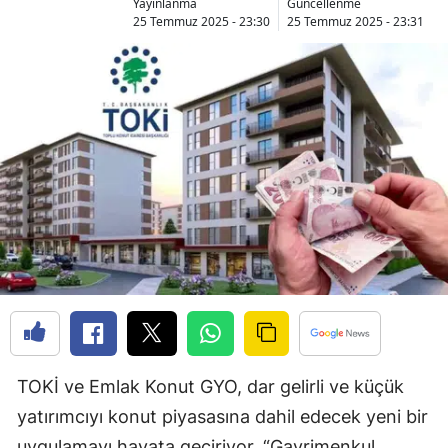
Yayınlanma
Güncellenme
Bilecik
25 Temmuz 2025 - 23:30
25 Temmuz 2025 - 23:31
Bingöl
Bitlis
Bolu
Burdur
Bursa
Çanakkale
Çankırı
Çorum
TOKİ ve Emlak Konut GYO, dar gelirli ve küçük
Denizli
yatırımcıyı konut piyasasına dahil edecek yeni bir
Diyarbakır
uygulamayı hayata geçiriyor. “Gayrimenkul