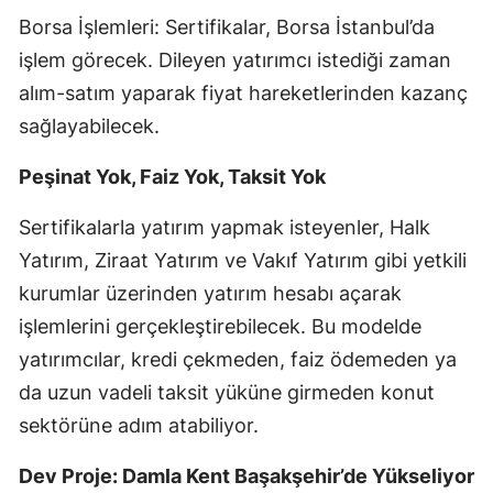
Borsa İşlemleri: Sertifikalar, Borsa İstanbul’da
Malatya
işlem görecek. Dileyen yatırımcı istediği zaman
Manisa
alım-satım yaparak fiyat hareketlerinden kazanç
Kahramanmaraş
sağlayabilecek.
Mardin
Peşinat Yok, Faiz Yok, Taksit Yok
Muğla
Sertifikalarla yatırım yapmak isteyenler, Halk
Muş
Yatırım, Ziraat Yatırım ve Vakıf Yatırım gibi yetkili
kurumlar üzerinden yatırım hesabı açarak
Nevşehir
işlemlerini gerçekleştirebilecek. Bu modelde
Niğde
yatırımcılar, kredi çekmeden, faiz ödemeden ya
da uzun vadeli taksit yüküne girmeden konut
Ordu
sektörüne adım atabiliyor.
Rize
Dev Proje: Damla Kent Başakşehir’de Yükseliyor
Sakarya