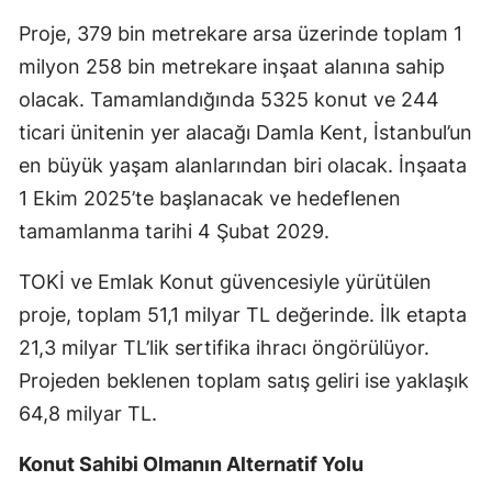
Proje, 379 bin metrekare arsa üzerinde toplam 1
Samsun
milyon 258 bin metrekare inşaat alanına sahip
Siirt
olacak. Tamamlandığında 5325 konut ve 244
Sinop
ticari ünitenin yer alacağı Damla Kent, İstanbul’un
en büyük yaşam alanlarından biri olacak. İnşaata
Sivas
1 Ekim 2025’te başlanacak ve hedeflenen
Tekirdağ
tamamlanma tarihi 4 Şubat 2029.
Tokat
TOKİ ve Emlak Konut güvencesiyle yürütülen
Trabzon
proje, toplam 51,1 milyar TL değerinde. İlk etapta
21,3 milyar TL’lik sertifika ihracı öngörülüyor.
Tunceli
Projeden beklenen toplam satış geliri ise yaklaşık
Şanlıurfa
64,8 milyar TL.
Uşak
Konut Sahibi Olmanın Alternatif Yolu
Van