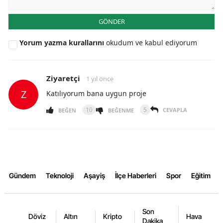
Yalova
GÖNDER
Karabük
Yorum yazma kurallarını
okudum ve kabul ediyorum
Kilis
Ziyaretçi
1 yıl önce
Osmaniye
Z
Katılıyorum bana uygun proje
Düzce
10
5
CEVAPLA
BEĞEN
BEĞENME
Gündem
Teknoloji
Aşayiş
İlçe Haberleri
Spor
Eğitim
Son
Döviz
Altın
Kripto
Hava
Dakika