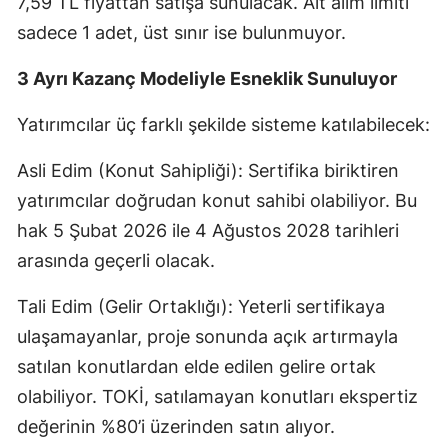
7,59 TL fiyattan satışa sunulacak. Alt alım limiti
Mersin
sadece 1 adet, üst sınır ise bulunmuyor.
İstanbul
3 Ayrı Kazanç Modeliyle Esneklik Sunuluyor
İzmir
Yatırımcılar üç farklı şekilde sisteme katılabilecek:
Kars
Asli Edim (Konut Sahipliği): Sertifika biriktiren
Kastamonu
yatırımcılar doğrudan konut sahibi olabiliyor. Bu
hak 5 Şubat 2026 ile 4 Ağustos 2028 tarihleri
Kayseri
arasında geçerli olacak.
Kırklareli
Tali Edim (Gelir Ortaklığı): Yeterli sertifikaya
Kırşehir
ulaşamayanlar, proje sonunda açık artırmayla
Kocaeli
satılan konutlardan elde edilen gelire ortak
olabiliyor. TOKİ, satılamayan konutları ekspertiz
Konya
değerinin %80’i üzerinden satın alıyor.
Kütahya