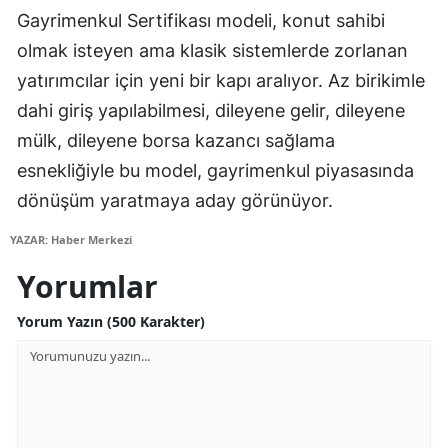
Gayrimenkul Sertifikası modeli, konut sahibi
Yozgat
olmak isteyen ama klasik sistemlerde zorlanan
Zonguldak
yatırımcılar için yeni bir kapı aralıyor. Az birikimle
dahi giriş yapılabilmesi, dileyene gelir, dileyene
Aksaray
mülk, dileyene borsa kazancı sağlama
Bayburt
esnekliğiyle bu model, gayrimenkul piyasasında
dönüşüm yaratmaya aday görünüyor.
Karaman
Kırıkkale
YAZAR: Haber Merkezi
Yorumlar
Batman
Yorum Yazın (500 Karakter)
Şırnak
Bartın
Ardahan
Iğdır