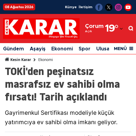
08 Ağustos 2026
Künye
İletişim
Adana
Çorum
19
°
Adıyaman
Açık
Afyonkarahisar
Gündem
Aşayiş
Ekonomi
Spor
Ulusal
Siyaset
MENÜ
Ağrı
Ekonomi
Kesin Karar
TOKİ'den peşinatsız
Amasya
masrafsız ev sahibi olma
Ankara
fırsatı! Tarih açıklandı
Antalya
Artvin
Gayrimenkul Sertifikası modeliyle küçük
Aydın
yatırımcıya ev sahibi olma imkanı geliyor.
Balıkesir