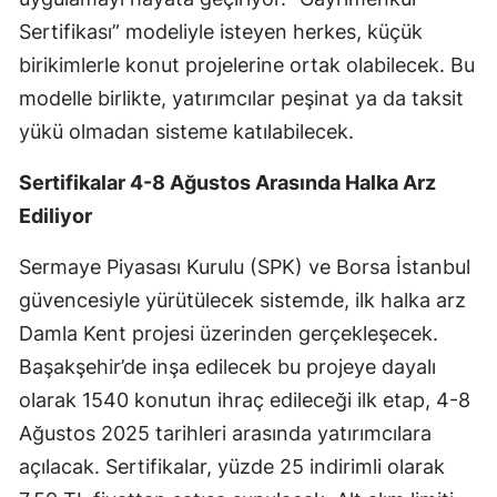
Edirne
Sertifikası” modeliyle isteyen herkes, küçük
birikimlerle konut projelerine ortak olabilecek. Bu
Elazığ
modelle birlikte, yatırımcılar peşinat ya da taksit
Erzincan
yükü olmadan sisteme katılabilecek.
Erzurum
Sertifikalar 4-8 Ağustos Arasında Halka Arz
Eskişehir
Ediliyor
Gaziantep
Sermaye Piyasası Kurulu (SPK) ve Borsa İstanbul
güvencesiyle yürütülecek sistemde, ilk halka arz
Giresun
Damla Kent projesi üzerinden gerçekleşecek.
Gümüşhane
Başakşehir’de inşa edilecek bu projeye dayalı
Hakkari
olarak 1540 konutun ihraç edileceği ilk etap, 4-8
Ağustos 2025 tarihleri arasında yatırımcılara
Hatay
açılacak. Sertifikalar, yüzde 25 indirimli olarak
Isparta