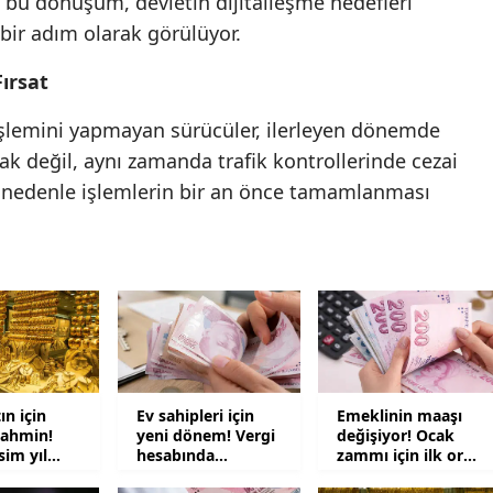
 bu dönüşüm, devletin dijitalleşme hedefleri
bir adım olarak görülüyor.
Malatya
ırsat
Manisa
Kahramanmaraş
şlemini yapmayan sürücüler, ilerleyen dönemde
k değil, aynı zamanda trafik kontrollerinde cezai
Mardin
u nedenle işlemlerin bir an önce tamamlanması
Muğla
Muş
Nevşehir
Niğde
Ordu
ın için
Ev sahipleri için
Emeklinin maaşı
ahmin!
yeni dönem! Vergi
değişiyor! Ocak
Rize
im yıl
hesabında
zammı için ilk oran
şaret etti
rakamlar değişti
açıklandı
Sakarya