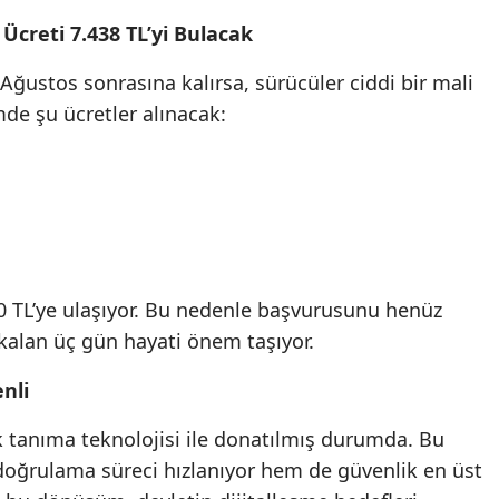
Ücreti 7.438 TL’yi Bulacak
Mersin
İstanbul
 Ağustos sonrasına kalırsa, sürücüler ciddi bir mali
de şu ücretler alınacak:
İzmir
Kars
Kastamonu
Kayseri
Kırklareli
 TL’ye ulaşıyor. Bu nedenle başvurusunu henüz
kalan üç gün hayati önem taşıyor.
Kırşehir
nli
Kocaeli
ik tanıma teknolojisi ile donatılmış durumda. Bu
Konya
oğrulama süreci hızlanıyor hem de güvenlik en üst
Kütahya