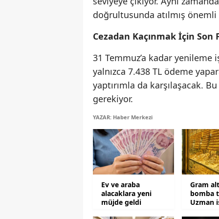
seviyeye çıkıyor. Aynı zamanda
doğrultusunda atılmış önemli 
Cezadan Kaçınmak İçin Son F
31 Temmuz’a kadar yenileme i
yalnızca 7.438 TL ödeme yapara
yaptırımla da karşılaşacak. B
gerekiyor.
YAZAR: Haber Merkezi
Ev ve araba
Gram alt
alacaklara yeni
bomba t
müjde geldi
Uzman is
sonunu i