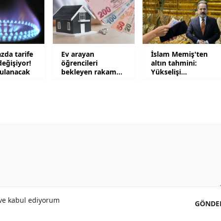
Samsun
Siirt
zda tarife
Ev arayan
İslam Memiş'ten
Sinop
değişiyor!
öğrencileri
altın tahmini:
gulanacak
bekleyen rakam
Yükselişi
Sivas
şaşkına çevirdi
tetikleyecek 2
senaryo
Tekirdağ
Tokat
Trabzon
Tunceli
Şanlıurfa
Uşak
e kabul ediyorum
GÖNDE
Van