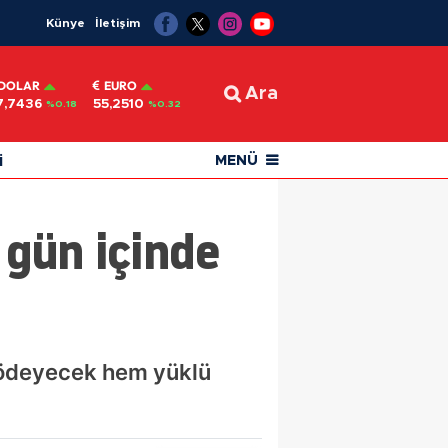
Künye
İletişim
DOLAR
EURO
Ara
7,7436
55,2510
%0.18
%0.32
i
MENÜ
 gün içinde
 ödeyecek hem yüklü