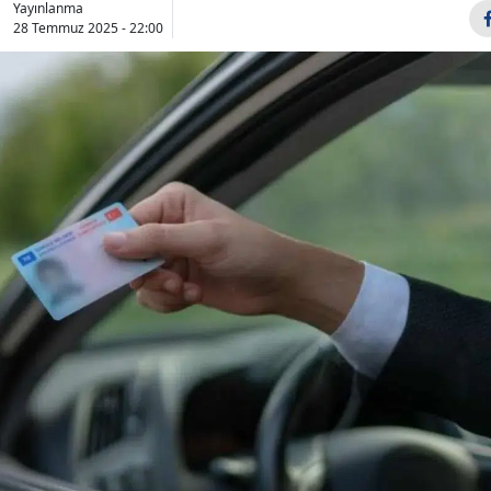
Yayınlanma
Bilecik
28 Temmuz 2025 - 22:00
Bingöl
Bitlis
Bolu
Burdur
Bursa
Çanakkale
Çankırı
Çorum
Denizli
Diyarbakır