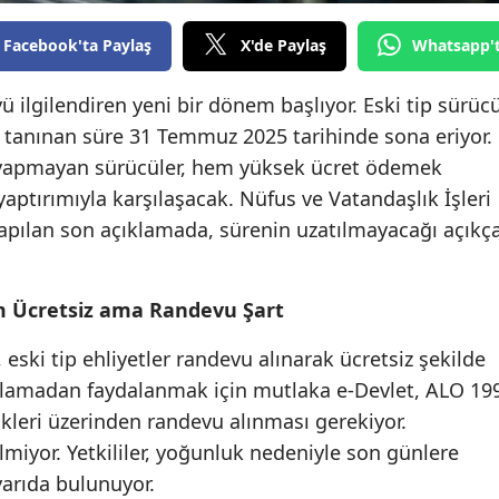
Edirne
Facebook'ta Paylaş
X'de Paylaş
Whatsapp'
Elazığ
ü ilgilendiren yeni bir dönem başlıyor. Eski tip sürüc
Erzincan
in tanınan süre 31 Temmuz 2025 tarihinde sona eriyor.
 yapmayan sürücüler, hem yüksek ücret ödemek
Erzurum
ptırımıyla karşılaşacak. Nüfus ve Vatandaşlık İşleri
Eskişehir
pılan son açıklamada, sürenin uzatılmayacağı açıkç
Gaziantep
Giresun
 Ücretsiz ama Randevu Şart
Gümüşhane
eski tip ehliyetler randevu alınarak ücretsiz şekilde
ulamadan faydalanmak için mutlaka e-Devlet, ALO 19
Hakkari
leri üzerinden randevu alınması gerekiyor.
Hatay
iyor. Yetkililer, yoğunluk nedeniyle son günlere
arıda bulunuyor.
Isparta