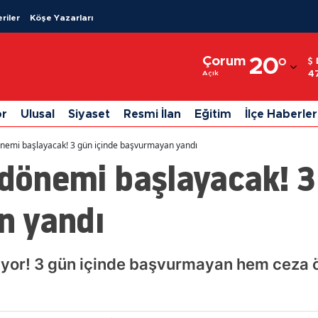
riler
Köşe Yazarları
Adana
Çorum
20
°
Adıyaman
4
Açık
Afyonkarahisar
or
Ulusal
Siyaset
Resmi İlan
Eğitim
İlçe Haberler
Ağrı
dönemi başlayacak! 3 gün içinde başvurmayan yandı
Amasya
 dönemi başlayacak! 3
Ankara
n yandı
Antalya
Artvin
lıyor! 3 gün içinde başvurmayan hem ceza
Aydın
Balıkesir