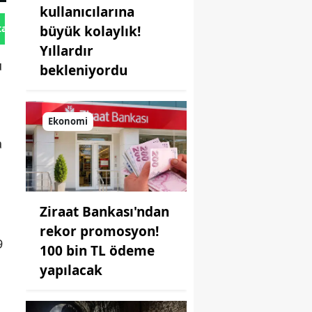
kullanıcılarına
tan Gönder
büyük kolaylık!
Yıllardır
ü
bekleniyordu
Ekonomi
a
Ziraat Bankası'ndan
rekor promosyon!
9
100 bin TL ödeme
yapılacak