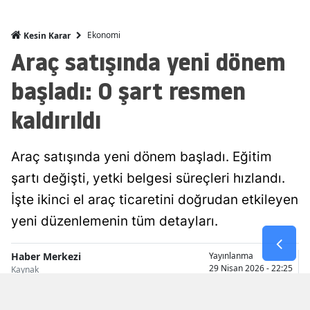
Malatya
Ekonomi
Kesin Karar
Manisa
Araç satışında yeni dönem
Kahramanmaraş
başladı: O şart resmen
Mardin
kaldırıldı
Muğla
Araç satışında yeni dönem başladı. Eğitim
Muş
şartı değişti, yetki belgesi süreçleri hızlandı.
Nevşehir
İşte ikinci el araç ticaretini doğrudan etkileyen
yeni düzenlemenin tüm detayları.
Niğde
Ordu
Haber Merkezi
Yayınlanma
29 Nisan 2026 - 22:25
Kaynak
Rize
Sakarya