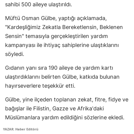
sahibi 500 aileye ulaştırıldı.
Edirne
Müftü Osman Gülbe, yaptığı açıklamada,
Elazığ
"Kardeşliğimiz Zekatla Bereketlensin, Beklenen
Erzincan
Sensin" temasıyla gerçekleştirilen yardım
Erzurum
kampanyası ile ihtiyaç sahiplerine ulaştıklarını
söyledi.
Eskişehir
Gıdanın yanı sıra 190 aileye de yardım kartı
Gaziantep
ulaştırdıklarını belirten Gülbe, katkıda bulunan
Giresun
hayırseverlere teşekkür etti.
Gümüşhane
Gülbe, yine ilçeden toplanan zekat, fitre, fidye ve
Hakkari
bağışlar ile Filistin, Gazze ve Afrika'daki
Müslümanlara yardım edildiğini sözlerine ekledi.
Hatay
YAZAR: Haber Editörü
Isparta