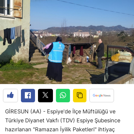
Bilecik
Bingöl
Bitlis
Bolu
Burdur
Bursa
Çanakkale
Çankırı
Çorum
GİRESUN (AA) - Espiye'de İlçe Müftülüğü ve
Denizli
Türkiye Diyanet Vakfı (TDV) Espiye Şubesince
hazırlanan "Ramazan İyilik Paketleri" ihtiyaç
Diyarbakır