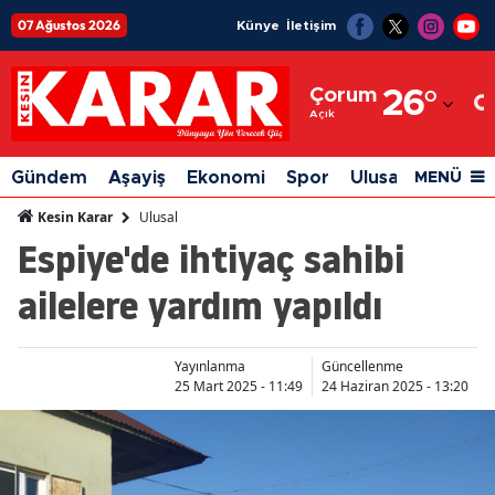
07 Ağustos 2026
Künye
İletişim
Adana
Çorum
26
°
Adıyaman
Açık
Afyonkarahisar
Gündem
Aşayiş
Ekonomi
Spor
Ulusal
Siyaset
MENÜ
Ağrı
Ulusal
Kesin Karar
Espiye'de ihtiyaç sahibi
Amasya
ailelere yardım yapıldı
Ankara
Antalya
Yayınlanma
Güncellenme
Artvin
25 Mart 2025 - 11:49
24 Haziran 2025 - 13:20
Aydın
Balıkesir