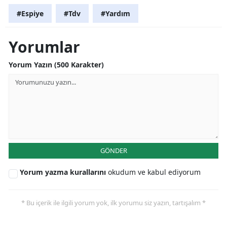
#Espiye
#Tdv
#Yardım
Mersin
İstanbul
Yorumlar
İzmir
Yorum Yazın (500 Karakter)
Kars
Kastamonu
Kayseri
Kırklareli
GÖNDER
Kırşehir
Yorum yazma kurallarını
okudum ve kabul ediyorum
Kocaeli
Konya
* Bu içerik ile ilgili yorum yok, ilk yorumu siz yazın, tartışalım *
Kütahya