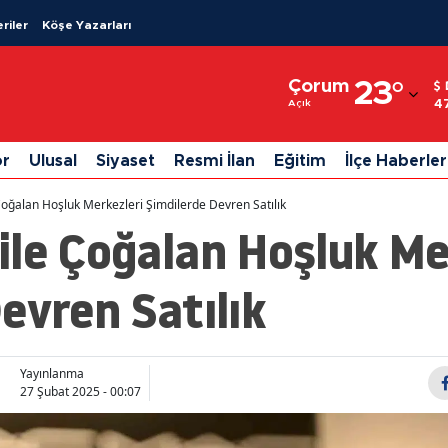
riler
Köşe Yazarları
Adana
Çorum
23
°
Adıyaman
4
Açık
Afyonkarahisar
or
Ulusal
Siyaset
Resmi İlan
Eğitim
İlçe Haberler
Ağrı
oğalan Hoşluk Merkezleri Şimdilerde Devren Satılık
Amasya
le Çoğalan Hoşluk Me
Ankara
evren Satılık
Antalya
Artvin
Yayınlanma
Aydın
27 Şubat 2025 - 00:07
Balıkesir