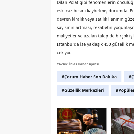
Dilan Polat gibi fenomenlerin öncülü
eski cazibesini kaybetmiş durumda. Eml
devren kiralık veya satılık ilanının gü
sayısının artması, rekabetin yoğunlaşm
maliyetler ve azalan talep de birçok iş
İstanbul’da ise yaklaşık 450 güzellik me
çekiyor.
YAZAR: İhlas Haber Ajansı
#Çorum Haber Son Dakika
#Ç
#Güzellik Merkezleri
#Popüle