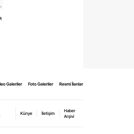
R
eo Galeriler
Foto Galeriler
Resmi İlanlar
Haber
Künye
İletişim
r
Arşivi