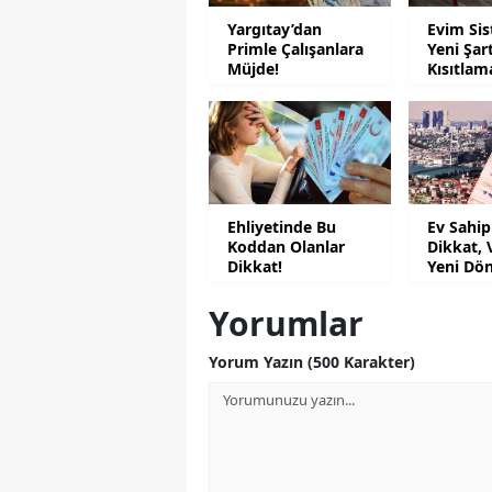
Yargıtay’dan
Evim Si
Primle Çalışanlara
Yeni Şar
Müjde!
Kısıtlam
Geliyor
Ehliyetinde Bu
Ev Sahip
Koddan Olanlar
Dikkat, 
Dikkat!
Yeni Dö
Yorumlar
Yorum Yazın (500 Karakter)