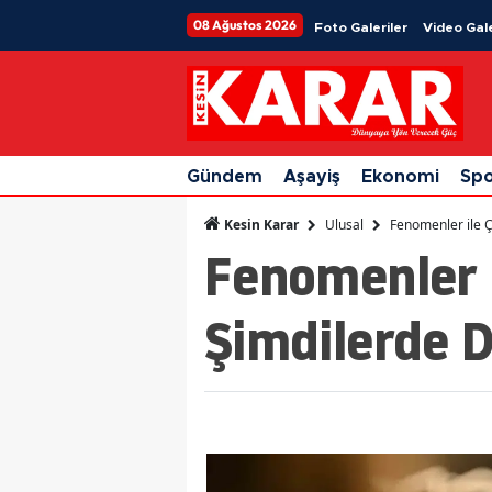
08 Ağustos 2026
Foto Galeriler
Video Gale
Gündem
Aşayiş
Ekonomi
Sp
Ulusal
Fenomenler ile Ç
Kesin Karar
Fenomenler i
Şimdilerde D