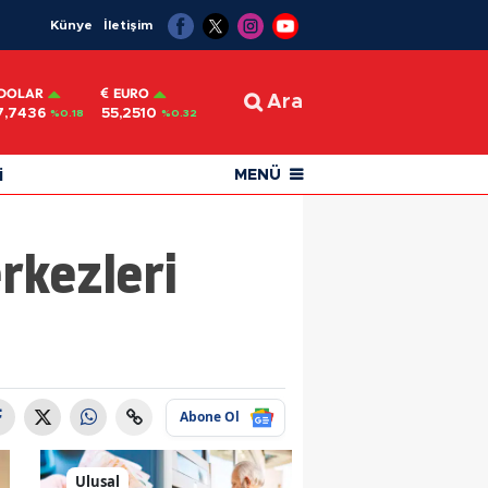
Künye
İletişim
DOLAR
EURO
Ara
7,7436
55,2510
%0.18
%0.32
i
MENÜ
rkezleri
Abone Ol
Ulusal