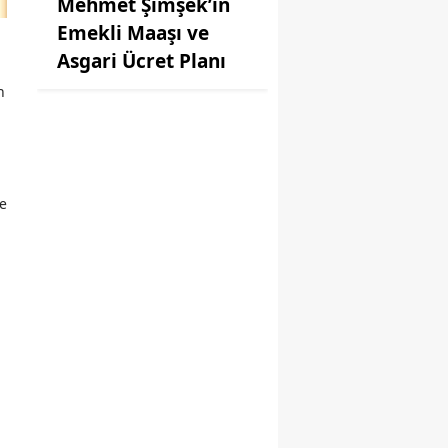
Mehmet Şimşek’in
Emekli Maaşı ve
Asgari Ücret Planı
n
de