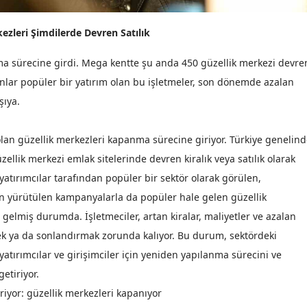
Mersin
ezleri Şimdilerde Devren Satılık
İstanbul
ma sürecine girdi. Mega kentte şu anda 450 güzellik merkezi devre
İzmir
anlar popüler bir yatırım olan bu işletmeler, son dönemde azalan
şıya.
Kars
Kastamonu
 olan güzellik merkezleri kapanma sürecine giriyor. Türkiye genelin
zellik merkezi emlak sitelerinde devren kiralık veya satılık olarak
Kayseri
e yatırımcılar tarafından popüler bir sektör olarak görülen,
Kırklareli
an yürütülen kampanyalarla da popüler hale gelen güzellik
Kırşehir
elmiş durumda. İşletmeciler, artan kiralar, maliyetler ve azalan
mek ya da sonlandırmak zorunda kalıyor. Bu durum, sektördeki
Kocaeli
, yatırımcılar ve girişimciler için yeniden yapılanma sürecini ve
Konya
getiriyor.
giriyor: güzellik merkezleri kapanıyor
Kütahya