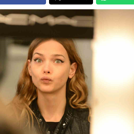
Edirne
Elazığ
Erzincan
Erzurum
Eskişehir
Gaziantep
Giresun
Gümüşhane
Hakkari
Hatay
Isparta