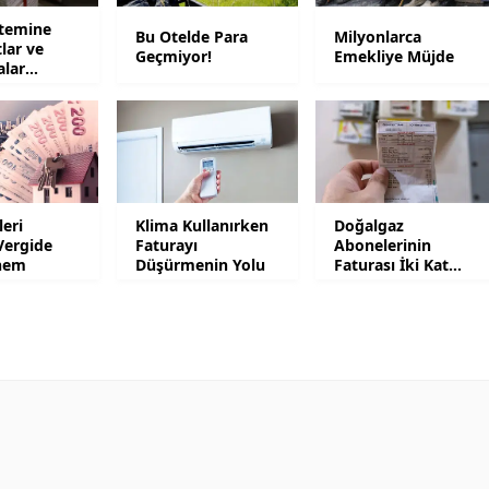
stemine
Bu Otelde Para
Milyonlarca
Samsun
tlar ve
Geçmiyor!
Emekliye Müjde
alar
Siirt
Sinop
Sivas
Tekirdağ
leri
Klima Kullanırken
Doğalgaz
Vergide
Faturayı
Abonelerinin
Tokat
nem
Düşürmenin Yolu
Faturası İki Kat
Artacak
Trabzon
Tunceli
Şanlıurfa
Uşak
Van