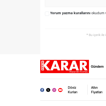
Yorum yazma kurallarını
okudum v
* Bu içerik ile
Gündem
Döviz
Altın
Kurları
Fiyatları