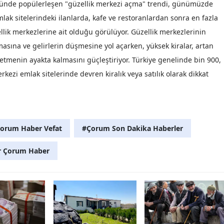
ğünde popülerleşen "güzellik merkezi açma" trendi, günümüzde
Malatya
ak sitelerindeki ilanlarda, kafe ve restoranlardan sonra en fazla
zellik merkezlerine ait olduğu görülüyor. Güzellik merkezlerinin
Manisa
asına ve gelirlerin düşmesine yol açarken, yüksek kiralar, artan
Kahramanmaraş
letmenin ayakta kalmasını güçleştiriyor. Türkiye genelinde bin 900,
rkezi emlak sitelerinde devren kiralık veya satılık olarak dikkat
Mardin
Muğla
Muş
orum Haber Vefat
#Çorum Son Dakika Haberler
Nevşehir
r Çorum Haber
Niğde
Ordu
Rize
Sakarya