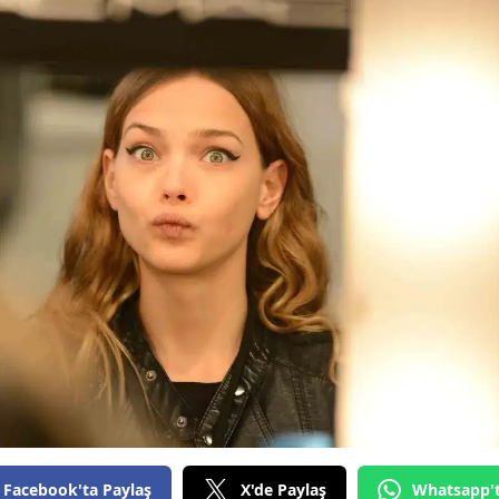
Bilecik
Bingöl
Bitlis
Bolu
Burdur
Bursa
Çanakkale
Çankırı
Çorum
Denizli
Diyarbakır
Facebook'ta Paylaş
X'de Paylaş
Whatsapp'