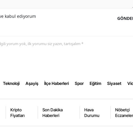
Yozgat
e kabul ediyorum
GÖNDE
Zonguldak
Aksaray
 ilgili yorum yok, ilk yorumu siz yazın, tartışalım *
Bayburt
Karaman
Kırıkkale
Teknoloji
Aşayiş
İlçe Haberleri
Spor
Eğitim
Siyaset
Vid
Batman
Şırnak
Bartın
Kripto
Son Dakika
Hava
Nöbetçi
Fiyatları
Haberleri
Durumu
Eczanele
Ardahan
Iğdır