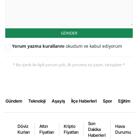
GÖNDER
Yorum yazma kurallarını
okudum ve kabul ediyorum
* Bu içerik ile ilgili yorum yok, ilk yorumu siz yazın, tartışalım *
Gündem
Teknoloji
Aşayiş
İlçe Haberleri
Spor
Eğitim
Son
Döviz
Altın
Kripto
Hava
Dakika
Kurları
Fiyatları
Fiyatları
Durumu
Haberleri