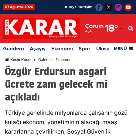
07 Ağustos 2026
Künye
İletişim
Adana
Çorum
18
°
Adıyaman
Açık
Afyonkarahisar
Gündem
Aşayiş
Ekonomi
Spor
Ulusal
Siyaset
MENÜ
Ağrı
Galeriler
Ekonomi
Kesin Karar
Özgür Erdursun asgari
Amasya
ücrete zam gelecek mi
Ankara
açıkladı
Antalya
Artvin
Türkiye genelinde milyonlarca çalışanın gözü
Aydın
kulağı ekonomi yönetiminin alacağı maaş
Balıkesir
kararlarına çevrilirken, Sosyal Güvenlik