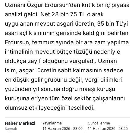
Uzmanı Özgür Erdursun'dan kritik bir iç piyasa
Bilecik
analizi geldi. Net 28 bin 75 TL olarak
Bingöl
uygulanan mevcut asgari ücretin, 35 bin TL'yi
Bitlis
aşan açlık sınırının gerisinde kaldığını belirten
Erdursun, temmuz ayında bir ara zam yapılma
Bolu
ihtimalinin mevcut bütçe tüzüğü nedeniyle
Burdur
oldukça zayıf olduğunu vurguladı. Uzman
Bursa
isim, asgari ücretin sabit kalmasının sadece
en düşük gelir grubunu değil, vergi dilimleri
Çanakkale
yüzünden yıl sonuna doğru maaşı kuruşu
Çankırı
kuruşuna eriyen tüm özel sektör çalışanlarını
Çorum
olumsuz etkileyeceğini tescilledi.
Denizli
Haber Merkezi
Yayınlanma
Güncellenme
11 Haziran 2026 - 23:00
11 Haziran 2026 - 23:25
Kaynak
Diyarbakır