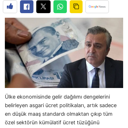
Edirne
Elazığ
Erzincan
Erzurum
Eskişehir
Gaziantep
Giresun
Gümüşhane
Ülke ekonomisinde gelir dağılımı dengelerini
Hakkari
belirleyen asgari ücret politikaları, artık sadece
Hatay
en düşük maaş standardı olmaktan çıkıp tüm
özel sektörün kümülatif ücret tüzüğünü
Isparta