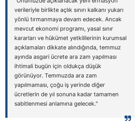
"Önümüzde açıklanacak yeni enflasyon
verileriyle birlikte açlık sınırı kalkanı yukarı
Samsun
yönlü tırmanmaya devam edecek. Ancak
Siirt
mevcut ekonomi programı, yasal sınır
Sinop
kararları ve hükümet yetkililerinin kurumsal
açıklamaları dikkate alındığında, temmuz
Sivas
ayında asgari ücrete ara zam yapılması
Tekirdağ
ihtimali bugün için oldukça düşük
Tokat
görünüyor. Temmuzda ara zam
yapılmaması, çoğu iş yerinde diğer
Trabzon
ücretlerin de yıl sonuna kadar tamamen
Tunceli
sabitlenmesi anlamına gelecek."
Şanlıurfa
Uşak
Van