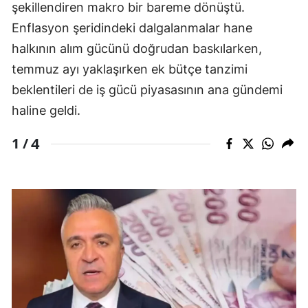
şekillendiren makro bir bareme dönüştü.
Mersin
Enflasyon şeridindeki dalgalanmalar hane
İstanbul
halkının alım gücünü doğrudan baskılarken,
temmuz ayı yaklaşırken ek bütçe tanzimi
İzmir
beklentileri de iş gücü piyasasının ana gündemi
Kars
haline geldi.
Kastamonu
4
1 /
Kayseri
Kırklareli
Kırşehir
Kocaeli
Konya
Kütahya