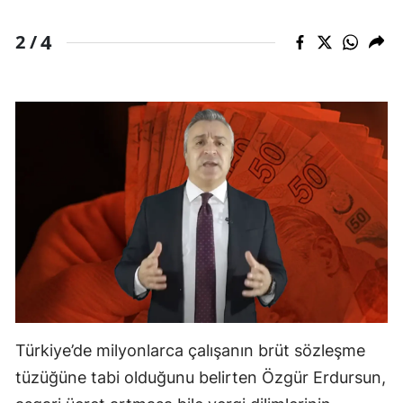
Yozgat
4
2 /
Zonguldak
Aksaray
Bayburt
Karaman
Kırıkkale
Batman
Şırnak
Bartın
Türkiye’de milyonlarca çalışanın brüt sözleşme
Ardahan
tüzüğüne tabi olduğunu belirten Özgür Erdursun,
Iğdır