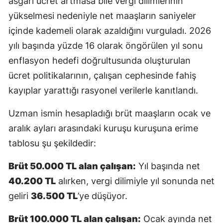
asgari ücret artmasa bile vergi dilimlerinin
yükselmesi nedeniyle net maaşların saniyeler
Yalova
içinde kademeli olarak azaldığını vurguladı. 2026
Karabük
yılı başında yüzde 16 olarak öngörülen yıl sonu
enflasyon hedefi doğrultusunda oluşturulan
Kilis
ücret politikalarının, çalışan cephesinde fahiş
Osmaniye
kayıplar yarattığı rasyonel verilerle kanıtlandı.
Düzce
Uzman ismin hesapladığı brüt maaşların ocak ve
aralık ayları arasındaki kuruşu kuruşuna erime
tablosu şu şekildedir:
Brüt 50.000 TL alan çalışan:
Yıl başında net
40.200 TL
alırken, vergi dilimiyle yıl sonunda net
geliri
36.500 TL
’ye düşüyor.
Brüt 100.000 TL alan çalışan:
Ocak ayında net