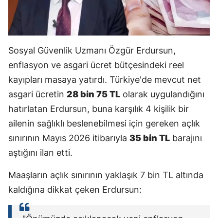
Malatya
Manisa
Sosyal Güvenlik Uzmanı Özgür Erdursun,
Kahramanmaraş
enflasyon ve asgari ücret bütçesindeki reel
Mardin
kayıpları masaya yatırdı. Türkiye'de mevcut net
asgari ücretin
28 bin 75 TL
olarak uygulandığını
Muğla
hatırlatan Erdursun, buna karşılık 4 kişilik bir
Muş
ailenin sağlıklı beslenebilmesi için gereken açlık
Nevşehir
sınırının Mayıs 2026 itibarıyla
35 bin TL
barajını
aştığını ilan etti.
Niğde
Maaşların açlık sınırının yaklaşık 7 bin TL altında
Ordu
kaldığına dikkat çeken Erdursun:
Rize
Sakarya