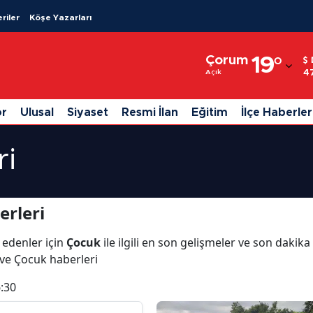
riler
Köşe Yazarları
Adana
Çorum
19
°
Adıyaman
4
Açık
Afyonkarahisar
or
Ulusal
Siyaset
Resmi İlan
Eğitim
İlçe Haberler
Ağrı
ri
Amasya
Ankara
erleri
Antalya
 edenler için
Çocuk
ile ilgili en son gelişmeler ve son dakik
Artvin
 ve Çocuk haberleri
Aydın
:30
Balıkesir