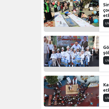
Sin
ço
et
Ul
Gö
şö
Ul
Ka
et
Ul