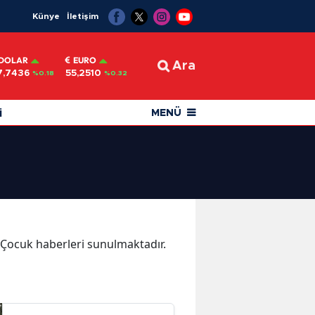
Künye
İletişim
DOLAR
EURO
Ara
7,7436
55,2510
%0.18
%0.32
i
MENÜ
a Çocuk haberleri sunulmaktadır.