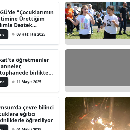
Edirne
GÜ'de "Çocuklarımın
itimine Ürettiğim
Elazığ
lımla Destek
acağım" projesi
Erzincan
nel
03 Haziran 2025
Erzurum
Eskişehir
kat'ta öğretmenler
 anneler,
Gaziantep
tüphanede birlikte
tap okuyor
Giresun
nel
11 Mayıs 2025
Gümüşhane
Hakkari
msun'da çevre bilinci
cuklara eğitici
Hatay
kinliklerle öğretiliyor
Isparta
nel
01 Mayıs 2025