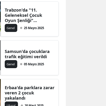
Trabzon'da "11.
Geleneksel Çocuk
Oyun Şenliği"
düzenlendi
Genel
25 Mayıs 2025
Samsun'da çocuklara
trafik eğitimi verildi
Genel
05 Mayıs 2025
Erbaa'da parklara zarar
veren 2 çocuk
yakalandı
Ulusal
20 Mart 2025