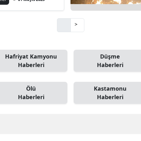
Mersin
İstanbul
>
İzmir
Kars
Hafriyat Kamyonu
Düşme
Kastamonu
Haberleri
Haberleri
Kayseri
Kırklareli
Ölü
Kastamonu
Haberleri
Haberleri
Kırşehir
Kocaeli
Konya
Kütahya