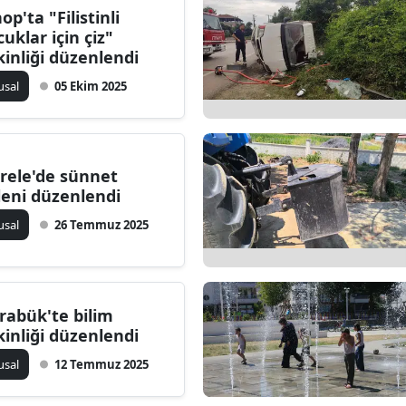
op'ta "Filistinli
Bilecik
cuklar için çiz"
kinliği düzenlendi
Bingöl
usal
05 Ekim 2025
Bitlis
Bolu
Burdur
rele'de sünnet
leni düzenlendi
Bursa
usal
26 Temmuz 2025
Çanakkale
Çankırı
rabük'te bilim
Çorum
kinliği düzenlendi
Denizli
usal
12 Temmuz 2025
Diyarbakır