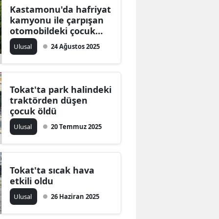
Kastamonu'da hafriyat
kamyonu ile çarpışan
otomobildeki çocuk
öldü, baba ağır
Ulusal
24 Ağustos 2025
yaralandı
Tokat'ta park halindeki
traktörden düşen
çocuk öldü
Ulusal
20 Temmuz 2025
Tokat'ta sıcak hava
etkili oldu
Ulusal
26 Haziran 2025