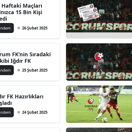
 Haftaki Maçları
Bilecik
lnızca 15 Bin Kişi
ledi
Bingöl
ündem
26 Şubat 2025
Bitlis
Bolu
rum FK’nin Sıradaki
Burdur
kibi Iğdır FK
Bursa
ündem
25 Şubat 2025
Çanakkale
Çankırı
dır FK Hazırlıkları
şladı
Çorum
ündem
24 Şubat 2025
Denizli
Diyarbakır