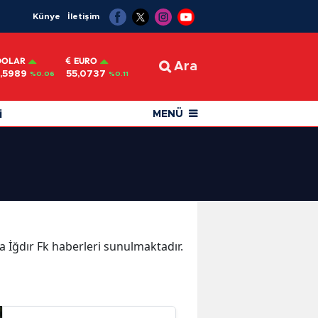
Künye
İletişim
DOLAR
EURO
Ara
,5989
55,0737
%0.06
%0.11
i
MENÜ
ka İğdır Fk haberleri sunulmaktadır.