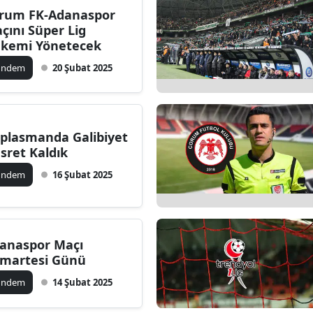
rum FK-Adanaspor
Edirne
çını Süper Lig
kemi Yönetecek
Elazığ
ündem
20 Şubat 2025
Erzincan
Erzurum
Eskişehir
plasmanda Galibiyet
sret Kaldık
Gaziantep
ündem
16 Şubat 2025
Giresun
Gümüşhane
anaspor Maçı
Hakkari
martesi Günü
Hatay
ündem
14 Şubat 2025
Isparta