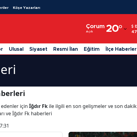
riler
Köşe Yazarları
Adana
Çorum
20
°
Adıyaman
47
Açık
Afyonkarahisar
or
Ulusal
Siyaset
Resmi İlan
Eğitim
İlçe Haberler
Ağrı
eri
Amasya
Ankara
berleri
Antalya
 edenler için
İğdır Fk
ile ilgili en son gelişmeler ve son daki
Artvin
arı ve İğdır Fk haberleri
Aydın
7:31
Balıkesir