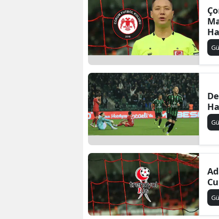
Ço
Ma
Ha
G
De
Ha
G
Ad
Cu
G