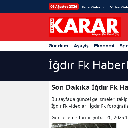
06 Ağustos 2026
Foto Galeriler
Video Gale
Gündem
Aşayiş
Ekonomi
Sp
İğdır Fk Haberl
Son Dakika İğdır Fk Ha
Bu sayfada güncel gelişmeleri takip
İğdır Fk videoları, İğdır Fk fotoğrafl
Güncelleme Tarihi:
Şubat 26, 2025 1