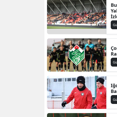
Bu
Ya
İz
G
Ço
Ra
G
Iğ
Ba
G