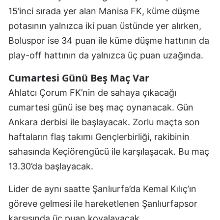
15’inci sırada yer alan Manisa FK, küme düşme
Mersin
potasının yalnızca iki puan üstünde yer alırken,
İstanbul
Boluspor ise 34 puan ile küme düşme hattının da
İzmir
play-off hattının da yalnızca üç puan uzağında.
Kars
Cumartesi Günü Beş Maç Var
Ahlatcı Çorum FK’nin de sahaya çıkacağı
Kastamonu
cumartesi günü ise beş maç oynanacak. Gün
Kayseri
Ankara derbisi ile başlayacak. Zorlu maçta son
Kırklareli
haftaların flaş takımı Gençlerbirliği, rakibinin
sahasında Keçiörengücü ile karşılaşacak. Bu maç
Kırşehir
13.30’da başlayacak.
Kocaeli
Lider de aynı saatte Şanlıurfa’da Kemal Kılıç’ın
Konya
göreve gelmesi ile hareketlenen Şanlıurfapsor
Kütahya
karşısında üç puan kovalayacak.