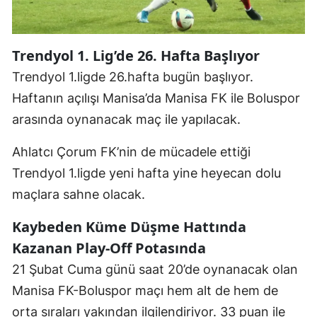
Edirne
Elazığ
Trendyol 1. Lig’de 26. Hafta Başlıyor
Erzincan
Trendyol 1.ligde 26.hafta bugün başlıyor.
Haftanın açılışı Manisa’da Manisa FK ile Boluspor
Erzurum
arasında oynanacak maç ile yapılacak.
Eskişehir
Ahlatcı Çorum FK’nin de mücadele ettiği
Gaziantep
Trendyol 1.ligde yeni hafta yine heyecan dolu
Giresun
maçlara sahne olacak.
Gümüşhane
Kaybeden Küme Düşme Hattında
Kazanan Play-Off Potasında
Hakkari
21 Şubat Cuma günü saat 20’de oynanacak olan
Hatay
Manisa FK-Boluspor maçı hem alt de hem de
Isparta
orta sıraları yakından ilgilendiriyor. 33 puan ile