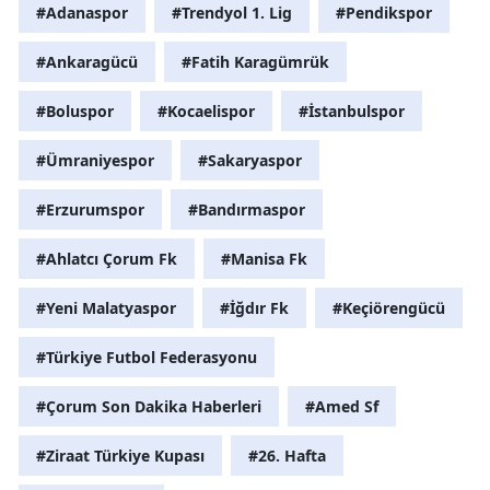
#Adanaspor
#Trendyol 1. Lig
#Pendikspor
Yozgat
#Ankaragücü
#Fatih Karagümrük
Zonguldak
#Boluspor
#Kocaelispor
#İstanbulspor
Aksaray
#Ümraniyespor
#Sakaryaspor
Bayburt
#Erzurumspor
#Bandırmaspor
Karaman
#Ahlatcı Çorum Fk
#Manisa Fk
Kırıkkale
#Yeni Malatyaspor
#İğdır Fk
#Keçiörengücü
Batman
Şırnak
#Türkiye Futbol Federasyonu
Bartın
#Çorum Son Dakika Haberleri
#Amed Sf
Ardahan
#Ziraat Türkiye Kupası
#26. Hafta
Iğdır