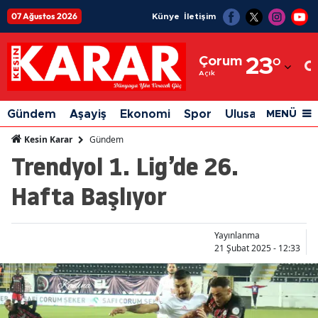
07 Ağustos 2026
Künye
İletişim
Adana
Çorum
23
°
Adıyaman
Açık
Afyonkarahisar
Gündem
Aşayiş
Ekonomi
Spor
Ulusal
Siyaset
MENÜ
Ağrı
Gündem
Kesin Karar
Trendyol 1. Lig’de 26.
Amasya
Hafta Başlıyor
Ankara
Antalya
Yayınlanma
Artvin
21 Şubat 2025 - 12:33
Aydın
Balıkesir