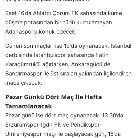
Malatya
Saat 16’da Ahlatcı Çorum FK sahasında küme
düşme potasından bir türlü kurtulamayan
Manisa
Adanaspor’u konuk edecek.
Kahramanmaraş
Günün son maçları ise 19'da oynanacak. İstanbul
Mardin
derbisinde İstanbulspor sahasında Fatih
Muğla
Karagümrük’ü ağırlarken, Ankaragücü de
Muş
Bandırmaspor ile üst sıraları yakından ilgilendiren
maça çıkacak.
Nevşehir
Pazar Günkü Dört Maç İle Hafta
Niğde
Tamamlanacak
Ordu
Pazar günü ise dört maç oynanacak. 13.30’da
Rize
Erzurumspor-Iğdır FK ve Pendikspor-
Ümraniyespor maçı ile başlayacak gün, 16’da
Sakarya