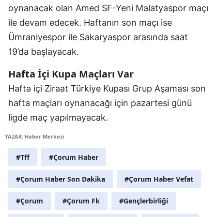
oynanacak olan Amed SF-Yeni Malatyaspor maçı
Samsun
ile devam edecek. Haftanın son maçı ise
Siirt
Ümraniyespor ile Sakaryaspor arasında saat
19’da başlayacak.
Sinop
Hafta İçi Kupa Maçları Var
Sivas
Hafta içi Ziraat Türkiye Kupası Grup Aşaması son
Tekirdağ
hafta maçları oynanacağı için pazartesi günü
Tokat
ligde maç yapılmayacak.
Trabzon
YAZAR: Haber Merkezi
Tunceli
#Tff
#Çorum Haber
Şanlıurfa
#Çorum Haber Son Dakika
#Çorum Haber Vefat
Uşak
#Çorum
#Çorum Fk
#Gençlerbirliği
Van