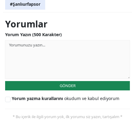
#Şanlıurfapsor
Yalova
Yorumlar
Karabük
Yorum Yazın (500 Karakter)
Kilis
Osmaniye
Düzce
GÖNDER
Yorum yazma kurallarını
okudum ve kabul ediyorum
* Bu içerik ile ilgili yorum yok, ilk yorumu siz yazın, tartışalım *