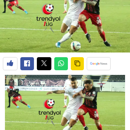
Bilecik
Bingöl
Bitlis
Bolu
Burdur
Bursa
Çanakkale
Çankırı
Çorum
Denizli
Diyarbakır