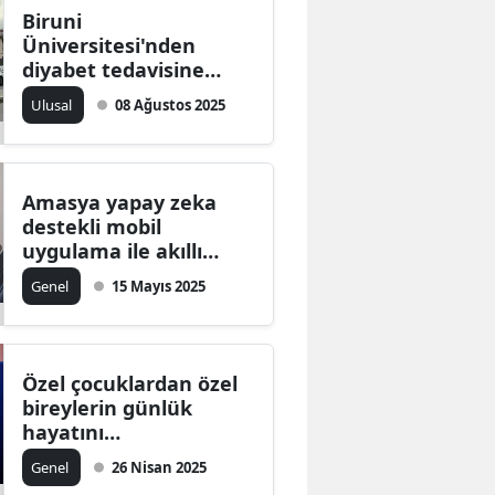
Biruni
Üniversitesi'nden
diyabet tedavisine
yönelik proje
Ulusal
08 Ağustos 2025
Amasya yapay zeka
destekli mobil
uygulama ile akıllı
turizm ağına ekleniyor
Genel
15 Mayıs 2025
Özel çocuklardan özel
bireylerin günlük
hayatını
kolaylaştıracak saat
Genel
26 Nisan 2025