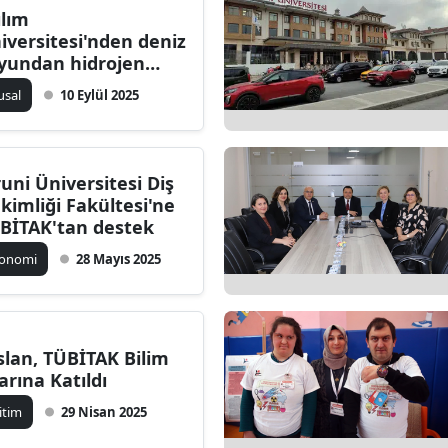
ılım
Bilecik
iversitesi'nden deniz
yundan hidrojen
Bingöl
etimi ve yerli
usal
10 Eylül 2025
Bitlis
ektrolizör projeleri
Bolu
runi Üniversitesi Diş
Burdur
kimliği Fakültesi'ne
BİTAK'tan destek
Bursa
konomi
28 Mayıs 2025
Çanakkale
Çankırı
Çorum
slan, TÜBİTAK Bilim
arına Katıldı
Denizli
itim
29 Nisan 2025
Diyarbakır