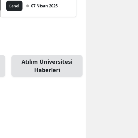
Yarışması Samsun'da
Genel
07 Nisan 2025
başladı
Atılım Üniversitesi
Haberleri