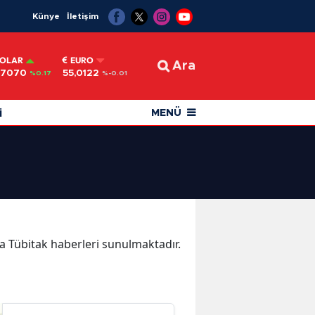
Künye
İletişim
OLAR
EURO
Ara
,7070
55,0122
%0.17
%-0.01
i
MENÜ
ika Tübitak haberleri sunulmaktadır.