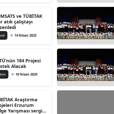
Edirne
MSATS ve TÜBİTAK
Elazığ
ır atık çalıştayı
zenledi
Erzincan
nel
14 Nisan 2025
Erzurum
Eskişehir
Gaziantep
TÜ’nün 184 Projesi
stek Alacak
Giresun
itim
10 Nisan 2025
Gümüşhane
Hakkari
BİTAK Araştırma
Hatay
ojeleri Erzurum
lge Yarışması sergisi
Isparta