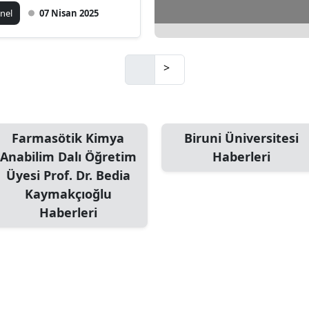
ze'de açıldı
nel
07 Nisan 2025
Mersin
İstanbul
>
İzmir
Kars
Kastamonu
Farmasötik Kimya
Biruni Üniversitesi
Anabilim Dalı Öğretim
Haberleri
Kayseri
Üyesi Prof. Dr. Bedia
Kırklareli
Kaymakçıoğlu
Haberleri
Kırşehir
Kocaeli
Konya
Kütahya