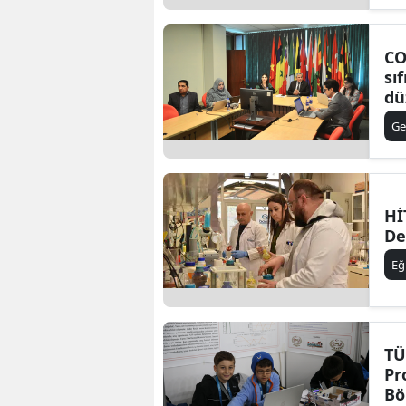
CO
sıf
dü
Ge
Hİ
De
Eğ
TÜ
Pr
Bö