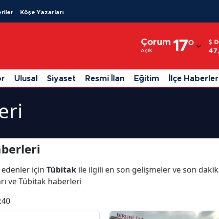
riler
Köşe Yazarları
Adana
Çorum
17
°
D
Adıyaman
47
Açık
Afyonkarahisar
or
Ulusal
Siyaset
Resmi İlan
Eğitim
İlçe Haberler
Ağrı
eri
Amasya
Ankara
berleri
Antalya
 edenler için
Tübitak
ile ilgili en son gelişmeler ve son dak
Artvin
arı ve Tübitak haberleri
Aydın
:40
Balıkesir