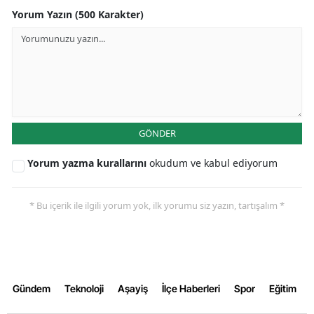
Yorum Yazın (500 Karakter)
Malatya
Manisa
Kahramanmaraş
Mardin
GÖNDER
Muğla
Yorum yazma kurallarını
okudum ve kabul ediyorum
Muş
Nevşehir
* Bu içerik ile ilgili yorum yok, ilk yorumu siz yazın, tartışalım *
Niğde
Ordu
Rize
Gündem
Teknoloji
Aşayiş
İlçe Haberleri
Spor
Eğitim
Sakarya