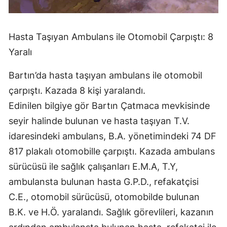
Edirne
Elazığ
Hasta Taşıyan Ambulans ile Otomobil Çarpıştı: 8
Yaralı
Erzincan
Erzurum
Bartın’da hasta taşıyan ambulans ile otomobil
çarpıştı. Kazada 8 kişi yaralandı.
Eskişehir
Edinilen bilgiye gör Bartın Çatmaca mevkisinde
Gaziantep
seyir halinde bulunan ve hasta taşıyan T.V.
idaresindeki ambulans, B.A. yönetimindeki 74 DF
Giresun
817 plakalı otomobille çarpıştı. Kazada ambulans
Gümüşhane
sürücüsü ile sağlık çalışanları E.M.A, T.Y,
Hakkari
ambulansta bulunan hasta G.P.D., refakatçisi
C.E., otomobil sürücüsü, otomobilde bulunan
Hatay
B.K. ve H.Ö. yaralandı. Sağlık görevlileri, kazanın
Isparta