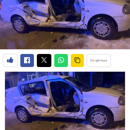
Bilecik
Bingöl
Bitlis
Bolu
Burdur
Bursa
Çanakkale
Çankırı
Çorum
Denizli
Diyarbakır