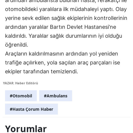
ardından ambulansta bulunan hasta, refakatçi ile
Mersin
otomobildeki yaralılara ilk müdahaleyi yaptı. Olay
yerine sevk edilen sağlık ekiplerinin kontrollerinin
İstanbul
ardından yaralılar Bartın Devlet Hastanesi’ne
İzmir
kaldırıldı. Yaralılar sağlık durumlarının iyi olduğu
öğrenildi.
Kars
Araçların kaldırılmasının ardından yol yeniden
Kastamonu
trafiğe açılırken, yola saçılan araç parçaları ise
Kayseri
ekipler tarafından temizlendi.
Kırklareli
YAZAR: Haber Editörü
Kırşehir
#Otomobil
#Ambulans
Kocaeli
#Hasta Çorum Haber
Konya
Yorumlar
Kütahya