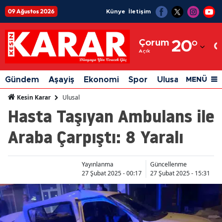
09 Ağustos 2026
Künye
İletişim
Adana
Çorum
20
°
Adıyaman
Açık
Afyonkarahisar
Gündem
Aşayiş
Ekonomi
Spor
Ulusal
Siyaset
MENÜ
Ağrı
Ulusal
Kesin Karar
Hasta Taşıyan Ambulans ile
Amasya
Araba Çarpıştı: 8 Yaralı
Ankara
Antalya
Yayınlanma
Güncellenme
Artvin
27 Şubat 2025 - 00:17
27 Şubat 2025 - 15:31
Aydın
Balıkesir