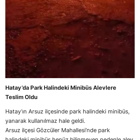
Malatya
Manisa
Kahramanmaraş
Mardin
Muğla
Muş
Nevşehir
Hatay’da Park Halindeki Minibüs Alevlere
Teslim Oldu
Niğde
Hatay’ın Arsuz ilçesinde park halindeki minibüs,
Ordu
yanarak kullanılmaz hale geldi.
Rize
Arsuz ilçesi Gözcüler Mahallesi’nde park
Sakarya
halindeki minibüs henüz bilinmeyen nedenle alev