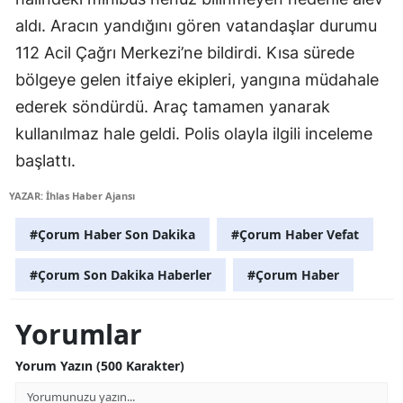
aldı. Aracın yandığını gören vatandaşlar durumu
Samsun
112 Acil Çağrı Merkezi’ne bildirdi. Kısa sürede
Siirt
bölgeye gelen itfaiye ekipleri, yangına müdahale
Sinop
ederek söndürdü. Araç tamamen yanarak
kullanılmaz hale geldi. Polis olayla ilgili inceleme
Sivas
başlattı.
Tekirdağ
YAZAR: İhlas Haber Ajansı
Tokat
#Çorum Haber Son Dakika
#Çorum Haber Vefat
Trabzon
#Çorum Son Dakika Haberler
#Çorum Haber
Tunceli
Yorumlar
Şanlıurfa
Uşak
Yorum Yazın (500 Karakter)
Van