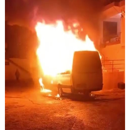
Mersin
İstanbul
İzmir
Kars
Kastamonu
Kayseri
Kırklareli
Kırşehir
Kocaeli
Konya
Kütahya