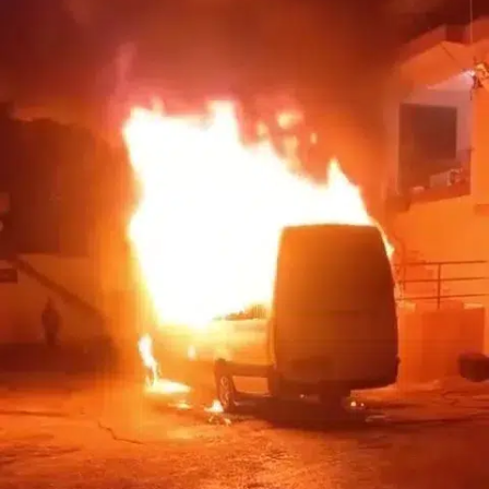
Bilecik
Bingöl
Bitlis
Bolu
Burdur
Bursa
Çanakkale
Çankırı
Çorum
Denizli
Diyarbakır