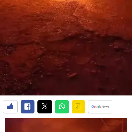
Edirne
Elazığ
Erzincan
Erzurum
Eskişehir
Gaziantep
Giresun
Gümüşhane
Hakkari
Hatay
Isparta