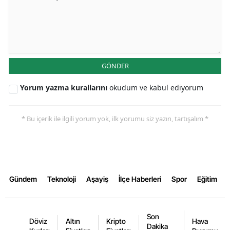
Yozgat
Zonguldak
Aksaray
GÖNDER
Bayburt
Yorum yazma kurallarını
okudum ve kabul ediyorum
Karaman
* Bu içerik ile ilgili yorum yok, ilk yorumu siz yazın, tartışalım *
Kırıkkale
Batman
Şırnak
Gündem
Teknoloji
Aşayiş
İlçe Haberleri
Spor
Eğitim
Bartın
Ardahan
Son
Döviz
Altın
Kripto
Hava
Dakika
Iğdır