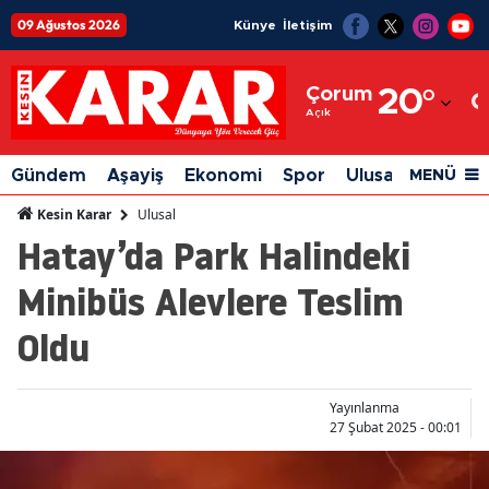
09 Ağustos 2026
Künye
İletişim
Adana
Çorum
20
°
Adıyaman
Açık
Afyonkarahisar
Gündem
Aşayiş
Ekonomi
Spor
Ulusal
Siyaset
MENÜ
Ağrı
Ulusal
Kesin Karar
Hatay’da Park Halindeki
Amasya
Minibüs Alevlere Teslim
Ankara
Oldu
Antalya
Artvin
Yayınlanma
Aydın
27 Şubat 2025 - 00:01
Balıkesir