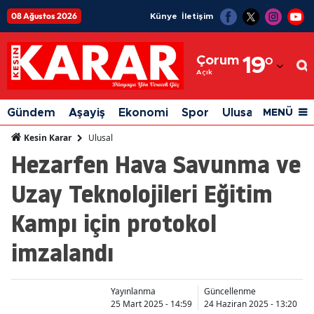
08 Ağustos 2026
Künye
İletişim
Adana
Çorum
19
°
Adıyaman
Açık
Afyonkarahisar
Gündem
Aşayiş
Ekonomi
Spor
Ulusal
Siyaset
MENÜ
Ağrı
Ulusal
Kesin Karar
Hezarfen Hava Savunma ve
Amasya
Uzay Teknolojileri Eğitim
Ankara
Kampı için protokol
Antalya
imzalandı
Artvin
Aydın
Yayınlanma
Güncellenme
Balıkesir
25 Mart 2025 - 14:59
24 Haziran 2025 - 13:20