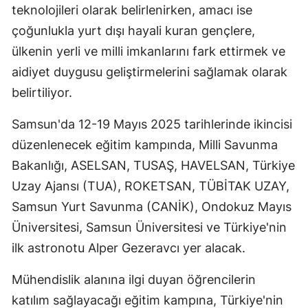
teknolojileri olarak belirlenirken, amacı ise
Mersin
çoğunlukla yurt dışı hayali kuran gençlere,
İstanbul
ülkenin yerli ve milli imkanlarını fark ettirmek ve
aidiyet duygusu geliştirmelerini sağlamak olarak
İzmir
belirtiliyor.
Kars
Samsun'da 12-19 Mayıs 2025 tarihlerinde ikincisi
Kastamonu
düzenlenecek eğitim kampında, Milli Savunma
Kayseri
Bakanlığı, ASELSAN, TUSAŞ, HAVELSAN, Türkiye
Uzay Ajansı (TUA), ROKETSAN, TÜBİTAK UZAY,
Kırklareli
Samsun Yurt Savunma (CANİK), Ondokuz Mayıs
Kırşehir
Üniversitesi, Samsun Üniversitesi ve Türkiye'nin
Kocaeli
ilk astronotu Alper Gezeravcı yer alacak.
Konya
Mühendislik alanına ilgi duyan öğrencilerin
katılım sağlayacağı eğitim kampına, Türkiye'nin
Kütahya