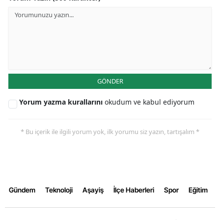
Samsun
Siirt
Sinop
Sivas
GÖNDER
Tekirdağ
Yorum yazma kurallarını
okudum ve kabul ediyorum
Tokat
* Bu içerik ile ilgili yorum yok, ilk yorumu siz yazın, tartışalım *
Trabzon
Tunceli
Şanlıurfa
Gündem
Teknoloji
Aşayiş
İlçe Haberleri
Spor
Eğitim
Uşak
Van