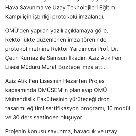
Hava Savunma ve Uzay Teknolojileri Eğitim
Edirne
Kampı için işbirliği protokolü imzalandı.
Elazığ
OMÜ'den yapılan yazılı açıklamaya göre,
Erzincan
Rektörlükte düzenlenen imza töreninde,
Erzurum
protokol metnine Rektör Yardımcısı Prof. Dr.
Eskişehir
Çetin Kurnaz ile Samsun İlkadım Aziz Atik Fen
Lisesi Müdürü Murat Boztepe imza attı.
Gaziantep
Aziz Atik Fen Lisesinin Hezarfen Projesi
Giresun
kapsamında OMÜSEM'in planlayıp OMÜ
Gümüşhane
Mühendislik Fakültesinin yürüteceği dron
Hakkari
tasarımı eğitimi sertifikasyon programı, 10 modül
ve 30 ders saatinden oluşuyor.
Hatay
Projenin konusu savunma, havacılık ve uzay
Isparta