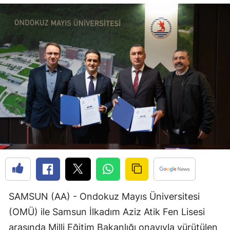
Bilecik
Bingöl
Bitlis
Bolu
Burdur
Bursa
Çanakkale
Çankırı
Çorum
SAMSUN (AA) - Ondokuz Mayıs Üniversitesi
Denizli
(OMÜ) ile Samsun İlkadım Aziz Atik Fen Lisesi
Diyarbakır
arasında Milli Eğitim Bakanlığı onayıyla yürütülen