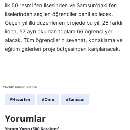
ilk 50 resmi fen lisesinden ve Samsun'daki fen
Malatya
liselerinden seçilen öğrenciler dahil edilecek.
Manisa
Geçen yıl ilki düzenlenen projede bu yıl, 25 farklı
ilden, 57 ayrı okuldan toplam 66 öğrenci yer
Kahramanmaraş
alacak. Tüm öğrencilerin seyahat, konaklama ve
Mardin
eğitim giderleri proje bütçesinden karşılanacak.
Muğla
Muş
Nevşehir
YAZAR: Haber Editörü
Niğde
#Hezarfen
#Omü
#Samsun
Ordu
Yorumlar
Rize
Sakarya
Yorum Yazın (500 Karakter)