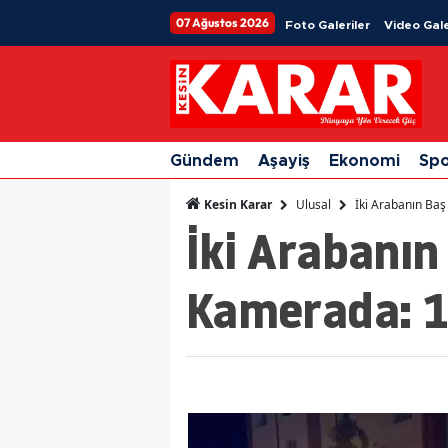
07 Ağustos 2026
Foto Galeriler
Video Gale
Gündem
Aşayiş
Ekonomi
Sp
Ulusal
İki Arabanın Baş
Kesin Karar
İki Arabanın
Kamerada: 1 