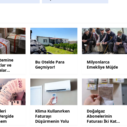
Malatya
Manisa
Kahramanmaraş
Mardin
Muğla
stemine
Bu Otelde Para
Milyonlarca
tlar ve
Muş
Geçmiyor!
Emekliye Müjde
alar
Nevşehir
Niğde
Ordu
leri
Klima Kullanırken
Doğalgaz
Rize
Vergide
Faturayı
Abonelerinin
nem
Düşürmenin Yolu
Faturası İki Kat
Sakarya
Artacak