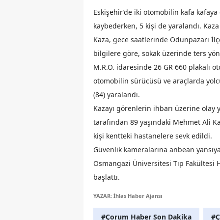
Eskişehir’de iki otomobilin kafa kafay
kaybederken, 5 kişi de yaralandı. Kaza
Kaza, gece saatlerinde Odunpazarı İlç
bilgilere göre, sokak üzerinde ters yön
M.R.O. idaresinde 26 GR 660 plakalı ot
otomobilin sürücüsü ve araçlarda yolcu
(84) yaralandı.
Kazayı görenlerin ihbarı üzerine olay y
tarafından 89 yaşındaki Mehmet Ali Kal
kişi kentteki hastanelere sevk edildi.
Güvenlik kameralarına anbean yansıya
Osmangazi Üniversitesi Tıp Fakültesi Ha
başlattı.
YAZAR: İhlas Haber Ajansı
#Çorum Haber Son Dakika
#Ç