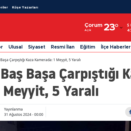
riler
Köşe Yazarları
Adana
Çorum
23
°
Adıyaman
4
Açık
Afyonkarahisar
or
Ulusal
Siyaset
Resmi İlan
Eğitim
İlçe Haberler
Ağrı
 Başa Çarpıştığı Kaza Kamerada: 1 Meyyit, 5 Yaralı
Amasya
 Baş Başa Çarpıştığı 
Ankara
Meyyit, 5 Yaralı
Antalya
Artvin
Yayınlanma
Aydın
31 Ağustos 2024 - 00:00
Balıkesir