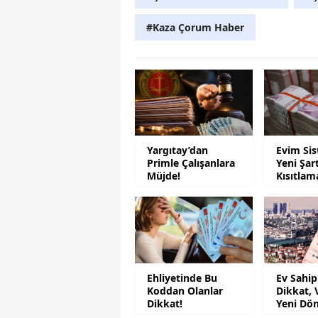
#Kaza Çorum Haber
Yargıtay’dan
Evim Si
Primle Çalışanlara
Yeni Şar
Müjde!
Kısıtlam
Geliyor
Ehliyetinde Bu
Ev Sahip
Koddan Olanlar
Dikkat, 
Dikkat!
Yeni Dö