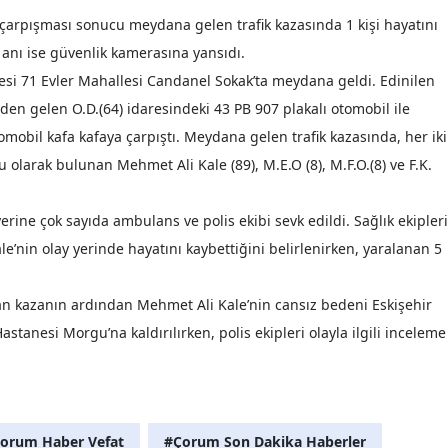
a çarpışması sonucu meydana gelen trafik kazasında 1 kişi hayatını
Mersin
 anı ise güvenlik kamerasına yansıdı.
İstanbul
esi 71 Evler Mahallesi Candanel Sokak’ta meydana geldi. Edinilen
den gelen O.D.(64) idaresindeki 43 PB 907 plakalı otomobil ile
İzmir
omobil kafa kafaya çarpıştı. Meydana gelen trafik kazasında, her iki
Kars
 olarak bulunan Mehmet Ali Kale (89), M.E.O (8), M.F.O.(8) ve F.K.
Kastamonu
erine çok sayıda ambulans ve polis ekibi sevk edildi. Sağlık ekipleri
Kayseri
e’nin olay yerinde hayatını kaybettiğini belirlenirken, yaralanan 5
Kırklareli
n kazanın ardından Mehmet Ali Kale’nin cansız bedeni Eskişehir
Kırşehir
stanesi Morgu’na kaldırılırken, polis ekipleri olayla ilgili inceleme
Kocaeli
Konya
Kütahya
orum Haber Vefat
#Çorum Son Dakika Haberler