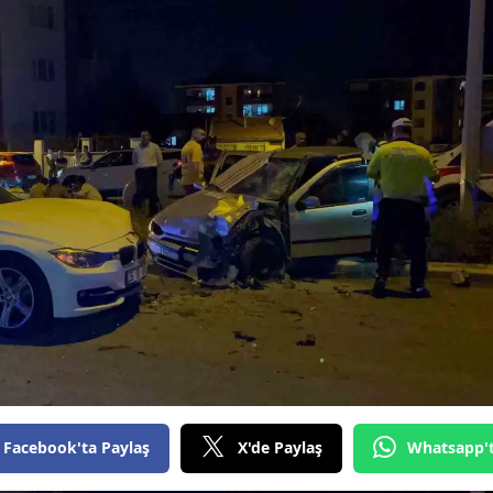
Bilecik
Bingöl
Bitlis
Bolu
Burdur
Bursa
Çanakkale
Çankırı
Çorum
Denizli
Facebook'ta Paylaş
X'de Paylaş
Whatsapp'
Diyarbakır