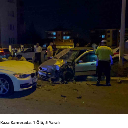
Edirne
Elazığ
Erzincan
Erzurum
Eskişehir
Gaziantep
Giresun
Gümüşhane
Hakkari
Hatay
 Kaza Kamerada: 1 Ölü, 5 Yaralı
Isparta