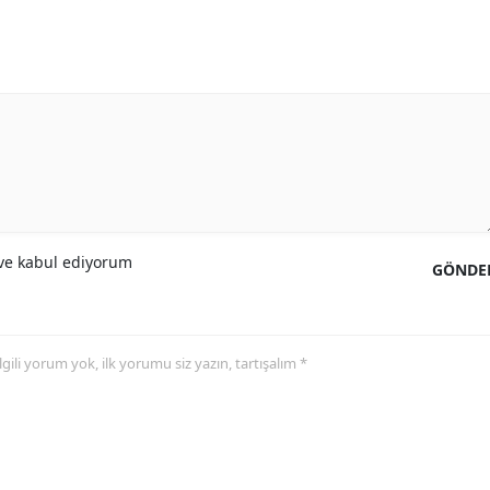
Samsun
Siirt
Sinop
Sivas
Tekirdağ
Tokat
e kabul ediyorum
GÖNDE
Trabzon
Tunceli
 ilgili yorum yok, ilk yorumu siz yazın, tartışalım *
Şanlıurfa
Uşak
Van