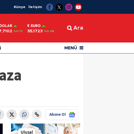
Künye
İletişim
DOLAR
EURO
Ara
7,7102
55,1723
%0.17
%0.28
i
MENÜ
Kaza
Abone Ol
Ulusal