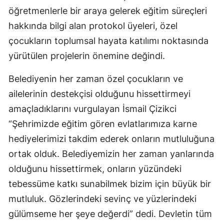
öğretmenlerle bir araya gelerek eğitim süreçleri
Edirne
hakkında bilgi alan protokol üyeleri, özel
Elazığ
çocukların toplumsal hayata katılımı noktasında
Erzincan
yürütülen projelerin önemine değindi.
Erzurum
Belediyenin her zaman özel çocukların ve
ailelerinin destekçisi olduğunu hissettirmeyi
Eskişehir
amaçladıklarını vurgulayan İsmail Çizikci
Gaziantep
“Şehrimizde eğitim gören evlatlarımıza karne
Giresun
hediyelerimizi takdim ederek onların mutluluğuna
ortak olduk. Belediyemizin her zaman yanlarında
Gümüşhane
olduğunu hissettirmek, onların yüzündeki
Hakkari
tebessüme katkı sunabilmek bizim için büyük bir
Hatay
mutluluk. Gözlerindeki sevinç ve yüzlerindeki
gülümseme her şeye değerdi” dedi. Devletin tüm
Isparta