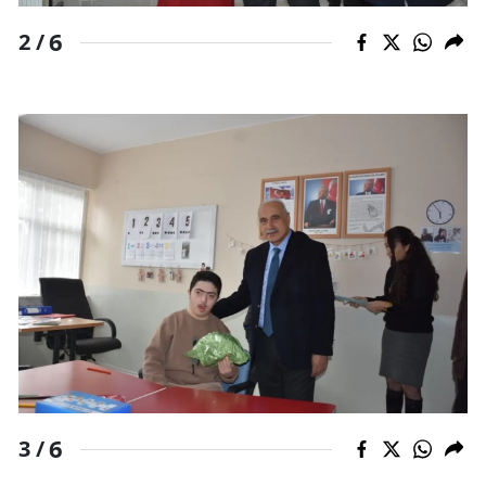
6
Samsun
2 /
Siirt
Sinop
Sivas
Tekirdağ
Tokat
Trabzon
Tunceli
Şanlıurfa
Uşak
6
3 /
Van