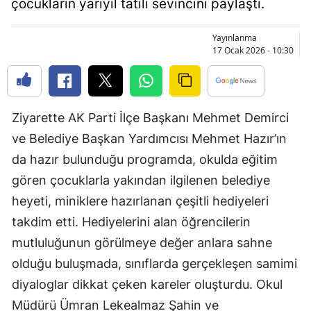
çocukların yarıyıl tatili sevincini paylaştı.
Bilecik
Yayınlanma
Bingöl
17 Ocak 2026 - 10:30
Bitlis
Bolu
Ziyarette AK Parti İlçe Başkanı Mehmet Demirci
Burdur
ve Belediye Başkan Yardımcısı Mehmet Hazır’ın
Bursa
da hazır bulunduğu programda, okulda eğitim
gören çocuklarla yakından ilgilenen belediye
Çanakkale
heyeti, miniklere hazırlanan çeşitli hediyeleri
Çankırı
takdim etti. Hediyelerini alan öğrencilerin
mutluluğunun görülmeye değer anlara sahne
Çorum
olduğu buluşmada, sınıflarda gerçekleşen samimi
Denizli
diyaloglar dikkat çeken kareler oluşturdu. Okul
Diyarbakır
Müdürü Ümran Lekealmaz Şahin ve