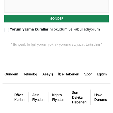
GÖNDER
Yorum yazma kurallarını
okudum ve kabul ediyorum
* Bu içerik ile ilgili yorum yok, ilk yorumu siz yazın, tartışalım *
Gündem
Teknoloji
Aşayiş
İlçe Haberleri
Spor
Eğitim
Son
Döviz
Altın
Kripto
Hava
Dakika
Kurları
Fiyatları
Fiyatları
Durumu
Haberleri