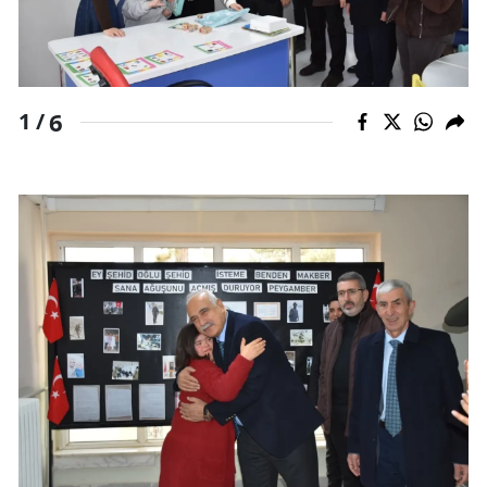
Malatya
Manisa
6
1 /
Kahramanmaraş
Mardin
Muğla
Muş
Nevşehir
Niğde
Ordu
Rize
Sakarya