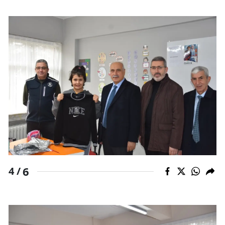
Yozgat
Zonguldak
Aksaray
Bayburt
Karaman
Kırıkkale
Batman
Şırnak
6
4 /
Bartın
Ardahan
Iğdır