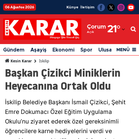
06 Ağustos 2026
Künye
İletişim
Adana
Çorum
21
°
Adıyaman
Açık
Afyonkarahisar
Gündem
Aşayiş
Ekonomi
Spor
Ulusal
Siyaset
MENÜ
Ağrı
İskilip
Kesin Karar
Başkan Çizikci Miniklerin
Amasya
Heyecanına Ortak Oldu
Ankara
Antalya
İskilip Belediye Başkanı İsmail Çizikci, Şehit
Artvin
Emre Dokumacı Özel Eğitim Uygulama
Aydın
Okulu’nu ziyaret ederek özel gereksinimli
öğrencilere karne hediyelerini verdi ve
Balıkesir