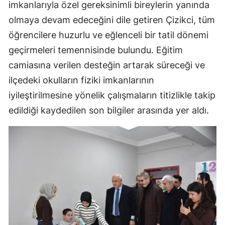
imkanlarıyla özel gereksinimli bireylerin yanında
Mersin
olmaya devam edeceğini dile getiren Çizikci, tüm
İstanbul
öğrencilere huzurlu ve eğlenceli bir tatil dönemi
geçirmeleri temennisinde bulundu. Eğitim
İzmir
camiasına verilen desteğin artarak süreceği ve
Kars
ilçedeki okulların fiziki imkanlarının
iyileştirilmesine yönelik çalışmaların titizlikle takip
Kastamonu
edildiği kaydedilen son bilgiler arasında yer aldı.
Kayseri
Kırklareli
Kırşehir
Kocaeli
Konya
Kütahya