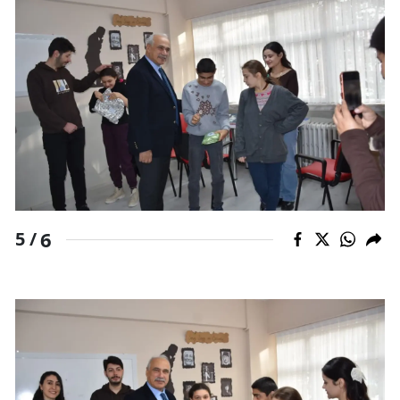
Yalova
Karabük
Kilis
Osmaniye
Düzce
6
5 /